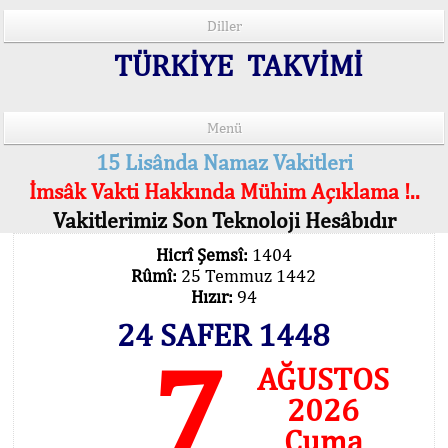
Diller
TÜRKİYE TAKVİMİ
Menü
15 Lisânda Namaz Vakitleri
İmsâk Vakti Hakkında Mühim Açıklama !..
Vakitlerimiz Son Teknoloji Hesâbıdır
Hicrî Şemsî:
1404
Rûmî:
25 Temmuz 1442
Hızır:
94
24 SAFER 1448
7
AĞUSTOS
2026
Cuma