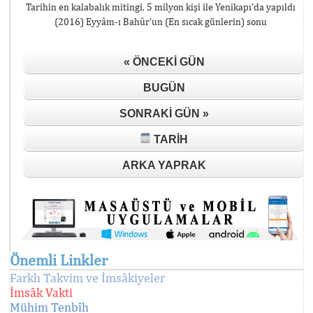
Tarihin en kalabalık mitingi, 5 milyon kişi ile Yenikapı’da yapıldı
(2016) Eyyâm-ı Bahûr’un (En sıcak günlerin) sonu
« ÖNCEKI GÜN
BUGÜN
SONRAKI GÜN »
TARIH
ARKA YAPRAK
Önemli Linkler
Farklı Takvim ve İmsâkiyeler
İmsâk Vakti
Mühim Tenbîh