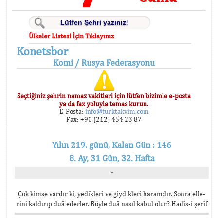
Ülkeler Listesi İçin Tıklayınız
Konetsbor
Komi / Rusya Federasyonu
Seçtiğiniz şehrin namaz vakitleri için lütfen bizimle e-posta
ya da fax yoluyla temas kurun.
E-Posta:
info@turktakvim.com
Fax: +90 (212) 454 23 87
Yılın 219. günü, Kalan Gün : 146
8. Ay, 31 Gün, 32. Hafta
-
Çok kimse vardır ki, yedikleri ve giydikleri haramdır. Sonra elle-
rini kaldırıp duâ ederler. Böyle duâ nasıl kabul olur? Hadîs-i şerîf