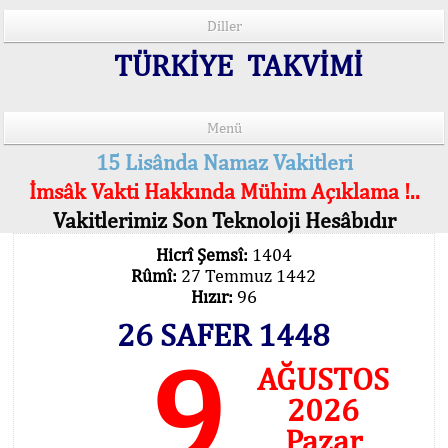
Diller
TÜRKİYE TAKVİMİ
Menü
15 Lisânda Namaz Vakitleri
İmsâk Vakti Hakkında Mühim Açıklama !..
Vakitlerimiz Son Teknoloji Hesâbıdır
Hicrî Şemsî:
1404
Rûmî:
27 Temmuz 1442
Hızır:
96
26 SAFER 1448
9
AĞUSTOS
2026
Pazar