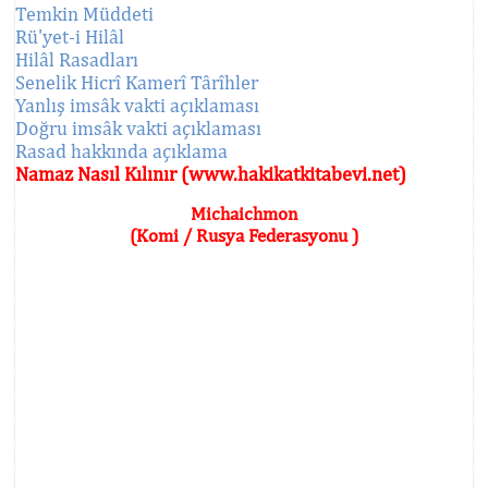
Temkin Müddeti
Rü'yet-i Hilâl
Hilâl Rasadları
Senelik Hicrî Kamerî Târîhler
Yanlış imsâk vakti açıklaması
Doğru imsâk vakti açıklaması
Rasad hakkında açıklama
Namaz Nasıl Kılınır (www.hakikatkitabevi.net)
Michaichmon
(Komi / Rusya Federasyonu )