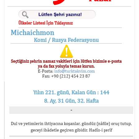
Ülkeler Listesi İçin Tıklayınız
Michaichmon
Komi / Rusya Federasyonu
Seçtiğiniz şehrin namaz vakitleri için lütfen bizimle e-posta
ya da fax yoluyla temas kurun.
E-Posta:
info@turktakvim.com
Fax: +90 (212) 454 23 87
Yılın 221. günü, Kalan Gün : 144
8. Ay, 31 Gün, 32. Hafta
-
Dul ve yetimlerin ihtiyacına koşanlar, gündüz (nâfile) oruç tutup,
geceyi ibâdetle geçiren gibidir. Hadîs-i şerîf