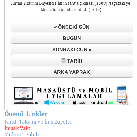
Sultan Yıldırım Bâyezid Hân’ın taht’a çıkması (1389) Nagazaki’ye
ikinci atom bombası atıldı (1945)
« ÖNCEKI GÜN
BUGÜN
SONRAKI GÜN »
TARIH
ARKA YAPRAK
Önemli Linkler
Farklı Takvim ve İmsâkiyeler
İmsâk Vakti
Mühim Tenbîh