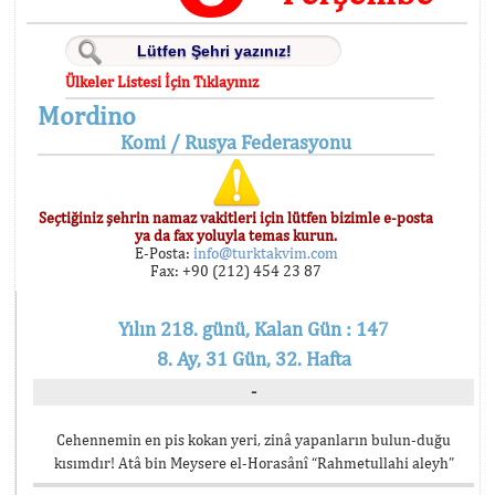
Ülkeler Listesi İçin Tıklayınız
Mordino
Komi / Rusya Federasyonu
Seçtiğiniz şehrin namaz vakitleri için lütfen bizimle e-posta
ya da fax yoluyla temas kurun.
E-Posta:
info@turktakvim.com
Fax: +90 (212) 454 23 87
Yılın 218. günü, Kalan Gün : 147
8. Ay, 31 Gün, 32. Hafta
-
Cehennemin en pis kokan yeri, zinâ yapanların bulun-duğu
kısımdır! Atâ bin Meysere el-Horasânî “Rahmetullahi aleyh”