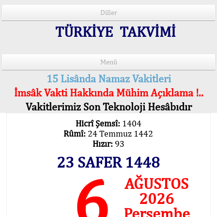
Diller
TÜRKİYE TAKVİMİ
Menü
15 Lisânda Namaz Vakitleri
İmsâk Vakti Hakkında Mühim Açıklama !..
Vakitlerimiz Son Teknoloji Hesâbıdır
Hicrî Şemsî:
1404
Rûmî:
24 Temmuz 1442
Hızır:
93
23 SAFER 1448
6
AĞUSTOS
2026
Perşembe