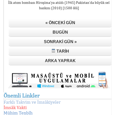
İlk atom bombası Hiroşima’ya atıldı (1945) Pakistan’da büyük sel
baskını (2010) [1500 ölü]
« ÖNCEKI GÜN
BUGÜN
SONRAKI GÜN »
TARIH
ARKA YAPRAK
Önemli Linkler
Farklı Takvim ve İmsâkiyeler
İmsâk Vakti
Mühim Tenbîh