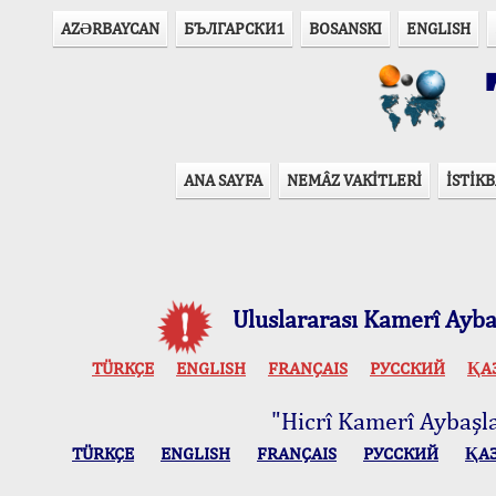
AZӘRBAYCAN
БЪЛГАРСКИ1
BOSANSKI
ENGLISH
T
ANA SAYFA
NEMÂZ VAKİTLERİ
İSTİKB
Uluslararası Kamerî Aybaş
TÜRKÇE
ENGLISH
FRANÇAIS
РУССКИЙ
ҚА
"Hicrî Kamerî Aybaşlar
TÜRKÇE
ENGLISH
FRANÇAIS
РУССКИЙ
ҚА