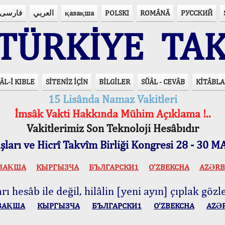
فارسی
العربي
қазақша
POLSKI
ROMÂNĂ
РУССКИЙ
ÜRKİYE TAK
ÂL-İ KIBLE
SİTENİZ İÇİN
BİLGİLER
SÜÂL - CEVÂB
KİTÂBLA
15 Lisânda Namaz Vakitleri
İmsâk Vakti Hakkında Mühim Açıklama !..
Vakitlerimiz Son Teknoloji Hesâbıdır
ları ve Hicrî Takvîm Birliği Kongresi 28 - 30
ЗАҚША
КЫPГЫЗЧA
БЪЛГАРСКИ1
O’ZBEKCHA
AZӘRB
ı hesâb ile değil, hilâlin [yeni ayın] çıplak gözle
ЗАҚША
КЫPГЫЗЧA
БЪЛГАРСКИ1
O’ZBEKCHA
AZӘ