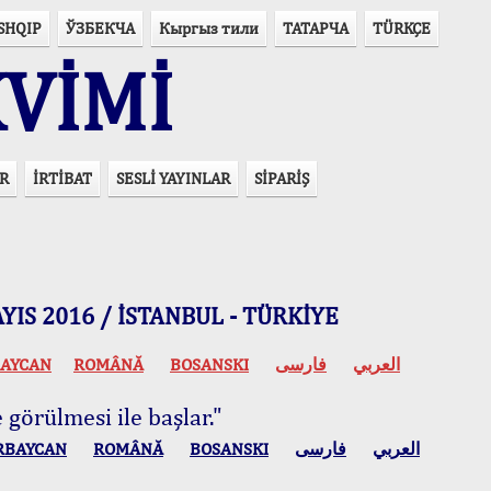
SHQIP
ЎЗБЕКЧА
Кыргыз тили
ТАТАРЧА
TÜRKÇE
VİMİ
R
İRTİBAT
SESLİ YAYINLAR
SİPARİŞ
 MAYIS 2016 / İSTANBUL - TÜRKİYE
AYCAN
ROMÂNĂ
BOSANSKI
فارسی
العربي
 görülmesi ile başlar."
RBAYCAN
ROMÂNĂ
BOSANSKI
فارسی
العربي