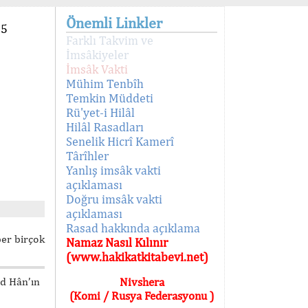
Önemli Linkler
95
Farklı Takvim ve
İmsâkiyeler
İmsâk Vakti
Mühim Tenbîh
Temkin Müddeti
Rü'yet-i Hilâl
Hilâl Rasadları
Senelik Hicrî Kamerî
Târîhler
Yanlış imsâk vakti
açıklaması
Doğru imsâk vakti
açıklaması
Rasad hakkında açıklama
ber birçok
Namaz Nasıl Kılınır
(www.hakikatkitabevi.net)
ed Hân’ın
Nivshera
(Komi / Rusya Federasyonu )