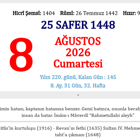
Hicrî Şemsî:
1404
Rûmî:
26 Temmuz 1442
Hızır:
25 SAFER 1448
8
AĞUSTOS
2026
Cumartesi
Yılın 220. günü, Kalan Gün : 145
8. Ay, 31 Gün, 32. Hafta
-
imin hatası, kaptanın hatasına benzer. Gemi batınca, onunla bera
insan da batar. İmâm-ı Mâverdî “Rahmetullahi aleyh”
itlis’in kurtuluşu (1916) - Revan’ın fethi (1635) Sultan IV. Mehm
taht’a çıkması (1648)