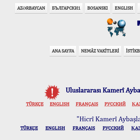
AZӘRBAYCAN
БЪЛГАРСКИ1
BOSANSKI
ENGLISH
T
ANA SAYFA
NEMÂZ VAKİTLERİ
İSTİKB
Uluslararası Kamerî Aybaş
TÜRKÇE
ENGLISH
FRANÇAIS
РУССКИЙ
ҚА
"Hicrî Kamerî Aybaşlar
TÜRKÇE
ENGLISH
FRANÇAIS
РУССКИЙ
ҚА