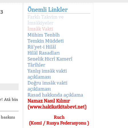
Önemli Linkler
93
Farklı Takvim ve
İmsâkiyeler
İmsâk Vakti
Mühim Tenbîh
Temkin Müddeti
Rü'yet-i Hilâl
Hilâl Rasadları
Senelik Hicrî Kamerî
Târîhler
Yanlış imsâk vakti
açıklaması
Doğru imsâk vakti
açıklaması
Rasad hakkında açıklama
! Atâ bin
Namaz Nasıl Kılınır
(www.hakikatkitabevi.net)
 baskını
Ruch
(Komi / Rusya Federasyonu )