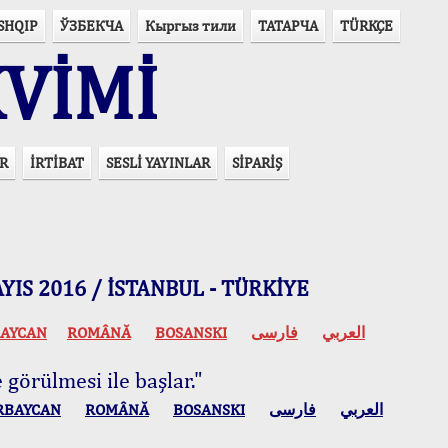
SHQIP
ЎЗБЕКЧА
Кыргыз тили
ТАТАРЧА
TÜRKÇE
VİMİ
R
İRTİBAT
SESLİ YAYINLAR
SİPARİŞ
 MAYIS 2016 / İSTANBUL - TÜRKİYE
AYCAN
ROMÂNĂ
BOSANSKI
فارسی
العربي
 görülmesi ile başlar."
RBAYCAN
ROMÂNĂ
BOSANSKI
فارسی
العربي