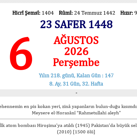
Hicrî Şemsî:
1404
Rûmî:
24 Temmuz 1442
Hızır:
23 SAFER 1448
6
AĞUSTOS
2026
Perşembe
Yılın 218. günü, Kalan Gün : 147
8. Ay, 31 Gün, 32. Hafta
-
ehennemin en pis kokan yeri, zinâ yapanların bulun-duğu kısımdır
Meysere el-Horasânî “Rahmetullahi aleyh”
İlk atom bombası Hiroşima’ya atıldı (1945) Pakistan’da büyük sel
(2010) [1500 ölü]