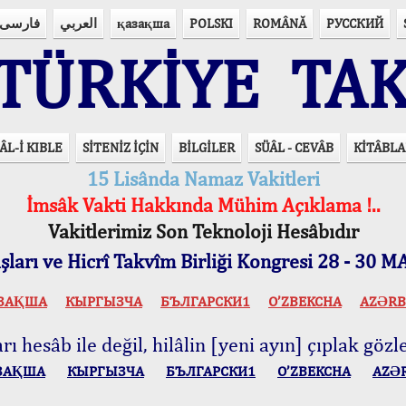
فارسی
العربي
қазақша
POLSKI
ROMÂNĂ
РУССКИЙ
ÜRKİYE TAK
ÂL-İ KIBLE
SİTENİZ İÇİN
BİLGİLER
SÜÂL - CEVÂB
KİTÂBLA
15 Lisânda Namaz Vakitleri
İmsâk Vakti Hakkında Mühim Açıklama !..
Vakitlerimiz Son Teknoloji Hesâbıdır
ları ve Hicrî Takvîm Birliği Kongresi 28 - 30
ЗАҚША
КЫPГЫЗЧA
БЪЛГАРСКИ1
O’ZBEKCHA
AZӘRB
ı hesâb ile değil, hilâlin [yeni ayın] çıplak gözle
ЗАҚША
КЫPГЫЗЧA
БЪЛГАРСКИ1
O’ZBEKCHA
AZӘ