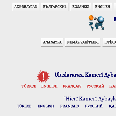
AZӘRBAYCAN
БЪЛГАРСКИ1
BOSANSKI
ENGLISH
T
ANA SAYFA
NEMÂZ VAKİTLERİ
İSTİKB
Uluslararası Kamerî Aybaş
TÜRKÇE
ENGLISH
FRANÇAIS
РУССКИЙ
ҚА
"Hicrî Kamerî Aybaşlar
TÜRKÇE
ENGLISH
FRANÇAIS
РУССКИЙ
ҚА