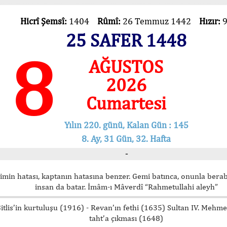
Hicrî Şemsî:
1404
Rûmî:
26 Temmuz 1442
Hızır:
25 SAFER 1448
8
AĞUSTOS
2026
Cumartesi
Yılın 220. günü, Kalan Gün : 145
8. Ay, 31 Gün, 32. Hafta
-
imin hatası, kaptanın hatasına benzer. Gemi batınca, onunla bera
insan da batar. İmâm-ı Mâverdî “Rahmetullahi aleyh”
itlis’in kurtuluşu (1916) - Revan’ın fethi (1635) Sultan IV. Mehm
taht’a çıkması (1648)