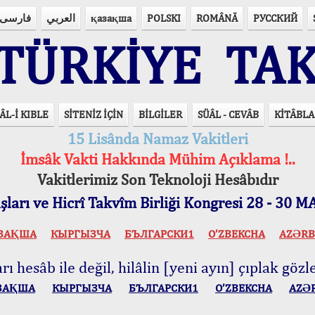
فارسی
العربي
қазақша
POLSKI
ROMÂNĂ
РУССКИЙ
ÜRKİYE TAK
ÂL-İ KIBLE
SİTENİZ İÇİN
BİLGİLER
SÜÂL - CEVÂB
KİTÂBLA
15 Lisânda Namaz Vakitleri
İmsâk Vakti Hakkında Mühim Açıklama !..
Vakitlerimiz Son Teknoloji Hesâbıdır
ları ve Hicrî Takvîm Birliği Kongresi 28 - 30
ЗАҚША
КЫPГЫЗЧA
БЪЛГАРСКИ1
O’ZBEKCHA
AZӘRB
ı hesâb ile değil, hilâlin [yeni ayın] çıplak gözle
ЗАҚША
КЫPГЫЗЧA
БЪЛГАРСКИ1
O’ZBEKCHA
AZӘ