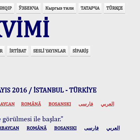
SHQIP
ЎЗБЕКЧА
Кыргыз тили
ТАТАРЧА
TÜRKÇE
VİMİ
R
İRTİBAT
SESLİ YAYINLAR
SİPARİŞ
 MAYIS 2016 / İSTANBUL - TÜRKİYE
AYCAN
ROMÂNĂ
BOSANSKI
فارسی
العربي
 görülmesi ile başlar."
RBAYCAN
ROMÂNĂ
BOSANSKI
فارسی
العربي