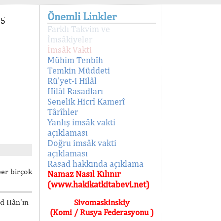
Önemli Linkler
95
Farklı Takvim ve
İmsâkiyeler
İmsâk Vakti
Mühim Tenbîh
Temkin Müddeti
Rü'yet-i Hilâl
Hilâl Rasadları
Senelik Hicrî Kamerî
Târîhler
Yanlış imsâk vakti
açıklaması
Doğru imsâk vakti
açıklaması
Rasad hakkında açıklama
ber birçok
Namaz Nasıl Kılınır
(www.hakikatkitabevi.net)
ed Hân’ın
Sivomaskinskiy
(Komi / Rusya Federasyonu )