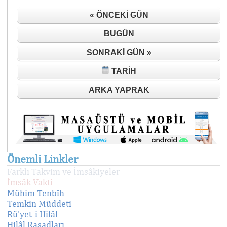
« ÖNCEKI GÜN
BUGÜN
SONRAKI GÜN »
TARIH
ARKA YAPRAK
Önemli Linkler
Farklı Takvim ve İmsâkiyeler
İmsâk Vakti
Mühim Tenbîh
Temkin Müddeti
Rü'yet-i Hilâl
Hilâl Rasadları