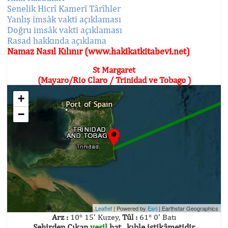
Senelik Hicrî Kamerî Târîhler
Yanlış imsâk vakti açıklaması
Doğru imsâk vakti açıklaması
Rasad hakkında açıklama
Namaz Nasıl Kılınır (www.hakikatkitabevi.net)
St Margaret
(Mayaro/Rio Claro / Trinidad ve Tobago )
+
−
Leaflet
| Powered by
Esri
|
Earthstar Geographics
Arz :
10° 15' Kuzey,
Tûl :
61° 0' Batı
Şehirden Çıkan
yeşil
hat , kıble istikâmetidir.