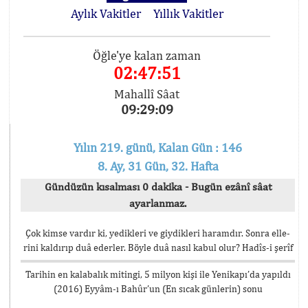
Aylık Vakitler
Yıllık Vakitler
Öğle'ye kalan zaman
02:47:51
Mahallî Sâat
09:29:09
Yılın 219. günü, Kalan Gün : 146
8. Ay, 31 Gün, 32. Hafta
Gündüzün kısalması 0 dakika - Bugün ezânî sâat
ayarlanmaz.
Çok kimse vardır ki, yedikleri ve giydikleri haramdır. Sonra elle-
rini kaldırıp duâ ederler. Böyle duâ nasıl kabul olur? Hadîs-i şerîf
Tarihin en kalabalık mitingi, 5 milyon kişi ile Yenikapı’da yapıldı
(2016) Eyyâm-ı Bahûr’un (En sıcak günlerin) sonu