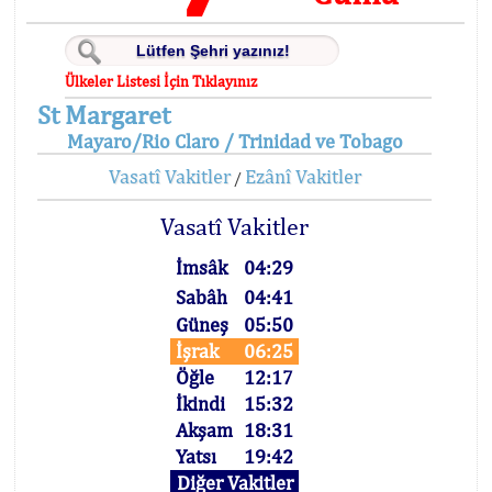
Ülkeler Listesi İçin Tıklayınız
St Margaret
Mayaro/Rio Claro / Trinidad ve Tobago
Vasatî Vakitler
Ezânî Vakitler
/
Vasatî Vakitler
İmsâk
04:29
Sabâh
04:41
Güneş
05:50
İşrak
06:25
Öğle
12:17
İkindi
15:32
Akşam
18:31
Yatsı
19:42
Diğer Vakitler