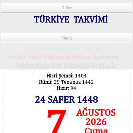
Diller
TÜRKİYE TAKVİMİ
Menü
15 Lisânda Namaz Vakitleri
İmsâk Vakti Hakkında Mühim Açıklama !..
Vakitlerimiz Son Teknoloji Hesâbıdır
Hicrî Şemsî:
1404
Rûmî:
25 Temmuz 1442
Hızır:
94
24 SAFER 1448
7
AĞUSTOS
2026
Cuma