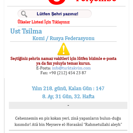
Ülkeler Listesi İçin Tıklayınız
Ust Tsilma
Komi / Rusya Federasyonu
Seçtiğiniz şehrin namaz vakitleri için lütfen bizimle e-posta
ya da fax yoluyla temas kurun.
E-Posta:
info@turktakvim.com
Fax: +90 (212) 454 23 87
Yılın 218. günü, Kalan Gün : 147
8. Ay, 31 Gün, 32. Hafta
-
Cehennemin en pis kokan yeri, zinâ yapanların bulun-duğu
kısımdır! Atâ bin Meysere el-Horasânî “Rahmetullahi aleyh”