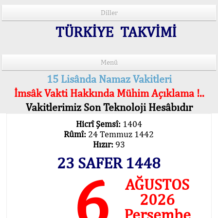
Diller
TÜRKİYE TAKVİMİ
Menü
15 Lisânda Namaz Vakitleri
İmsâk Vakti Hakkında Mühim Açıklama !..
Vakitlerimiz Son Teknoloji Hesâbıdır
Hicrî Şemsî:
1404
Rûmî:
24 Temmuz 1442
Hızır:
93
23 SAFER 1448
6
AĞUSTOS
2026
Perşembe