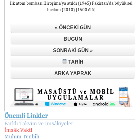
İlk atom bombası Hiroşima’ya atıldı (1945) Pakistan’da büyük sel
baskını (2010) [1500 ölü]
« ÖNCEKI GÜN
BUGÜN
SONRAKI GÜN »
TARIH
ARKA YAPRAK
Önemli Linkler
Farklı Takvim ve İmsâkiyeler
İmsâk Vakti
Mühim Tenbîh