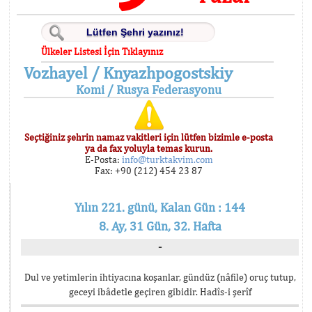
Ülkeler Listesi İçin Tıklayınız
Vozhayel / Knyazhpogostskiy
Komi / Rusya Federasyonu
Seçtiğiniz şehrin namaz vakitleri için lütfen bizimle e-posta
ya da fax yoluyla temas kurun.
E-Posta:
info@turktakvim.com
Fax: +90 (212) 454 23 87
Yılın 221. günü, Kalan Gün : 144
8. Ay, 31 Gün, 32. Hafta
-
Dul ve yetimlerin ihtiyacına koşanlar, gündüz (nâfile) oruç tutup,
geceyi ibâdetle geçiren gibidir. Hadîs-i şerîf