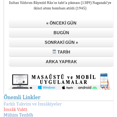
Sultan Yıldırım Bâyezid Hân’ın taht’a çıkması (1389) Nagazaki’ye
ikinci atom bombası atıldı (1945)
« ÖNCEKI GÜN
BUGÜN
SONRAKI GÜN »
TARIH
ARKA YAPRAK
Önemli Linkler
Farklı Takvim ve İmsâkiyeler
İmsâk Vakti
Mühim Tenbîh