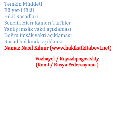
Temkin Müddeti
Rü'yet-i Hilâl
Hilâl Rasadları
Senelik Hicrî Kamerî Târîhler
Yanlış imsâk vakti açıklaması
Doğru imsâk vakti açıklaması
Rasad hakkında açıklama
Namaz Nasıl Kılınır (www.hakikatkitabevi.net)
Vozhayel / Knyazhpogostskiy
(Komi / Rusya Federasyonu )