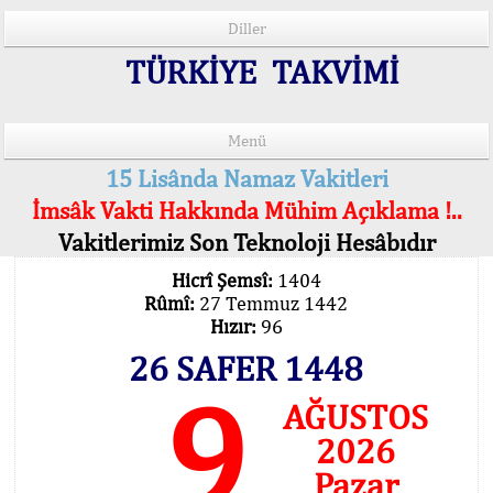
Diller
TÜRKİYE TAKVİMİ
Menü
15 Lisânda Namaz Vakitleri
İmsâk Vakti Hakkında Mühim Açıklama !..
Vakitlerimiz Son Teknoloji Hesâbıdır
Hicrî Şemsî:
1404
Rûmî:
27 Temmuz 1442
Hızır:
96
26 SAFER 1448
9
AĞUSTOS
2026
Pazar