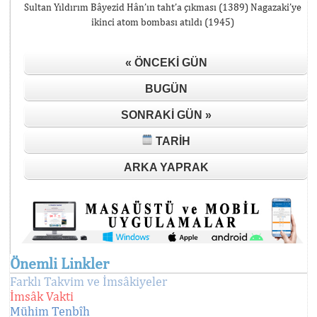
Sultan Yıldırım Bâyezid Hân’ın taht’a çıkması (1389) Nagazaki’ye
ikinci atom bombası atıldı (1945)
« ÖNCEKI GÜN
BUGÜN
SONRAKI GÜN »
TARIH
ARKA YAPRAK
Önemli Linkler
Farklı Takvim ve İmsâkiyeler
İmsâk Vakti
Mühim Tenbîh