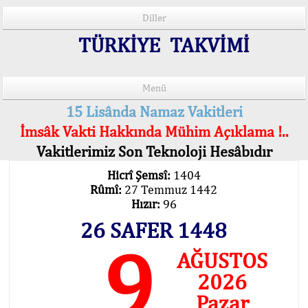
Diller
TÜRKİYE TAKVİMİ
Menü
15 Lisânda Namaz Vakitleri
İmsâk Vakti Hakkında Mühim Açıklama !..
Vakitlerimiz Son Teknoloji Hesâbıdır
Hicrî Şemsî:
1404
Rûmî:
27 Temmuz 1442
Hızır:
96
26 SAFER 1448
9
AĞUSTOS
2026
Pazar