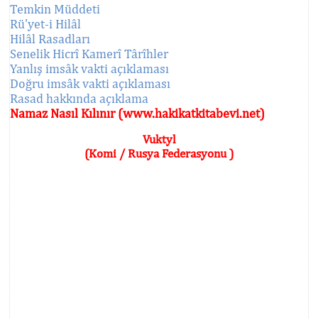
Temkin Müddeti
Rü'yet-i Hilâl
Hilâl Rasadları
Senelik Hicrî Kamerî Târîhler
Yanlış imsâk vakti açıklaması
Doğru imsâk vakti açıklaması
Rasad hakkında açıklama
Namaz Nasıl Kılınır (www.hakikatkitabevi.net)
Vuktyl
(Komi / Rusya Federasyonu )