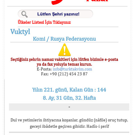
Ülkeler Listesi İçin Tıklayınız
Vuktyl
Komi / Rusya Federasyonu
Seçtiğiniz şehrin namaz vakitleri için lütfen bizimle e-posta
ya da fax yoluyla temas kurun.
E-Posta:
info@turktakvim.com
Fax: +90 (212) 454 23 87
Yılın 221. günü, Kalan Gün : 144
8. Ay, 31 Gün, 32. Hafta
-
Dul ve yetimlerin ihtiyacına koşanlar, gündüz (nâfile) oruç tutup,
geceyi ibâdetle geçiren gibidir. Hadîs-i şerîf