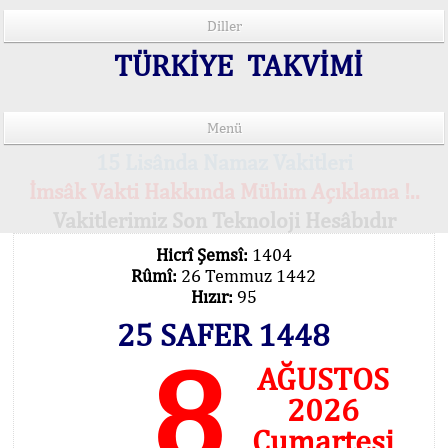
Diller
TÜRKİYE TAKVİMİ
Menü
15 Lisânda Namaz Vakitleri
İmsâk Vakti Hakkında Mühim Açıklama !..
Vakitlerimiz Son Teknoloji Hesâbıdır
Hicrî Şemsî:
1404
Rûmî:
26 Temmuz 1442
Hızır:
95
25 SAFER 1448
8
AĞUSTOS
2026
Cumartesi