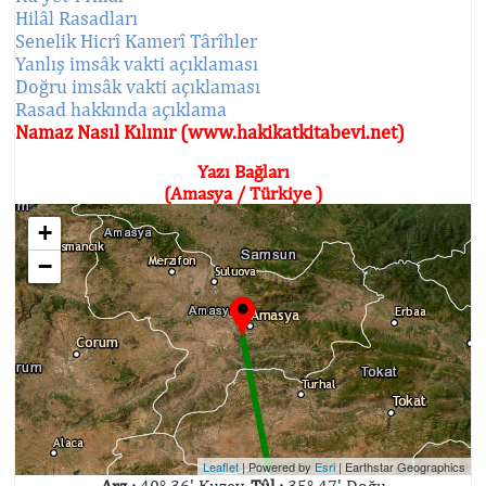
Hilâl Rasadları
Senelik Hicrî Kamerî Târîhler
Yanlış imsâk vakti açıklaması
Doğru imsâk vakti açıklaması
Rasad hakkında açıklama
Namaz Nasıl Kılınır (www.hakikatkitabevi.net)
Yazı Bağları
(Amasya / Türkiye )
+
−
Leaflet
| Powered by
Esri
|
Earthstar Geographics
Arz :
40° 36' Kuzey,
Tûl :
35° 47' Doğu