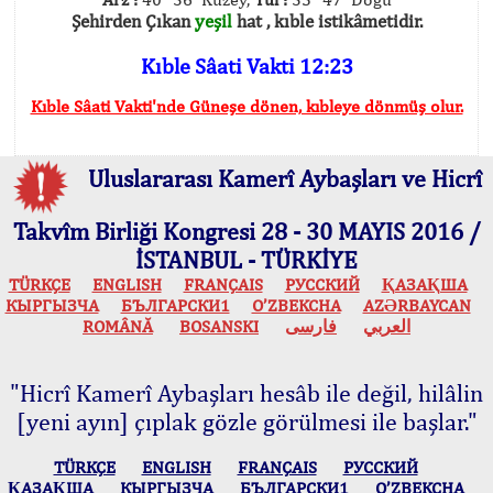
Şehirden Çıkan
yeşil
hat , kıble istikâmetidir.
Kıble Sâati Vakti 12:23
Kıble Sâati Vakti'nde Güneşe dönen, kıbleye dönmüş olur.
Uluslararası Kamerî Aybaşları ve Hicrî
Takvîm Birliği Kongresi 28 - 30 MAYIS 2016 /
İSTANBUL - TÜRKİYE
TÜRKÇE
ENGLISH
FRANÇAIS
РУССКИЙ
ҚАЗАҚША
КЫPГЫЗЧA
БЪЛГАРСКИ1
O’ZBEKCHA
AZӘRBAYCAN
ROMÂNĂ
BOSANSKI
فارسی
العربي
"Hicrî Kamerî Aybaşları hesâb ile değil, hilâlin
[yeni ayın] çıplak gözle görülmesi ile başlar."
TÜRKÇE
ENGLISH
FRANÇAIS
РУССКИЙ
ҚАЗАҚША
КЫPГЫЗЧA
БЪЛГАРСКИ1
O’ZBEKCHA