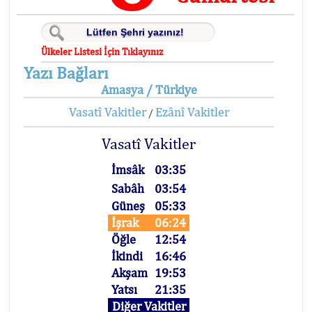
Ülkeler Listesi İçin Tıklayınız
Yazı Bağları
Amasya / Türkiye
Vasatî Vakitler
Ezânî Vakitler
/
Vasatî Vakitler
İmsâk
03:35
Sabâh
03:54
Güneş
05:33
İşrak
06:24
Öğle
12:54
İkindi
16:46
Akşam
19:53
Yatsı
21:35
Diğer Vakitler