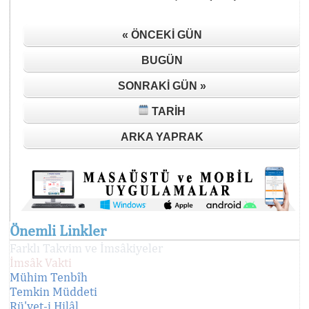
« ÖNCEKI GÜN
BUGÜN
SONRAKI GÜN »
TARIH
ARKA YAPRAK
Önemli Linkler
Farklı Takvim ve İmsâkiyeler
İmsâk Vakti
Mühim Tenbîh
Temkin Müddeti
Rü'yet-i Hilâl