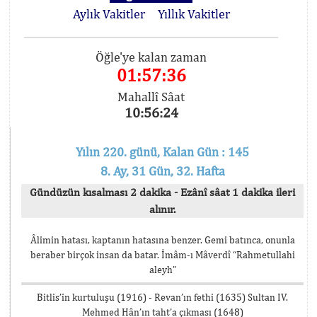
Aylık Vakitler
Yıllık Vakitler
Öğle'ye kalan zaman
01:57:36
Mahallî Sâat
10:56:24
Yılın 220. günü, Kalan Gün : 145
8. Ay, 31 Gün, 32. Hafta
Gündüzün kısalması 2 dakika - Ezânî sâat 1 dakika ileri
alınır.
Âlimin hatası, kaptanın hatasına benzer. Gemi batınca, onunla
beraber birçok insan da batar. İmâm-ı Mâverdî “Rahmetullahi
aleyh”
Bitlis’in kurtuluşu (1916) - Revan’ın fethi (1635) Sultan IV.
Mehmed Hân’ın taht’a çıkması (1648)