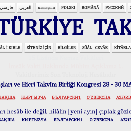
فارسی
العربي
қазақша
POLSKI
ROMÂNĂ
РУССКИЙ
ÜRKİYE TAK
ÂL-İ KIBLE
SİTENİZ İÇİN
BİLGİLER
SÜÂL - CEVÂB
KİTÂBLA
15 Lisânda Namaz Vakitleri
İmsâk Vakti Hakkında Mühim Açıklama !..
Vakitlerimiz Son Teknoloji Hesâbıdır
ları ve Hicrî Takvîm Birliği Kongresi 28 - 30
ЗАҚША
КЫPГЫЗЧA
БЪЛГАРСКИ1
O’ZBEKCHA
AZӘRB
ı hesâb ile değil, hilâlin [yeni ayın] çıplak gözle
ЗАҚША
КЫPГЫЗЧA
БЪЛГАРСКИ1
O’ZBEKCHA
AZӘ