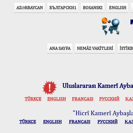
AZӘRBAYCAN
БЪЛГАРСКИ1
BOSANSKI
ENGLISH
T
ANA SAYFA
NEMÂZ VAKİTLERİ
İSTİKB
Uluslararası Kamerî Aybaş
TÜRKÇE
ENGLISH
FRANÇAIS
РУССКИЙ
ҚА
"Hicrî Kamerî Aybaşlar
TÜRKÇE
ENGLISH
FRANÇAIS
РУССКИЙ
ҚА