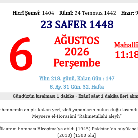
Hicrî Şemsî:
1404
Rûmî:
24 Temmuz 1442
Hızır:
23 SAFER 1448
6
AĞUSTOS
Mahallî
2026
11:1
Perşembe
Yılın 218. günü, Kalan Gün : 147
8. Ay, 31 Gün, 32. Hafta
Gündüzün kısalması 1 dakika - Ezânî sâat 1 dakika ileri alını
ehennemin en pis kokan yeri, zinâ yapanların bulun-duğu kısımdır
Meysere el-Horasânî “Rahmetullahi aleyh”
İlk atom bombası Hiroşima’ya atıldı (1945) Pakistan’da büyük sel
(2010) [1500 ölü]