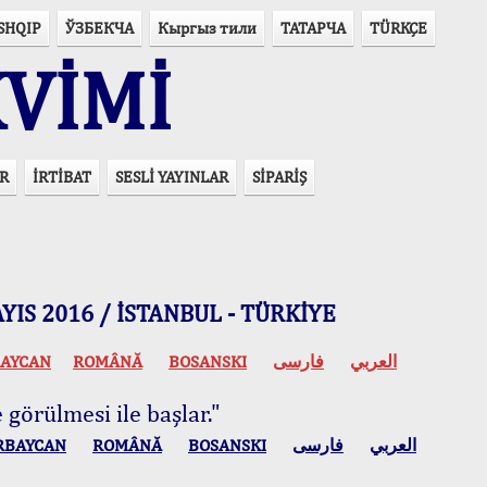
SHQIP
ЎЗБЕКЧА
Кыргыз тили
ТАТАРЧА
TÜRKÇE
VİMİ
R
İRTİBAT
SESLİ YAYINLAR
SİPARİŞ
 MAYIS 2016 / İSTANBUL - TÜRKİYE
AYCAN
ROMÂNĂ
BOSANSKI
فارسی
العربي
 görülmesi ile başlar."
RBAYCAN
ROMÂNĂ
BOSANSKI
فارسی
العربي