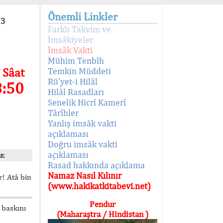
Önemli Linkler
93
Farklı Takvim ve
İmsâkiyeler
İmsâk Vakti
Mühim Tenbîh
 Sâat
Temkin Müddeti
Rü'yet-i Hilâl
8:50
Hilâl Rasadları
Senelik Hicrî Kamerî
Târîhler
Yanlış imsâk vakti
açıklaması
Doğru imsâk vakti
açıklaması
r.
Rasad hakkında açıklama
Namaz Nasıl Kılınır
! Atâ bin
(www.hakikatkitabevi.net)
Pendur
 baskını
(Maharaştra / Hindistan )