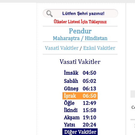
Ülkeler Listesi İçin Tıklayınız
Pendur
Maharaştra / Hindistan
Vasatî Vakitler
Ezânî Vakitler
/
Vasatî Vakitler
İmsâk
04:50
Sabâh
05:02
Güneş
06:13
İşrak
06:50
Öğle
12:49
C
İkindi
15:58
Akşam
19:10
Yatsı
20:24
Diğer Vakitler