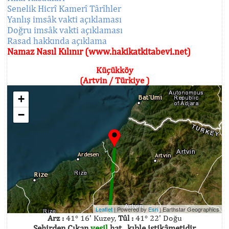
Senelik Hicrî Kamerî Târîhler
Yanlış imsâk vakti açıklaması
Doğru imsâk vakti açıklaması
Rasad hakkında açıklama
Namaz Nasıl Kılınır (www.hakikatkitabevi.net)
Küçükköy
(Artvin / Türkiye )
+
−
Leaflet
| Powered by
Esri
|
Earthstar Geographics
Arz :
41° 16' Kuzey,
Tûl :
41° 22' Doğu
Şehirden Çıkan
yeşil
hat , kıble istikâmetidir.