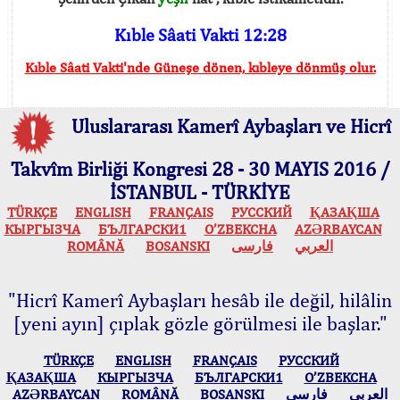
Kıble Sâati Vakti 12:28
Kıble Sâati Vakti'nde Güneşe dönen, kıbleye dönmüş olur.
Uluslararası Kamerî Aybaşları ve Hicrî
Takvîm Birliği Kongresi 28 - 30 MAYIS 2016 /
İSTANBUL - TÜRKİYE
TÜRKÇE
ENGLISH
FRANÇAIS
РУССКИЙ
ҚАЗАҚША
КЫPГЫЗЧA
БЪЛГАРСКИ1
O’ZBEKCHA
AZӘRBAYCAN
ROMÂNĂ
BOSANSKI
فارسی
العربي
"Hicrî Kamerî Aybaşları hesâb ile değil, hilâlin
[yeni ayın] çıplak gözle görülmesi ile başlar."
TÜRKÇE
ENGLISH
FRANÇAIS
РУССКИЙ
ҚАЗАҚША
КЫPГЫЗЧA
БЪЛГАРСКИ1
O’ZBEKCHA
AZӘRBAYCAN
ROMÂNĂ
BOSANSKI
فارسی
العربي