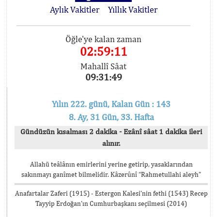
Aylık Vakitler
Yıllık Vakitler
Öğle'ye kalan zaman
02:59:11
Mahallî Sâat
09:31:49
Yılın 222. günü, Kalan Gün : 143
8. Ay, 31 Gün, 33. Hafta
Gündüzün kısalması 2 dakika - Ezânî sâat 1 dakika ileri
alınır.
Allahü teâlânın emirlerini yerine getirip, yasaklarından
sakınmayı ganîmet bilmelidir. Kâzerûnî “Rahmetullahi aleyh”
Anafartalar Zaferi (1915) - Estergon Kalesi’nin fethi (1543) Recep
Tayyip Erdoğan’ın Cumhurbaşkanı seçilmesi (2014)