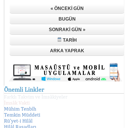
« ÖNCEKI GÜN
BUGÜN
SONRAKI GÜN »
TARIH
ARKA YAPRAK
Önemli Linkler
Farklı Takvim ve İmsâkiyeler
İmsâk Vakti
Mühim Tenbîh
Temkin Müddeti
Rü'yet-i Hilâl
Hilâl Rasadları