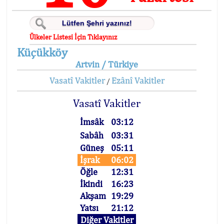
Ülkeler Listesi İçin Tıklayınız
Küçükköy
Artvin / Türkiye
Vasatî Vakitler
Ezânî Vakitler
/
Vasatî Vakitler
İmsâk
03:12
Sabâh
03:31
Güneş
05:11
İşrak
06:02
Öğle
12:31
İkindi
16:23
Akşam
19:29
Yatsı
21:12
Diğer Vakitler