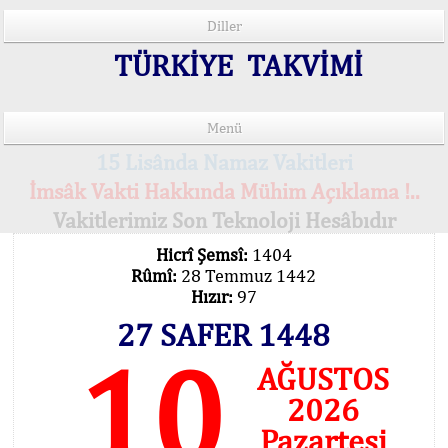
Diller
TÜRKİYE TAKVİMİ
Menü
15 Lisânda Namaz Vakitleri
İmsâk Vakti Hakkında Mühim Açıklama !..
Vakitlerimiz Son Teknoloji Hesâbıdır
Hicrî Şemsî:
1404
Rûmî:
28 Temmuz 1442
Hızır:
97
27 SAFER 1448
10
AĞUSTOS
2026
Pazartesi