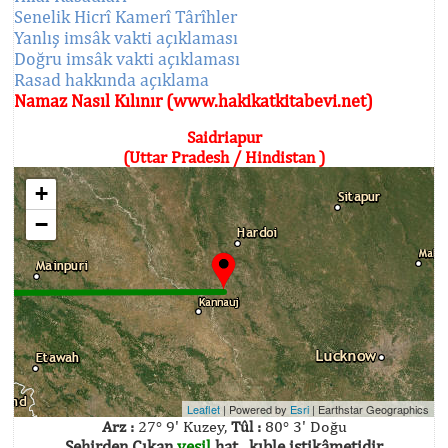
Senelik Hicrî Kamerî Târîhler
Yanlış imsâk vakti açıklaması
Doğru imsâk vakti açıklaması
Rasad hakkında açıklama
Namaz Nasıl Kılınır (www.hakikatkitabevi.net)
Saidriapur
(Uttar Pradesh / Hindistan )
+
−
Leaflet
| Powered by
Esri
|
Earthstar Geographics
Arz :
27° 9' Kuzey,
Tûl :
80° 3' Doğu
Şehirden Çıkan
yeşil
hat , kıble istikâmetidir.