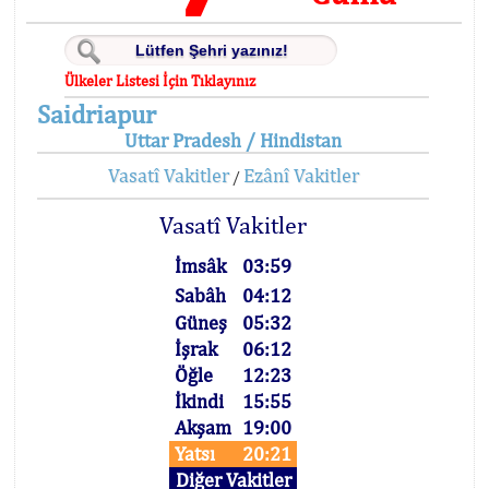
Ülkeler Listesi İçin Tıklayınız
Saidriapur
Uttar Pradesh / Hindistan
Vasatî Vakitler
Ezânî Vakitler
/
Vasatî Vakitler
İmsâk
03:59
Sabâh
04:12
Güneş
05:32
İşrak
06:12
Öğle
12:23
İkindi
15:55
Akşam
19:00
Yatsı
20:21
Diğer Vakitler