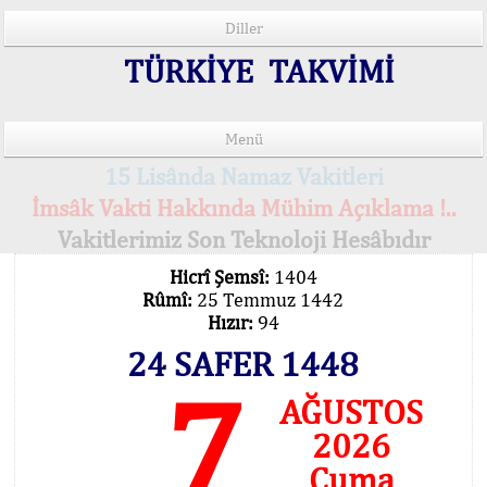
Diller
TÜRKİYE TAKVİMİ
Menü
15 Lisânda Namaz Vakitleri
İmsâk Vakti Hakkında Mühim Açıklama !..
Vakitlerimiz Son Teknoloji Hesâbıdır
Hicrî Şemsî:
1404
Rûmî:
25 Temmuz 1442
Hızır:
94
24 SAFER 1448
7
AĞUSTOS
2026
Cuma