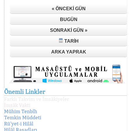
« ÖNCEKI GÜN
BUGÜN
SONRAKI GÜN »
TARIH
ARKA YAPRAK
Önemli Linkler
Farklı Takvim ve İmsâkiyeler
İmsâk Vakti
Mühim Tenbîh
Temkin Müddeti
Rü'yet-i Hilâl
Hilâl Rasadları