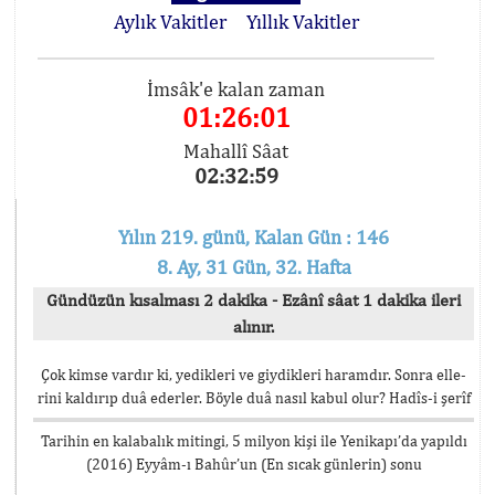
Aylık Vakitler
Yıllık Vakitler
İmsâk'e kalan zaman
01:26:01
Mahallî Sâat
02:32:59
Yılın 219. günü, Kalan Gün : 146
8. Ay, 31 Gün, 32. Hafta
Gündüzün kısalması 2 dakika - Ezânî sâat 1 dakika ileri
alınır.
Çok kimse vardır ki, yedikleri ve giydikleri haramdır. Sonra elle-
rini kaldırıp duâ ederler. Böyle duâ nasıl kabul olur? Hadîs-i şerîf
Tarihin en kalabalık mitingi, 5 milyon kişi ile Yenikapı’da yapıldı
(2016) Eyyâm-ı Bahûr’un (En sıcak günlerin) sonu