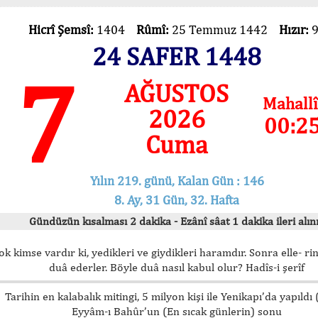
Hicrî Şemsî:
1404
Rûmî:
25 Temmuz 1442
Hızır:
24 SAFER 1448
7
AĞUSTOS
Mahallî
2026
00:2
Cuma
Yılın 219. günü, Kalan Gün : 146
8. Ay, 31 Gün, 32. Hafta
Gündüzün kısalması 2 dakika - Ezânî sâat 1 dakika ileri alını
ok kimse vardır ki, yedikleri ve giydikleri haramdır. Sonra elle- rin
duâ ederler. Böyle duâ nasıl kabul olur? Hadîs-i şerîf
Tarihin en kalabalık mitingi, 5 milyon kişi ile Yenikapı’da yapıldı
Eyyâm-ı Bahûr’un (En sıcak günlerin) sonu