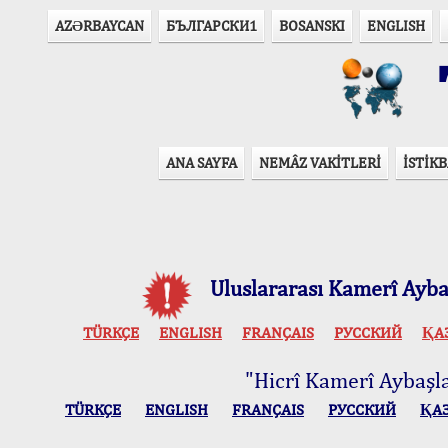
AZӘRBAYCAN
БЪЛГАРСКИ1
BOSANSKI
ENGLISH
T
ANA SAYFA
NEMÂZ VAKİTLERİ
İSTİKB
Uluslararası Kamerî Aybaş
TÜRKÇE
ENGLISH
FRANÇAIS
РУССКИЙ
ҚА
"Hicrî Kamerî Aybaşlar
TÜRKÇE
ENGLISH
FRANÇAIS
РУССКИЙ
ҚА