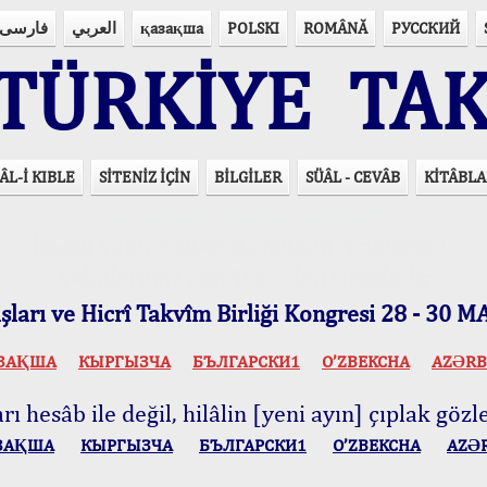
فارسی
العربي
қазақша
POLSKI
ROMÂNĂ
РУССКИЙ
ÜRKİYE TAK
ÂL-İ KIBLE
SİTENİZ İÇİN
BİLGİLER
SÜÂL - CEVÂB
KİTÂBLA
15 Lisânda Namaz Vakitleri
İmsâk Vakti Hakkında Mühim Açıklama !..
Vakitlerimiz Son Teknoloji Hesâbıdır
ları ve Hicrî Takvîm Birliği Kongresi 28 - 30
ЗАҚША
КЫPГЫЗЧA
БЪЛГАРСКИ1
O’ZBEKCHA
AZӘRB
ı hesâb ile değil, hilâlin [yeni ayın] çıplak gözle
ЗАҚША
КЫPГЫЗЧA
БЪЛГАРСКИ1
O’ZBEKCHA
AZӘ