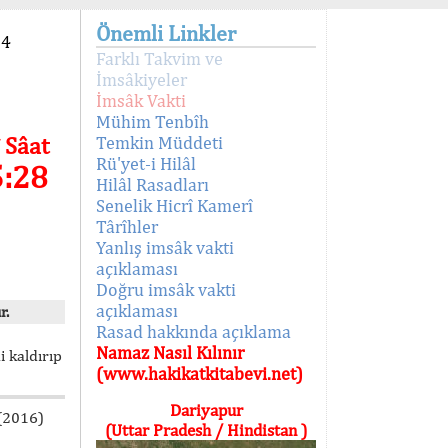
Önemli Linkler
94
Farklı Takvim ve
İmsâkiyeler
İmsâk Vakti
Mühim Tenbîh
 Sâat
Temkin Müddeti
Rü'yet-i Hilâl
5:28
Hilâl Rasadları
Senelik Hicrî Kamerî
Târîhler
Yanlış imsâk vakti
açıklaması
Doğru imsâk vakti
açıklaması
r.
Rasad hakkında açıklama
Namaz Nasıl Kılınır
i kaldırıp
(www.hakikatkitabevi.net)
Dariyapur
 (2016)
(Uttar Pradesh / Hindistan )