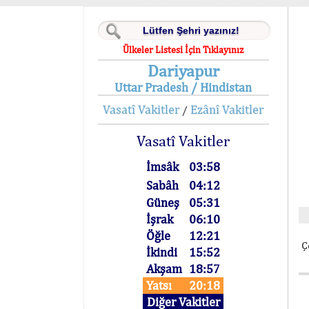
Ülkeler Listesi İçin Tıklayınız
Dariyapur
Uttar Pradesh / Hindistan
Vasatî Vakitler
Ezânî Vakitler
/
Vasatî Vakitler
İmsâk
03:58
Sabâh
04:12
Güneş
05:31
İşrak
06:10
Öğle
12:21
Ç
İkindi
15:52
Akşam
18:57
Yatsı
20:18
Diğer Vakitler