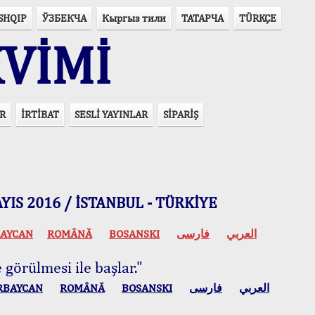
SHQIP
ЎЗБЕКЧА
Кыргыз тили
ТАТАРЧА
TÜRKÇE
VİMİ
R
İRTİBAT
SESLİ YAYINLAR
SİPARİŞ
 MAYIS 2016 / İSTANBUL - TÜRKİYE
AYCAN
ROMÂNĂ
BOSANSKI
فارسی
العربي
 görülmesi ile başlar."
RBAYCAN
ROMÂNĂ
BOSANSKI
فارسی
العربي