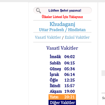
Ülkeler Listesi İçin Tıklayınız
Khudaganj
Uttar Pradesh / Hindistan
Vasatî Vakitler
Ezânî Vakitler
/
Vasatî Vakitler
İmsâk
04:02
Sabâh
04:15
Güneş
05:34
İşrak
06:14
Öğle
12:25
İkindi
15:57
Akşam
19:00
Yatsı
20:21
S
Diğer Vakitler