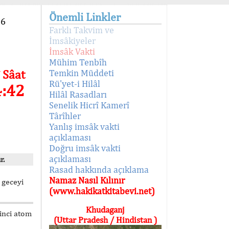
Önemli Linkler
96
Farklı Takvim ve
İmsâkiyeler
İmsâk Vakti
Mühim Tenbîh
 Sâat
Temkin Müddeti
Rü'yet-i Hilâl
4:42
Hilâl Rasadları
Senelik Hicrî Kamerî
Târîhler
Yanlış imsâk vakti
açıklaması
Doğru imsâk vakti
açıklaması
r.
Rasad hakkında açıklama
Namaz Nasıl Kılınır
 geceyi
(www.hakikatkitabevi.net)
Khudaganj
kinci atom
(Uttar Pradesh / Hindistan )