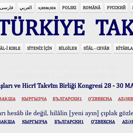
فارسی
العربي
қазақша
POLSKI
ROMÂNĂ
РУССКИЙ
ÜRKİYE TAK
ÂL-İ KIBLE
SİTENİZ İÇİN
BİLGİLER
SÜÂL - CEVÂB
KİTÂBLA
15 Lisânda Namaz Vakitleri
İmsâk Vakti Hakkında Mühim Açıklama !..
Vakitlerimiz Son Teknoloji Hesâbıdır
ları ve Hicrî Takvîm Birliği Kongresi 28 - 30
ЗАҚША
КЫPГЫЗЧA
БЪЛГАРСКИ1
O’ZBEKCHA
AZӘRB
ı hesâb ile değil, hilâlin [yeni ayın] çıplak gözle
ЗАҚША
КЫPГЫЗЧA
БЪЛГАРСКИ1
O’ZBEKCHA
AZӘ