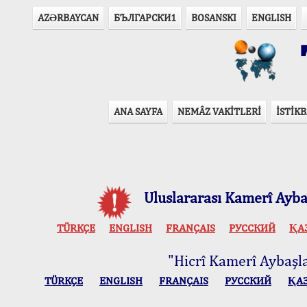
AZӘRBAYCAN
БЪЛГАРСКИ1
BOSANSKI
ENGLISH
T
ANA SAYFA
NEMÂZ VAKİTLERİ
İSTİKB
Uluslararası Kamerî Aybaş
TÜRKÇE
ENGLISH
FRANÇAIS
РУССКИЙ
ҚА
"Hicrî Kamerî Aybaşlar
TÜRKÇE
ENGLISH
FRANÇAIS
РУССКИЙ
ҚА