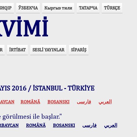
SHQIP
ЎЗБЕКЧА
Кыргыз тили
ТАТАРЧА
TÜRKÇE
VİMİ
R
İRTİBAT
SESLİ YAYINLAR
SİPARİŞ
 MAYIS 2016 / İSTANBUL - TÜRKİYE
AYCAN
ROMÂNĂ
BOSANSKI
فارسی
العربي
 görülmesi ile başlar."
RBAYCAN
ROMÂNĂ
BOSANSKI
فارسی
العربي