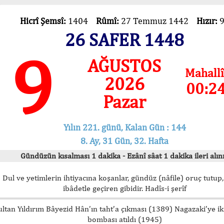
Hicrî Şemsî:
1404
Rûmî:
27 Temmuz 1442
Hızır:
26 SAFER 1448
9
AĞUSTOS
Mahallî
2026
00:2
Pazar
Yılın 221. günü, Kalan Gün : 144
8. Ay, 31 Gün, 32. Hafta
Gündüzün kısalması 1 dakika - Ezânî sâat 1 dakika ileri alını
Dul ve yetimlerin ihtiyacına koşanlar, gündüz (nâfile) oruç tutup,
ibâdetle geçiren gibidir. Hadîs-i şerîf
ultan Yıldırım Bâyezid Hân’ın taht’a çıkması (1389) Nagazaki’ye i
bombası atıldı (1945)