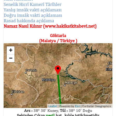
Senelik Hicrî Kamerî Târîhler
Yanlış imsâk vakti açıklaması
Doğru imsâk vakti açıklaması
Rasad hakkında açıklama
Namaz Nasıl Kılınır (www.hakikatkitabevi.net)
Göktarla
(Malatya / Türkiye )
+
−
Leaflet
| Powered by
Esri
|
Earthstar Geographics
Arz :
38° 30' Kuzey,
Tûl :
38° 10' Doğu
Şehirden Çıkan
yeşil
hat , kıble istikâmetidir.