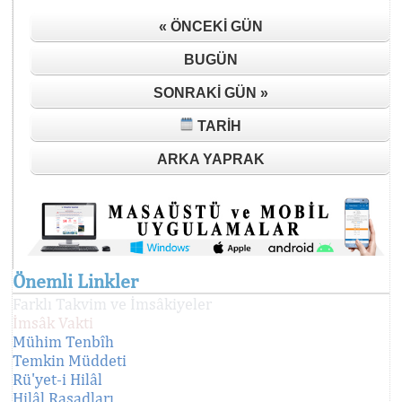
« ÖNCEKI GÜN
BUGÜN
SONRAKI GÜN »
TARIH
ARKA YAPRAK
Önemli Linkler
Farklı Takvim ve İmsâkiyeler
İmsâk Vakti
Mühim Tenbîh
Temkin Müddeti
Rü'yet-i Hilâl
Hilâl Rasadları