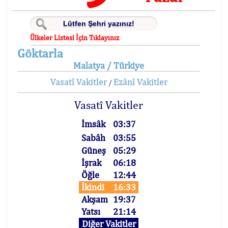
Ülkeler Listesi İçin Tıklayınız
Göktarla
Malatya / Türkiye
Vasatî Vakitler
Ezânî Vakitler
/
Vasatî Vakitler
İmsâk
03:37
Sabâh
03:55
Güneş
05:29
İşrak
06:18
Öğle
12:44
İkindi
16:33
Akşam
19:37
Yatsı
21:14
Diğer Vakitler