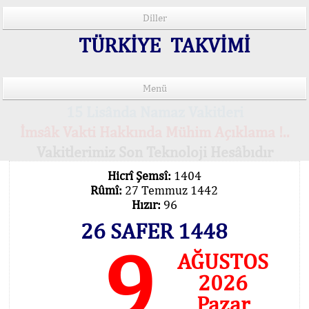
Diller
TÜRKİYE TAKVİMİ
Menü
15 Lisânda Namaz Vakitleri
İmsâk Vakti Hakkında Mühim Açıklama !..
Vakitlerimiz Son Teknoloji Hesâbıdır
Hicrî Şemsî:
1404
Rûmî:
27 Temmuz 1442
Hızır:
96
26 SAFER 1448
9
AĞUSTOS
2026
Pazar