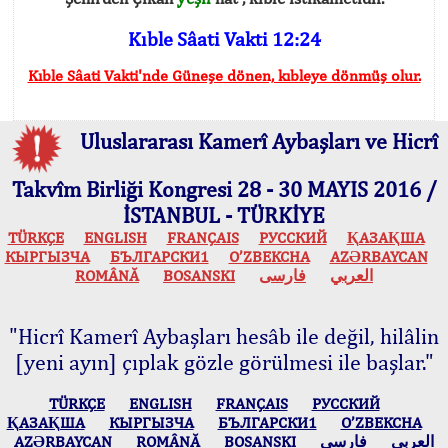
Kıble Sâati Vakti 12:24
Kıble Sâati Vakti'nde Güneşe dönen, kıbleye dönmüş olur.
Uluslararası Kamerî Aybaşları ve Hicrî
Takvîm Birliği Kongresi 28 - 30 MAYIS 2016 /
İSTANBUL - TÜRKİYE
TÜRKÇE
ENGLISH
FRANÇAIS
РУССКИЙ
ҚАЗАҚША
КЫPГЫЗЧA
БЪЛГАРСКИ1
O’ZBEKCHA
AZӘRBAYCAN
ROMÂNĂ
BOSANSKI
فارسی
العربي
"Hicrî Kamerî Aybaşları hesâb ile değil, hilâlin
[yeni ayın] çıplak gözle görülmesi ile başlar."
TÜRKÇE
ENGLISH
FRANÇAIS
РУССКИЙ
ҚАЗАҚША
КЫPГЫЗЧA
БЪЛГАРСКИ1
O’ZBEKCHA
AZӘRBAYCAN
ROMÂNĂ
BOSANSKI
فارسی
العربي