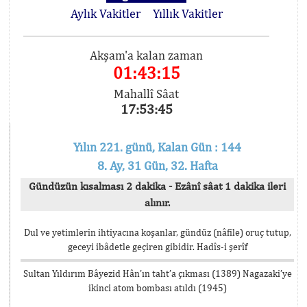
Aylık Vakitler
Yıllık Vakitler
Akşam'a kalan zaman
01:43:15
Mahallî Sâat
17:53:45
Yılın 221. günü, Kalan Gün : 144
8. Ay, 31 Gün, 32. Hafta
Gündüzün kısalması 2 dakika - Ezânî sâat 1 dakika ileri
alınır.
Dul ve yetimlerin ihtiyacına koşanlar, gündüz (nâfile) oruç tutup,
geceyi ibâdetle geçiren gibidir. Hadîs-i şerîf
Sultan Yıldırım Bâyezid Hân’ın taht’a çıkması (1389) Nagazaki’ye
ikinci atom bombası atıldı (1945)