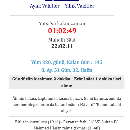
Aylık Vakitler
Yıllık Vakitler
Yatsı'ya kalan zaman
01:02:49
Mahallî Sâat
22:02:11
Yılın 220. günü, Kalan Gün : 145
8. Ay, 31 Gün, 32. Hafta
Gündüzün kısalması 2 dakika - Ezânî sâat 1 dakika ileri
alınır.
Âlimin hatası, kaptanın hatasına benzer. Gemi batınca, onunla
beraber birçok insan da batar. İmâm-ı Mâverdî “Rahmetullahi
aleyh”
Bitlis’in kurtuluşu (1916) - Revan’ın fethi (1635) Sultan IV.
Mehmed Hân’ın taht’a çıkması (1648)