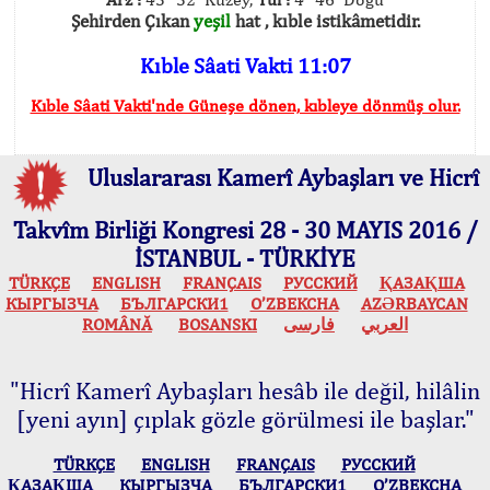
Şehirden Çıkan
yeşil
hat , kıble istikâmetidir.
Kıble Sâati Vakti 11:07
Kıble Sâati Vakti'nde Güneşe dönen, kıbleye dönmüş olur.
Uluslararası Kamerî Aybaşları ve Hicrî
Takvîm Birliği Kongresi 28 - 30 MAYIS 2016 /
İSTANBUL - TÜRKİYE
TÜRKÇE
ENGLISH
FRANÇAIS
РУССКИЙ
ҚАЗАҚША
КЫPГЫЗЧA
БЪЛГАРСКИ1
O’ZBEKCHA
AZӘRBAYCAN
ROMÂNĂ
BOSANSKI
فارسی
العربي
"Hicrî Kamerî Aybaşları hesâb ile değil, hilâlin
[yeni ayın] çıplak gözle görülmesi ile başlar."
TÜRKÇE
ENGLISH
FRANÇAIS
РУССКИЙ
ҚАЗАҚША
КЫPГЫЗЧA
БЪЛГАРСКИ1
O’ZBEKCHA