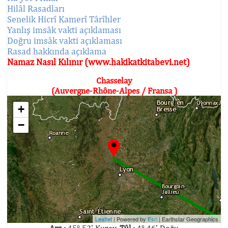
Hilâl Rasadları
Senelik Hicrî Kamerî Târîhler
Yanlış imsâk vakti açıklaması
Doğru imsâk vakti açıklaması
Rasad hakkında açıklama
Namaz Nasıl Kılınır (www.hakikatkitabevi.net)
Chasselay
(Auvergne-Rhône-Alpes / Fransa )
+
−
Leaflet
| Powered by
Esri
|
Earthstar Geographics
Arz :
45° 52' Kuzey,
Tûl :
4° 46' Doğu