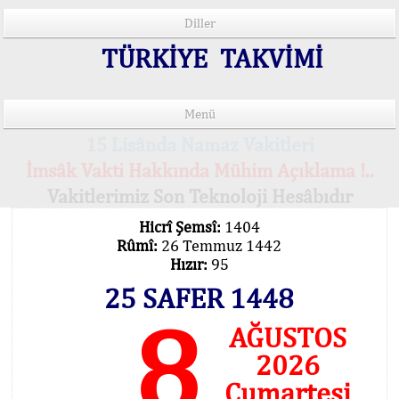
Diller
TÜRKİYE TAKVİMİ
Menü
15 Lisânda Namaz Vakitleri
İmsâk Vakti Hakkında Mühim Açıklama !..
Vakitlerimiz Son Teknoloji Hesâbıdır
Hicrî Şemsî:
1404
Rûmî:
26 Temmuz 1442
Hızır:
95
25 SAFER 1448
8
AĞUSTOS
2026
Cumartesi