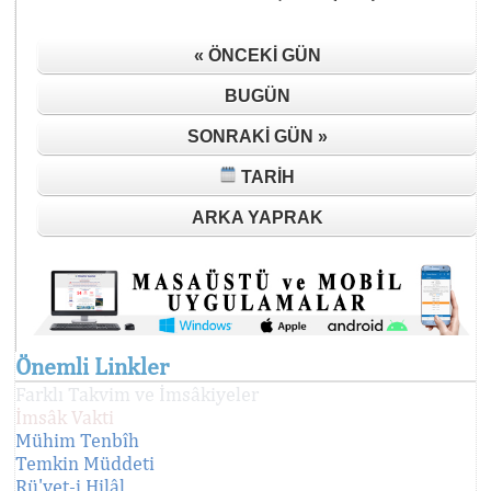
« ÖNCEKI GÜN
BUGÜN
SONRAKI GÜN »
TARIH
ARKA YAPRAK
Önemli Linkler
Farklı Takvim ve İmsâkiyeler
İmsâk Vakti
Mühim Tenbîh
Temkin Müddeti
Rü'yet-i Hilâl