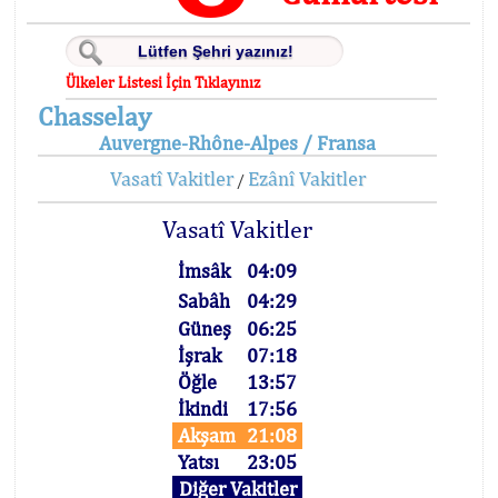
Ülkeler Listesi İçin Tıklayınız
Chasselay
Auvergne-Rhône-Alpes / Fransa
Vasatî Vakitler
Ezânî Vakitler
/
Vasatî Vakitler
İmsâk
04:09
Sabâh
04:29
Güneş
06:25
İşrak
07:18
Öğle
13:57
İkindi
17:56
Akşam
21:08
Yatsı
23:05
Diğer Vakitler