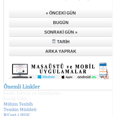
« ÖNCEKI GÜN
BUGÜN
SONRAKI GÜN »
TARIH
ARKA YAPRAK
Önemli Linkler
Farklı Takvim ve İmsâkiyeler
İmsâk Vakti
Mühim Tenbîh
Temkin Müddeti
Rü'yet-i Hilâl