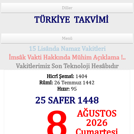
Diller
TÜRKİYE TAKVİMİ
Menü
15 Lisânda Namaz Vakitleri
İmsâk Vakti Hakkında Mühim Açıklama !..
Vakitlerimiz Son Teknoloji Hesâbıdır
Hicrî Şemsî:
1404
Rûmî:
26 Temmuz 1442
Hızır:
95
25 SAFER 1448
8
AĞUSTOS
2026
Cumartesi