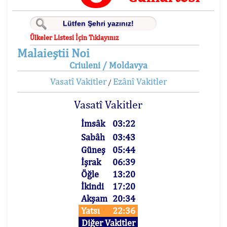
Ülkeler Listesi İçin Tıklayınız
Malaieştii Noi
Criuleni / Moldavya
Vasatî Vakitler
Ezânî Vakitler
/
Vasatî Vakitler
İmsâk
03:22
Sabâh
03:43
Güneş
05:44
İşrak
06:39
Öğle
13:20
İkindi
17:20
Akşam
20:34
Yatsı
22:36
Diğer Vakitler