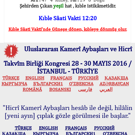
Şehirden Çıkan
yeşil
hat , kıble istikâmetidir.
Kıble Sâati Vakti 12:20
Kıble Sâati Vakti'nde Güneşe dönen, kıbleye dönmüş olur.
Uluslararası Kamerî Aybaşları ve Hicrî
Takvîm Birliği Kongresi 28 - 30 MAYIS 2016 /
İSTANBUL - TÜRKİYE
TÜRKÇE
ENGLISH
FRANÇAIS
РУССКИЙ
ҚАЗАҚША
КЫPГЫЗЧA
БЪЛГАРСКИ1
O’ZBEKCHA
AZӘRBAYCAN
ROMÂNĂ
BOSANSKI
فارسی
العربي
"Hicrî Kamerî Aybaşları hesâb ile değil, hilâlin
[yeni ayın] çıplak gözle görülmesi ile başlar."
TÜRKÇE
ENGLISH
FRANÇAIS
РУССКИЙ
ҚАЗАҚША
КЫPГЫЗЧA
БЪЛГАРСКИ1
O’ZBEKCHA