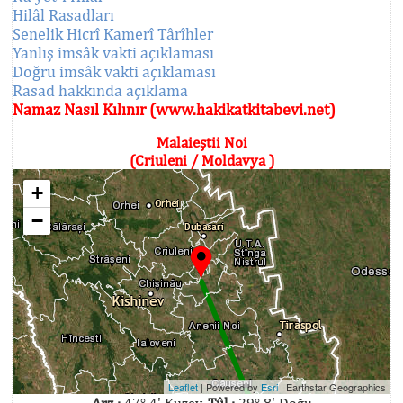
Hilâl Rasadları
Senelik Hicrî Kamerî Târîhler
Yanlış imsâk vakti açıklaması
Doğru imsâk vakti açıklaması
Rasad hakkında açıklama
Namaz Nasıl Kılınır (www.hakikatkitabevi.net)
Malaieştii Noi
(Criuleni / Moldavya )
+
−
Leaflet
| Powered by
Esri
|
Earthstar Geographics
Arz :
47° 4' Kuzey,
Tûl :
29° 8' Doğu