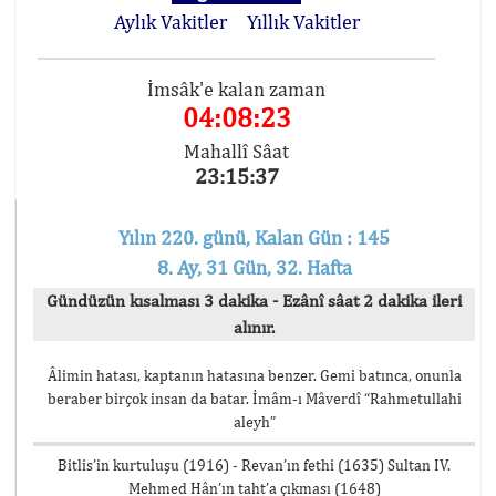
Aylık Vakitler
Yıllık Vakitler
İmsâk'e kalan zaman
04:08:22
Mahallî Sâat
23:15:38
Yılın 220. günü, Kalan Gün : 145
8. Ay, 31 Gün, 32. Hafta
Gündüzün kısalması 3 dakika - Ezânî sâat 2 dakika ileri
alınır.
Âlimin hatası, kaptanın hatasına benzer. Gemi batınca, onunla
beraber birçok insan da batar. İmâm-ı Mâverdî “Rahmetullahi
aleyh”
Bitlis’in kurtuluşu (1916) - Revan’ın fethi (1635) Sultan IV.
Mehmed Hân’ın taht’a çıkması (1648)