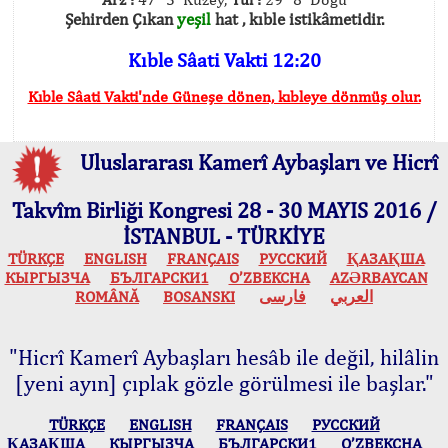
Şehirden Çıkan
yeşil
hat , kıble istikâmetidir.
Kıble Sâati Vakti 12:20
Kıble Sâati Vakti'nde Güneşe dönen, kıbleye dönmüş olur.
Uluslararası Kamerî Aybaşları ve Hicrî
Takvîm Birliği Kongresi 28 - 30 MAYIS 2016 /
İSTANBUL - TÜRKİYE
TÜRKÇE
ENGLISH
FRANÇAIS
РУССКИЙ
ҚАЗАҚША
КЫPГЫЗЧA
БЪЛГАРСКИ1
O’ZBEKCHA
AZӘRBAYCAN
ROMÂNĂ
BOSANSKI
فارسی
العربي
"Hicrî Kamerî Aybaşları hesâb ile değil, hilâlin
[yeni ayın] çıplak gözle görülmesi ile başlar."
TÜRKÇE
ENGLISH
FRANÇAIS
РУССКИЙ
ҚАЗАҚША
КЫPГЫЗЧA
БЪЛГАРСКИ1
O’ZBEKCHA