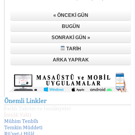
« ÖNCEKI GÜN
BUGÜN
SONRAKI GÜN »
TARIH
ARKA YAPRAK
Önemli Linkler
Farklı Takvim ve İmsâkiyeler
İmsâk Vakti
Mühim Tenbîh
Temkin Müddeti
Rü'yet-i Hilâl