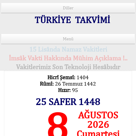
Diller
TÜRKİYE TAKVİMİ
Menü
15 Lisânda Namaz Vakitleri
İmsâk Vakti Hakkında Mühim Açıklama !..
Vakitlerimiz Son Teknoloji Hesâbıdır
Hicrî Şemsî:
1404
Rûmî:
26 Temmuz 1442
Hızır:
95
25 SAFER 1448
8
AĞUSTOS
2026
Cumartesi