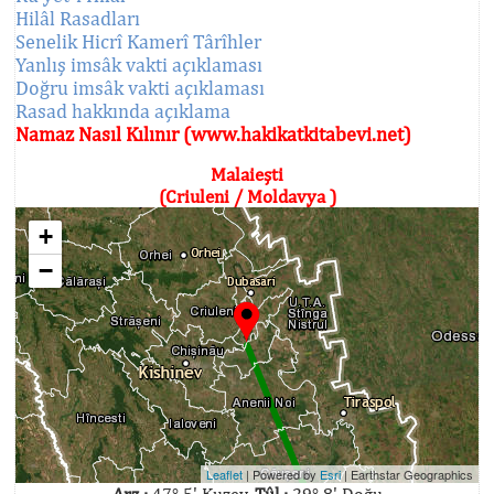
Hilâl Rasadları
Senelik Hicrî Kamerî Târîhler
Yanlış imsâk vakti açıklaması
Doğru imsâk vakti açıklaması
Rasad hakkında açıklama
Namaz Nasıl Kılınır (www.hakikatkitabevi.net)
Malaieşti
(Criuleni / Moldavya )
+
−
Leaflet
| Powered by
Esri
|
Earthstar Geographics
Arz :
47° 5' Kuzey,
Tûl :
29° 8' Doğu