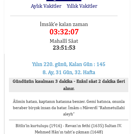
Aylık Vakitler
Yıllık Vakitler
İmsâk'e kalan zaman
03:32:07
Mahallî Sâat
23:51:53
Yılın 220. günü, Kalan Gün : 145
8. Ay, 31 Gün, 32. Hafta
Gündüzün kısalması 3 dakika - Ezânî sâat 2 dakika ileri
alınır.
Âlimin hatası, kaptanın hatasına benzer. Gemi batınca, onunla
beraber birçok insan da batar. İmâm-ı Mâverdî “Rahmetullahi
aleyh”
Bitlis’in kurtuluşu (1916) - Revan’ın fethi (1635) Sultan IV.
Mehmed Hân’ın taht’a çıkması (1648)