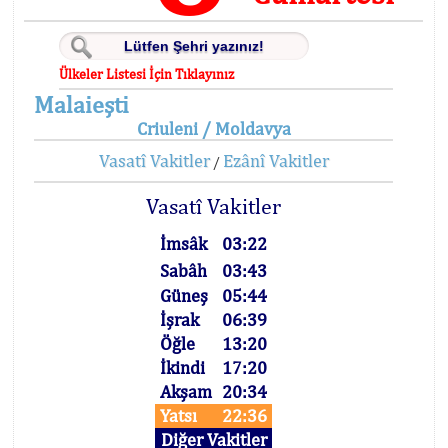
Ülkeler Listesi İçin Tıklayınız
Malaieşti
Criuleni / Moldavya
Vasatî Vakitler
Ezânî Vakitler
/
Vasatî Vakitler
İmsâk
03:22
Sabâh
03:43
Güneş
05:44
İşrak
06:39
Öğle
13:20
İkindi
17:20
Akşam
20:34
Yatsı
22:36
Diğer Vakitler