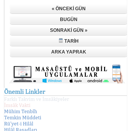
« ÖNCEKI GÜN
BUGÜN
SONRAKI GÜN »
TARIH
ARKA YAPRAK
Önemli Linkler
Farklı Takvim ve İmsâkiyeler
İmsâk Vakti
Mühim Tenbîh
Temkin Müddeti
Rü'yet-i Hilâl
Hilâl Rasadları