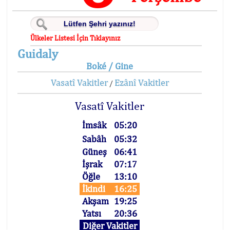
Ülkeler Listesi İçin Tıklayınız
Guidaly
Boké / Gine
Vasatî Vakitler
Ezânî Vakitler
/
Vasatî Vakitler
İmsâk
05:20
Sabâh
05:32
Güneş
06:41
İşrak
07:17
Öğle
13:10
İkindi
16:25
Akşam
19:25
Yatsı
20:36
Diğer Vakitler