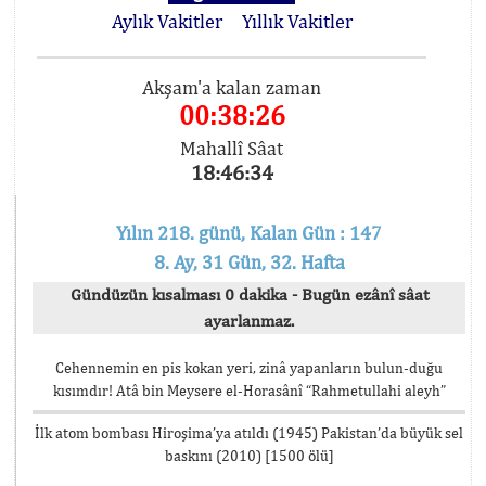
Aylık Vakitler
Yıllık Vakitler
Akşam'a kalan zaman
00:38:26
Mahallî Sâat
18:46:34
Yılın 218. günü, Kalan Gün : 147
8. Ay, 31 Gün, 32. Hafta
Gündüzün kısalması 0 dakika - Bugün ezânî sâat
ayarlanmaz.
Cehennemin en pis kokan yeri, zinâ yapanların bulun-duğu
kısımdır! Atâ bin Meysere el-Horasânî “Rahmetullahi aleyh”
İlk atom bombası Hiroşima’ya atıldı (1945) Pakistan’da büyük sel
baskını (2010) [1500 ölü]