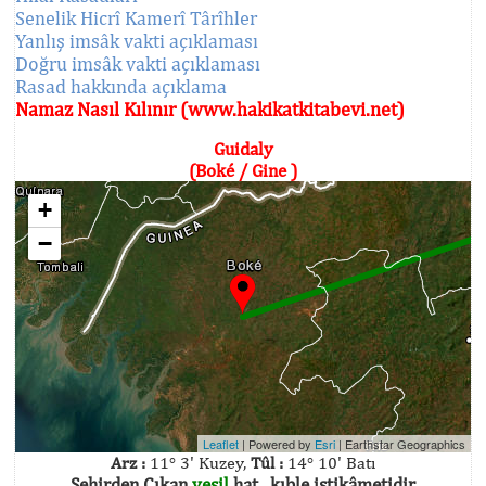
Senelik Hicrî Kamerî Târîhler
Yanlış imsâk vakti açıklaması
Doğru imsâk vakti açıklaması
Rasad hakkında açıklama
Namaz Nasıl Kılınır (www.hakikatkitabevi.net)
Guidaly
(Boké / Gine )
+
−
Leaflet
| Powered by
Esri
|
Earthstar Geographics
Arz :
11° 3' Kuzey,
Tûl :
14° 10' Batı
Şehirden Çıkan
yeşil
hat , kıble istikâmetidir.