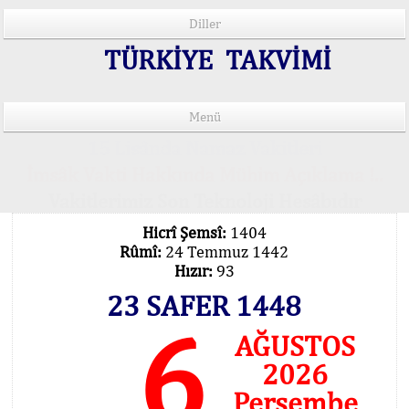
Diller
TÜRKİYE TAKVİMİ
Menü
15 Lisânda Namaz Vakitleri
İmsâk Vakti Hakkında Mühim Açıklama !..
Vakitlerimiz Son Teknoloji Hesâbıdır
Hicrî Şemsî:
1404
Rûmî:
24 Temmuz 1442
Hızır:
93
23 SAFER 1448
6
AĞUSTOS
2026
Perşembe