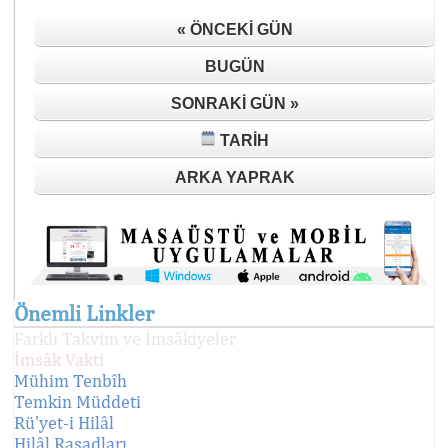
« ÖNCEKI GÜN
BUGÜN
SONRAKI GÜN »
TARIH
ARKA YAPRAK
Önemli Linkler
Farklı Takvim ve İmsâkiyeler
İmsâk Vakti
Mühim Tenbîh
Temkin Müddeti
Rü'yet-i Hilâl
Hilâl Rasadları