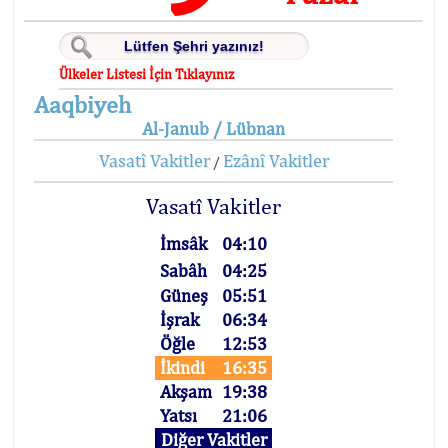
Ülkeler Listesi İçin Tıklayınız
Aaqbiyeh
Al-Janub / Lübnan
Vasatî Vakitler
Ezânî Vakitler
/
Vasatî Vakitler
İmsâk
04:10
Sabâh
04:25
Güneş
05:51
İşrak
06:34
Öğle
12:53
İkindi
16:35
Akşam
19:38
Yatsı
21:06
Diğer Vakitler