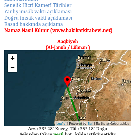
Senelik Hicrî Kamerî Târîhler
Yanlış imsâk vakti açıklaması
Doğru imsâk vakti açıklaması
Rasad hakkında açıklama
Namaz Nasıl Kılınır (www.hakikatkitabevi.net)
Aaqbiyeh
(Al-Janub / Lübnan )
+
−
Leaflet
| Powered by
Esri
|
Earthstar Geographics
Arz :
33° 28' Kuzey,
Tûl :
35° 18' Doğu
Şehirden Çıkan
yeşil
hat , kıble istikâmetidir.