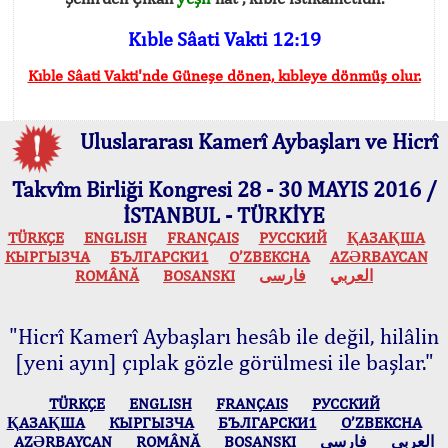
Kıble Sâati Vakti 12:19
Kıble Sâati Vakti'nde Güneşe dönen, kıbleye dönmüş olur.
Uluslararası Kamerî Aybaşları ve Hicrî
Takvîm Birliği Kongresi 28 - 30 MAYIS 2016 /
İSTANBUL - TÜRKİYE
TÜRKÇE
ENGLISH
FRANÇAIS
РУССКИЙ
ҚАЗАҚША
КЫPГЫЗЧA
БЪЛГАРСКИ1
O’ZBEKCHA
AZӘRBAYCAN
ROMÂNĂ
BOSANSKI
فارسی
العربي
"Hicrî Kamerî Aybaşları hesâb ile değil, hilâlin
[yeni ayın] çıplak gözle görülmesi ile başlar."
TÜRKÇE
ENGLISH
FRANÇAIS
РУССКИЙ
ҚАЗАҚША
КЫPГЫЗЧA
БЪЛГАРСКИ1
O’ZBEKCHA
AZӘRBAYCAN
ROMÂNĂ
BOSANSKI
فارسی
العربي