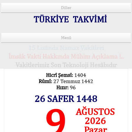
Diller
TÜRKİYE TAKVİMİ
Menü
15 Lisânda Namaz Vakitleri
İmsâk Vakti Hakkında Mühim Açıklama !..
Vakitlerimiz Son Teknoloji Hesâbıdır
Hicrî Şemsî:
1404
Rûmî:
27 Temmuz 1442
Hızır:
96
26 SAFER 1448
9
AĞUSTOS
2026
Pazar