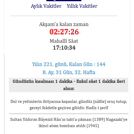
Aylık Vakitler
Yıllık Vakitler
Akşam'a kalan zaman
02:27:26
Mahallî Sâat
17:10:34
Yılın 221. günü, Kalan Gün : 144
8. Ay, 31 Gün, 32. Hafta
Gündüzün kısalması 1 dakika - Ezânî sâat 1 dakika ileri
alınır.
Dul ve yetimlerin ihtiyacına koşanlar, gündüz (nâfile) oruç tutup,
geceyi ibâdetle geçiren gibidir. Hadîs-i şerîf
Sultan Yıldırım Bâyezid Hân’ın taht’a çıkması (1389) Nagazaki’ye
ikinci atom bombası atıldı (1945)