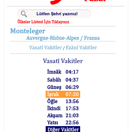
Ülkeler Listesi İçin Tıklayınız
Monteleger
Auvergne-Rhône-Alpes / Fransa
Vasatî Vakitler
Ezânî Vakitler
/
Vasatî Vakitler
İmsâk
04:17
Sabâh
04:37
Güneş
06:29
İşrak
07:20
Öğle
13:56
İkindi
17:53
Akşam
21:03
Yatsı
22:56
Diğer Vakitler