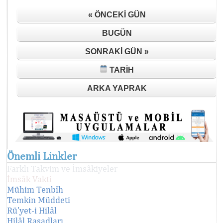
« ÖNCEKI GÜN
BUGÜN
SONRAKI GÜN »
TARIH
ARKA YAPRAK
Önemli Linkler
Farklı Takvim ve İmsâkiyeler
İmsâk Vakti
Mühim Tenbîh
Temkin Müddeti
Rü'yet-i Hilâl
Hilâl Rasadları