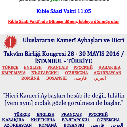
Kıble Sâati Vakti 11:05
Kıble Sâati Vakti'nde Güneşe dönen, kıbleye dönmüş olur.
Uluslararası Kamerî Aybaşları ve Hicrî
Takvîm Birliği Kongresi 28 - 30 MAYIS 2016 /
İSTANBUL - TÜRKİYE
TÜRKÇE
ENGLISH
FRANÇAIS
РУССКИЙ
ҚАЗАҚША
КЫPГЫЗЧA
БЪЛГАРСКИ1
O’ZBEKCHA
AZӘRBAYCAN
ROMÂNĂ
BOSANSKI
فارسی
العربي
"Hicrî Kamerî Aybaşları hesâb ile değil, hilâlin
[yeni ayın] çıplak gözle görülmesi ile başlar."
TÜRKÇE
ENGLISH
FRANÇAIS
РУССКИЙ
ҚАЗАҚША
КЫPГЫЗЧA
БЪЛГАРСКИ1
O’ZBEKCHA
AZӘRBAYCAN
ROMÂNĂ
BOSANSKI
فارسی
العربي