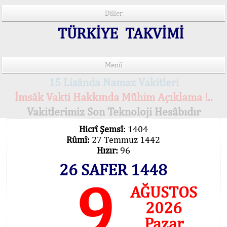
Diller
TÜRKİYE TAKVİMİ
Menü
15 Lisânda Namaz Vakitleri
İmsâk Vakti Hakkında Mühim Açıklama !..
Vakitlerimiz Son Teknoloji Hesâbıdır
Hicrî Şemsî:
1404
Rûmî:
27 Temmuz 1442
Hızır:
96
26 SAFER 1448
9
AĞUSTOS
2026
Pazar