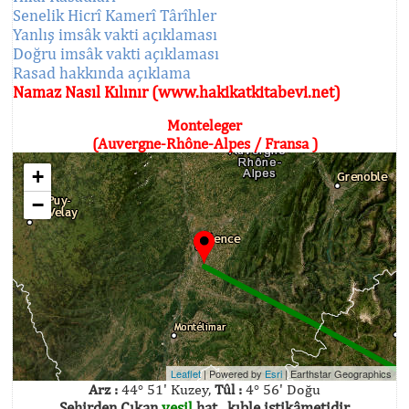
Senelik Hicrî Kamerî Târîhler
Yanlış imsâk vakti açıklaması
Doğru imsâk vakti açıklaması
Rasad hakkında açıklama
Namaz Nasıl Kılınır (www.hakikatkitabevi.net)
Monteleger
(Auvergne-Rhône-Alpes / Fransa )
+
−
Leaflet
| Powered by
Esri
|
Earthstar Geographics
Arz :
44° 51' Kuzey,
Tûl :
4° 56' Doğu
Şehirden Çıkan
yeşil
hat , kıble istikâmetidir.