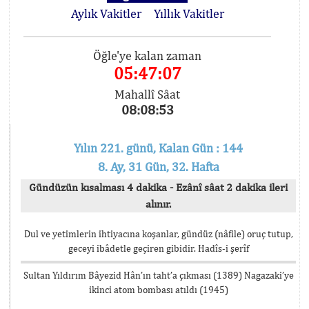
Aylık Vakitler
Yıllık Vakitler
Öğle'ye kalan zaman
05:47:07
Mahallî Sâat
08:08:53
Yılın 221. günü, Kalan Gün : 144
8. Ay, 31 Gün, 32. Hafta
Gündüzün kısalması 4 dakika - Ezânî sâat 2 dakika ileri
alınır.
Dul ve yetimlerin ihtiyacına koşanlar, gündüz (nâfile) oruç tutup,
geceyi ibâdetle geçiren gibidir. Hadîs-i şerîf
Sultan Yıldırım Bâyezid Hân’ın taht’a çıkması (1389) Nagazaki’ye
ikinci atom bombası atıldı (1945)