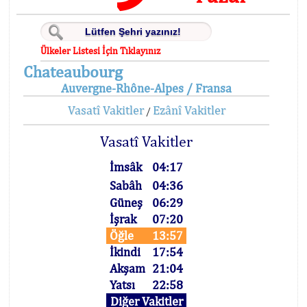
Ülkeler Listesi İçin Tıklayınız
Chateaubourg
Auvergne-Rhône-Alpes / Fransa
Vasatî Vakitler
Ezânî Vakitler
/
Vasatî Vakitler
İmsâk
04:17
Sabâh
04:36
Güneş
06:29
İşrak
07:20
Öğle
13:57
İkindi
17:54
Akşam
21:04
Yatsı
22:58
Diğer Vakitler