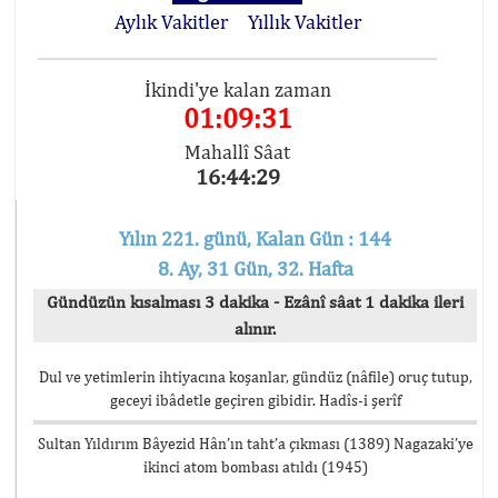
Aylık Vakitler
Yıllık Vakitler
İkindi'ye kalan zaman
01:09:31
Mahallî Sâat
16:44:29
Yılın 221. günü, Kalan Gün : 144
8. Ay, 31 Gün, 32. Hafta
Gündüzün kısalması 3 dakika - Ezânî sâat 1 dakika ileri
alınır.
Dul ve yetimlerin ihtiyacına koşanlar, gündüz (nâfile) oruç tutup,
geceyi ibâdetle geçiren gibidir. Hadîs-i şerîf
Sultan Yıldırım Bâyezid Hân’ın taht’a çıkması (1389) Nagazaki’ye
ikinci atom bombası atıldı (1945)