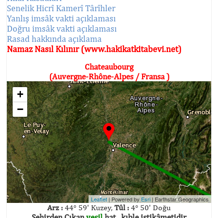
Senelik Hicrî Kamerî Târîhler
Yanlış imsâk vakti açıklaması
Doğru imsâk vakti açıklaması
Rasad hakkında açıklama
Namaz Nasıl Kılınır (www.hakikatkitabevi.net)
Chateaubourg
(Auvergne-Rhône-Alpes / Fransa )
+
−
Leaflet
| Powered by
Esri
|
Earthstar Geographics
Arz :
44° 59' Kuzey,
Tûl :
4° 50' Doğu
Şehirden Çıkan
yeşil
hat , kıble istikâmetidir.