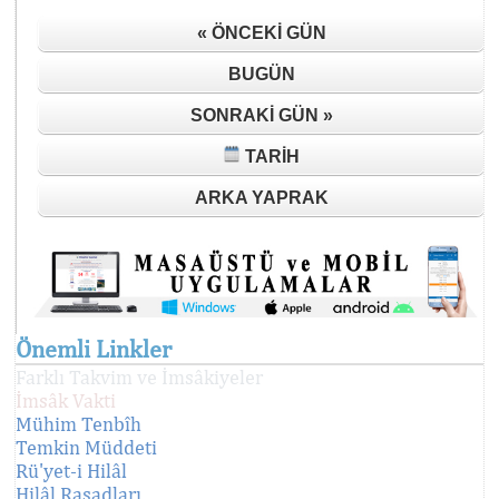
« ÖNCEKI GÜN
BUGÜN
SONRAKI GÜN »
TARIH
ARKA YAPRAK
Önemli Linkler
Farklı Takvim ve İmsâkiyeler
İmsâk Vakti
Mühim Tenbîh
Temkin Müddeti
Rü'yet-i Hilâl
Hilâl Rasadları