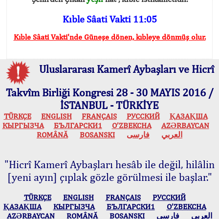
Kıble Sâati Vakti 11:05
Kıble Sâati Vakti'nde Güneşe dönen, kıbleye dönmüş olur.
Uluslararası Kamerî Aybaşları ve Hicrî
Takvîm Birliği Kongresi 28 - 30 MAYIS 2016 /
İSTANBUL - TÜRKİYE
TÜRKÇE
ENGLISH
FRANÇAIS
РУССКИЙ
ҚАЗАҚША
КЫPГЫЗЧA
БЪЛГАРСКИ1
O’ZBEKCHA
AZӘRBAYCAN
ROMÂNĂ
BOSANSKI
فارسی
العربي
"Hicrî Kamerî Aybaşları hesâb ile değil, hilâlin
[yeni ayın] çıplak gözle görülmesi ile başlar."
TÜRKÇE
ENGLISH
FRANÇAIS
РУССКИЙ
ҚАЗАҚША
КЫPГЫЗЧA
БЪЛГАРСКИ1
O’ZBEKCHA
AZӘRBAYCAN
ROMÂNĂ
BOSANSKI
فارسی
العربي