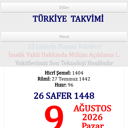
Diller
TÜRKİYE TAKVİMİ
Menü
15 Lisânda Namaz Vakitleri
İmsâk Vakti Hakkında Mühim Açıklama !..
Vakitlerimiz Son Teknoloji Hesâbıdır
Hicrî Şemsî:
1404
Rûmî:
27 Temmuz 1442
Hızır:
96
26 SAFER 1448
9
AĞUSTOS
2026
Pazar