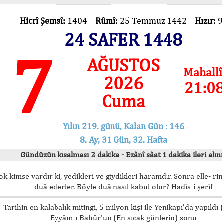
Hicrî Şemsî:
1404
Rûmî:
25 Temmuz 1442
Hızır:
24 SAFER 1448
7
AĞUSTOS
Mahallî
2026
21:0
Cuma
Yılın 219. günü, Kalan Gün : 146
8. Ay, 31 Gün, 32. Hafta
Gündüzün kısalması 2 dakika - Ezânî sâat 1 dakika ileri alını
ok kimse vardır ki, yedikleri ve giydikleri haramdır. Sonra elle- rin
duâ ederler. Böyle duâ nasıl kabul olur? Hadîs-i şerîf
Tarihin en kalabalık mitingi, 5 milyon kişi ile Yenikapı’da yapıldı
Eyyâm-ı Bahûr’un (En sıcak günlerin) sonu