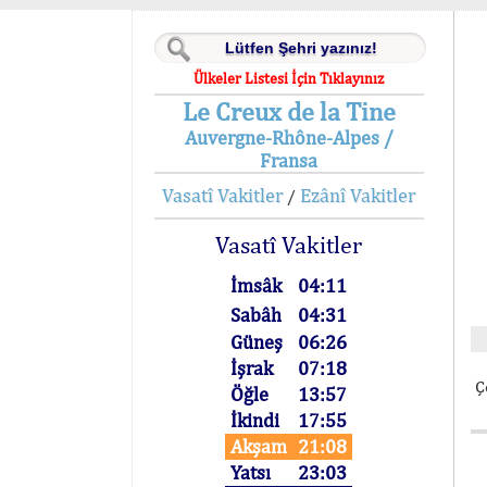
Ülkeler Listesi İçin Tıklayınız
Le Creux de la Tine
Auvergne-Rhône-Alpes /
Fransa
Vasatî Vakitler
Ezânî Vakitler
/
Vasatî Vakitler
İmsâk
04:11
Sabâh
04:31
Güneş
06:26
İşrak
07:18
Ç
Öğle
13:57
İkindi
17:55
Akşam
21:08
Yatsı
23:03