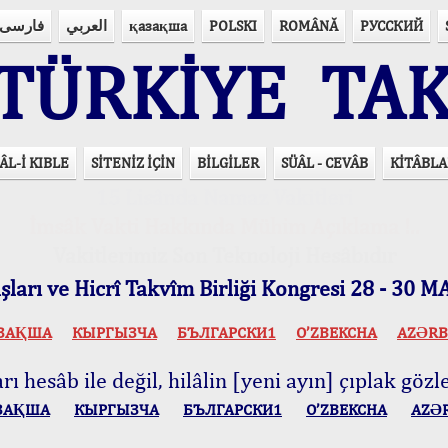
فارسی
العربي
қазақша
POLSKI
ROMÂNĂ
РУССКИЙ
ÜRKİYE TAK
ÂL-İ KIBLE
SİTENİZ İÇİN
BİLGİLER
SÜÂL - CEVÂB
KİTÂBLA
15 Lisânda Namaz Vakitleri
İmsâk Vakti Hakkında Mühim Açıklama !..
Vakitlerimiz Son Teknoloji Hesâbıdır
ları ve Hicrî Takvîm Birliği Kongresi 28 - 30
ЗАҚША
КЫPГЫЗЧA
БЪЛГАРСКИ1
O’ZBEKCHA
AZӘRB
ı hesâb ile değil, hilâlin [yeni ayın] çıplak gözle
ЗАҚША
КЫPГЫЗЧA
БЪЛГАРСКИ1
O’ZBEKCHA
AZӘ