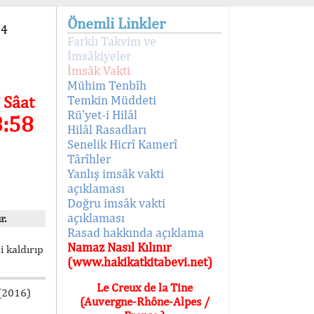
Önemli Linkler
94
Farklı Takvim ve
İmsâkiyeler
İmsâk Vakti
Mühim Tenbîh
 Sâat
Temkin Müddeti
Rü'yet-i Hilâl
8:58
Hilâl Rasadları
Senelik Hicrî Kamerî
Târîhler
Yanlış imsâk vakti
açıklaması
Doğru imsâk vakti
açıklaması
r.
Rasad hakkında açıklama
Namaz Nasıl Kılınır
i kaldırıp
(www.hakikatkitabevi.net)
Le Creux de la Tine
 (2016)
(Auvergne-Rhône-Alpes /