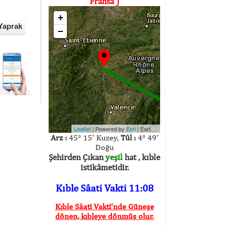
Fransa )
+
Yaprak
−
Leaflet
| Powered by
Esri
|
Earthstar Geographics
Arz :
45° 15' Kuzey,
Tûl :
4° 49'
Doğu
Şehirden Çıkan
yeşil
hat , kıble
istikâmetidir.
Kıble Sâati Vakti 11:08
Kıble Sâati Vakti'nde Güneşe
dönen, kıbleye dönmüş olur.