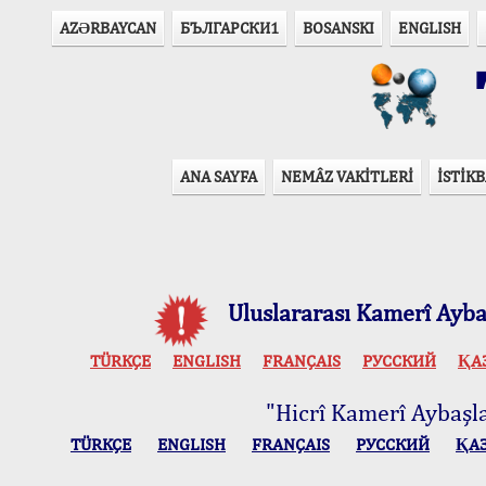
AZӘRBAYCAN
БЪЛГАРСКИ1
BOSANSKI
ENGLISH
T
ANA SAYFA
NEMÂZ VAKİTLERİ
İSTİKB
Uluslararası Kamerî Aybaş
TÜRKÇE
ENGLISH
FRANÇAIS
РУССКИЙ
ҚА
"Hicrî Kamerî Aybaşlar
TÜRKÇE
ENGLISH
FRANÇAIS
РУССКИЙ
ҚА