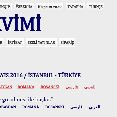
SHQIP
ЎЗБЕКЧА
Кыргыз тили
ТАТАРЧА
TÜRKÇE
VİMİ
R
İRTİBAT
SESLİ YAYINLAR
SİPARİŞ
 MAYIS 2016 / İSTANBUL - TÜRKİYE
AYCAN
ROMÂNĂ
BOSANSKI
فارسی
العربي
 görülmesi ile başlar."
RBAYCAN
ROMÂNĂ
BOSANSKI
فارسی
العربي