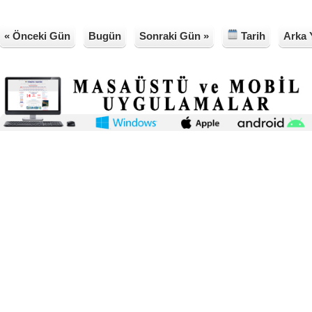
« Önceki Gün
Bugün
Sonraki Gün »
Tarih
Arka 