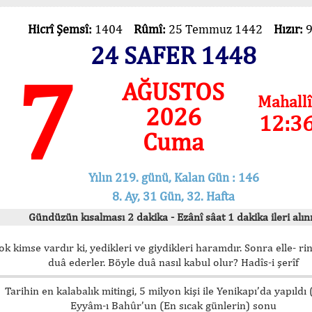
Hicrî Şemsî:
1404
Rûmî:
25 Temmuz 1442
Hızır:
24 SAFER 1448
7
AĞUSTOS
Mahallî
2026
12:3
Cuma
Yılın 219. günü, Kalan Gün : 146
8. Ay, 31 Gün, 32. Hafta
Gündüzün kısalması 2 dakika - Ezânî sâat 1 dakika ileri alını
ok kimse vardır ki, yedikleri ve giydikleri haramdır. Sonra elle- rin
duâ ederler. Böyle duâ nasıl kabul olur? Hadîs-i şerîf
Tarihin en kalabalık mitingi, 5 milyon kişi ile Yenikapı’da yapıldı
Eyyâm-ı Bahûr’un (En sıcak günlerin) sonu