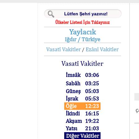
Ülkeler Listesi İçin Tıklayınız
Yaylacık
Iğdır / Türkiye
Vasatî Vakitler
Ezânî Vakitler
/
Vasatî Vakitler
İmsâk
03:06
Sabâh
03:25
Güneş
05:03
İşrak
05:53
Öğle
12:23
Ç
İkindi
16:15
Akşam
19:22
Yatsı
21:03
Diğer Vakitler