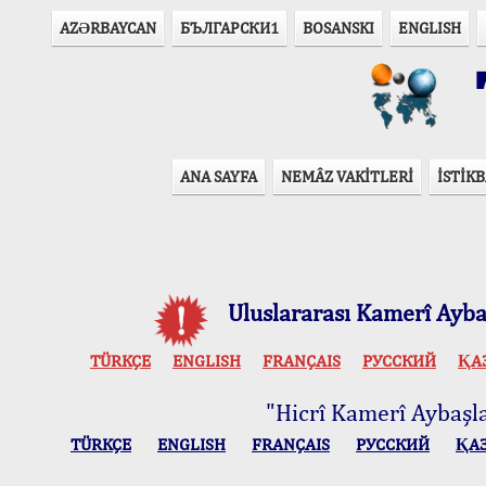
AZӘRBAYCAN
БЪЛГАРСКИ1
BOSANSKI
ENGLISH
T
ANA SAYFA
NEMÂZ VAKİTLERİ
İSTİKB
Uluslararası Kamerî Aybaş
TÜRKÇE
ENGLISH
FRANÇAIS
РУССКИЙ
ҚА
"Hicrî Kamerî Aybaşlar
TÜRKÇE
ENGLISH
FRANÇAIS
РУССКИЙ
ҚА