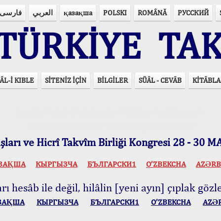
فارسی
العربي
қазақша
POLSKI
ROMÂNĂ
РУССКИЙ
ÜRKİYE TAK
ÂL-İ KIBLE
SİTENİZ İÇİN
BİLGİLER
SÜÂL - CEVÂB
KİTÂBLA
15 Lisânda Namaz Vakitleri
İmsâk Vakti Hakkında Mühim Açıklama !..
Vakitlerimiz Son Teknoloji Hesâbıdır
ları ve Hicrî Takvîm Birliği Kongresi 28 - 30
ЗАҚША
КЫPГЫЗЧA
БЪЛГАРСКИ1
O’ZBEKCHA
AZӘRB
ı hesâb ile değil, hilâlin [yeni ayın] çıplak gözle
ЗАҚША
КЫPГЫЗЧA
БЪЛГАРСКИ1
O’ZBEKCHA
AZӘ