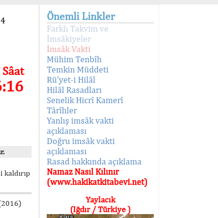
Önemli Linkler
94
Farklı Takvim ve
İmsâkiyeler
İmsâk Vakti
Mühim Tenbîh
 Sâat
Temkin Müddeti
Rü'yet-i Hilâl
6:16
Hilâl Rasadları
Senelik Hicrî Kamerî
Târîhler
Yanlış imsâk vakti
açıklaması
Doğru imsâk vakti
açıklaması
r.
Rasad hakkında açıklama
Namaz Nasıl Kılınır
i kaldırıp
(www.hakikatkitabevi.net)
Yaylacık
 (2016)
(Iğdır / Türkiye )