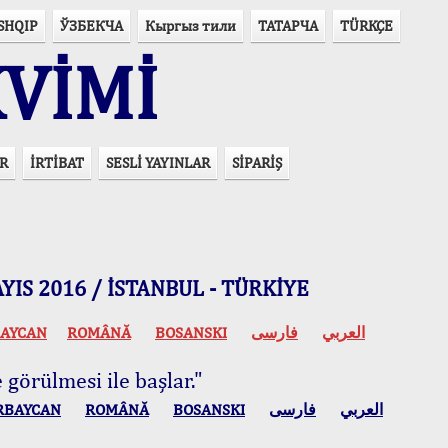
SHQIP
ЎЗБЕКЧА
Кыргыз тили
ТАТАРЧА
TÜRKÇE
VİMİ
R
İRTİBAT
SESLİ YAYINLAR
SİPARİŞ
 MAYIS 2016 / İSTANBUL - TÜRKİYE
AYCAN
ROMÂNĂ
BOSANSKI
فارسی
العربي
 görülmesi ile başlar."
RBAYCAN
ROMÂNĂ
BOSANSKI
فارسی
العربي