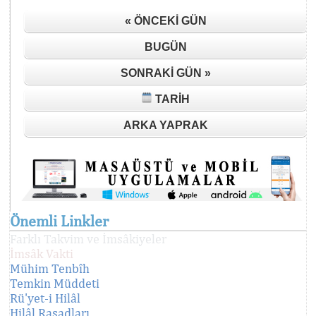
« ÖNCEKI GÜN
BUGÜN
SONRAKI GÜN »
TARIH
ARKA YAPRAK
Önemli Linkler
Farklı Takvim ve İmsâkiyeler
İmsâk Vakti
Mühim Tenbîh
Temkin Müddeti
Rü'yet-i Hilâl
Hilâl Rasadları