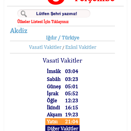
Ülkeler Listesi İçin Tıklayınız
Akdiz
Iğdır / Türkiye
Vasatî Vakitler
Ezânî Vakitler
/
Vasatî Vakitler
İmsâk
03:04
Sabâh
03:23
Güneş
05:01
İşrak
05:52
Öğle
12:23
İkindi
16:15
Akşam
19:23
Yatsı
21:04
Diğer Vakitler