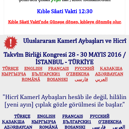
Kıble Sâati Vakti 12:30
Kıble Sâati Vakti'nde Güneşe dönen, kıbleye dönmüş olur.
Uluslararası Kamerî Aybaşları ve Hicrî
Takvîm Birliği Kongresi 28 - 30 MAYIS 2016 /
İSTANBUL - TÜRKİYE
TÜRKÇE
ENGLISH
FRANÇAIS
РУССКИЙ
ҚАЗАҚША
КЫPГЫЗЧA
БЪЛГАРСКИ1
O’ZBEKCHA
AZӘRBAYCAN
ROMÂNĂ
BOSANSKI
فارسی
العربي
"Hicrî Kamerî Aybaşları hesâb ile değil, hilâlin
[yeni ayın] çıplak gözle görülmesi ile başlar."
TÜRKÇE
ENGLISH
FRANÇAIS
РУССКИЙ
ҚАЗАҚША
КЫPГЫЗЧA
БЪЛГАРСКИ1
O’ZBEKCHA
AZӘRBAYCAN
ROMÂNĂ
BOSANSKI
فارسی
العربي