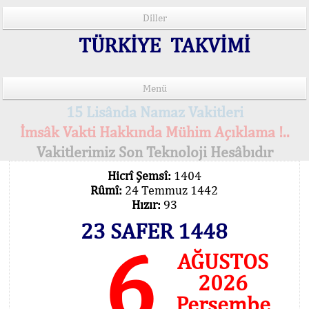
Diller
TÜRKİYE TAKVİMİ
Menü
15 Lisânda Namaz Vakitleri
İmsâk Vakti Hakkında Mühim Açıklama !..
Vakitlerimiz Son Teknoloji Hesâbıdır
Hicrî Şemsî:
1404
Rûmî:
24 Temmuz 1442
Hızır:
93
23 SAFER 1448
6
AĞUSTOS
2026
Perşembe