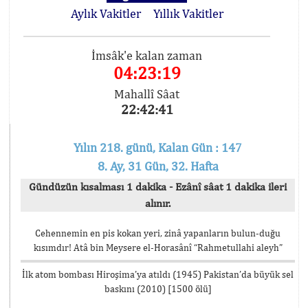
Aylık Vakitler
Yıllık Vakitler
İmsâk'e kalan zaman
04:23:19
Mahallî Sâat
22:42:41
Yılın 218. günü, Kalan Gün : 147
8. Ay, 31 Gün, 32. Hafta
Gündüzün kısalması 1 dakika - Ezânî sâat 1 dakika ileri
alınır.
Cehennemin en pis kokan yeri, zinâ yapanların bulun-duğu
kısımdır! Atâ bin Meysere el-Horasânî “Rahmetullahi aleyh”
İlk atom bombası Hiroşima’ya atıldı (1945) Pakistan’da büyük sel
baskını (2010) [1500 ölü]