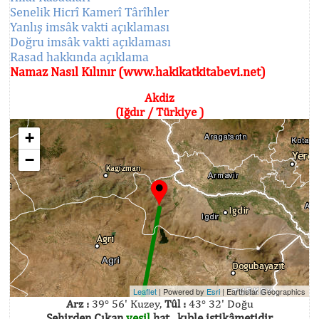
Senelik Hicrî Kamerî Târîhler
Yanlış imsâk vakti açıklaması
Doğru imsâk vakti açıklaması
Rasad hakkında açıklama
Namaz Nasıl Kılınır (www.hakikatkitabevi.net)
Akdiz
(Iğdır / Türkiye )
+
−
Leaflet
| Powered by
Esri
|
Earthstar Geographics
Arz :
39° 56' Kuzey,
Tûl :
43° 32' Doğu
Şehirden Çıkan
yeşil
hat , kıble istikâmetidir.