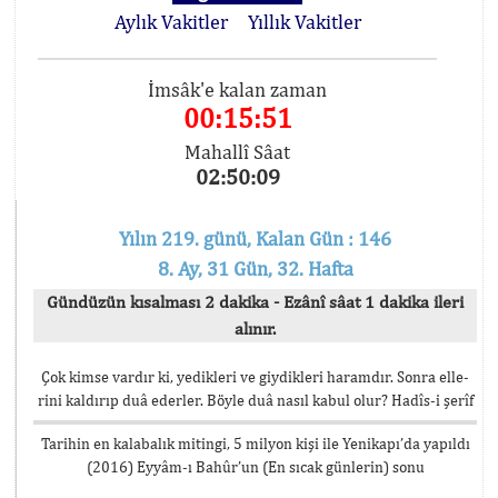
Aylık Vakitler
Yıllık Vakitler
İmsâk'e kalan zaman
00:15:51
Mahallî Sâat
02:50:09
Yılın 219. günü, Kalan Gün : 146
8. Ay, 31 Gün, 32. Hafta
Gündüzün kısalması 2 dakika - Ezânî sâat 1 dakika ileri
alınır.
Çok kimse vardır ki, yedikleri ve giydikleri haramdır. Sonra elle-
rini kaldırıp duâ ederler. Böyle duâ nasıl kabul olur? Hadîs-i şerîf
Tarihin en kalabalık mitingi, 5 milyon kişi ile Yenikapı’da yapıldı
(2016) Eyyâm-ı Bahûr’un (En sıcak günlerin) sonu