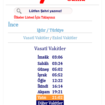
Ülkeler Listesi İçin Tıklayınız
İnce
Iğdır / Türkiye
Vasatî Vakitler
Ezânî Vakitler
/
Vasatî Vakitler
İmsâk
03:06
Sabâh
03:24
Güneş
05:02
İşrak
05:52
Öğle
12:22
İkindi
16:14
Akşam
19:21
Yatsı
21:02
Diğer Vakitler