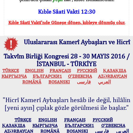
Kıble Sâati Vakti 12:30
Kıble Sâati Vakti'nde Güneşe dönen, kıbleye dönmüş olur.
Uluslararası Kamerî Aybaşları ve Hicrî
Takvîm Birliği Kongresi 28 - 30 MAYIS 2016 /
İSTANBUL - TÜRKİYE
TÜRKÇE
ENGLISH
FRANÇAIS
РУССКИЙ
ҚАЗАҚША
КЫPГЫЗЧA
БЪЛГАРСКИ1
O’ZBEKCHA
AZӘRBAYCAN
ROMÂNĂ
BOSANSKI
فارسی
العربي
"Hicrî Kamerî Aybaşları hesâb ile değil, hilâlin
[yeni ayın] çıplak gözle görülmesi ile başlar."
TÜRKÇE
ENGLISH
FRANÇAIS
РУССКИЙ
ҚАЗАҚША
КЫPГЫЗЧA
БЪЛГАРСКИ1
O’ZBEKCHA
AZӘRBAYCAN
ROMÂNĂ
BOSANSKI
فارسی
العربي