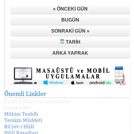
« ÖNCEKI GÜN
BUGÜN
SONRAKI GÜN »
TARIH
ARKA YAPRAK
Önemli Linkler
Farklı Takvim ve İmsâkiyeler
İmsâk Vakti
Mühim Tenbîh
Temkin Müddeti
Rü'yet-i Hilâl
Hilâl Rasadları