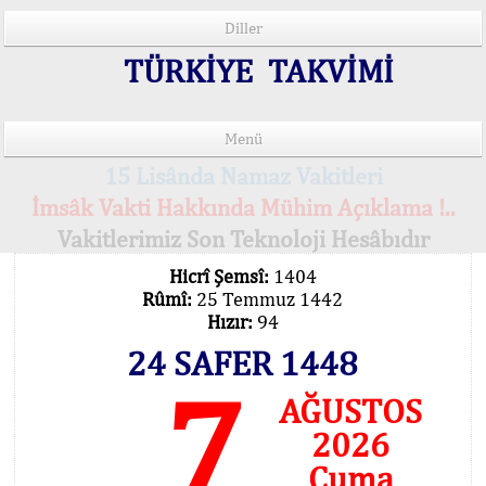
Diller
TÜRKİYE TAKVİMİ
Menü
15 Lisânda Namaz Vakitleri
İmsâk Vakti Hakkında Mühim Açıklama !..
Vakitlerimiz Son Teknoloji Hesâbıdır
Hicrî Şemsî:
1404
Rûmî:
25 Temmuz 1442
Hızır:
94
24 SAFER 1448
7
AĞUSTOS
2026
Cuma