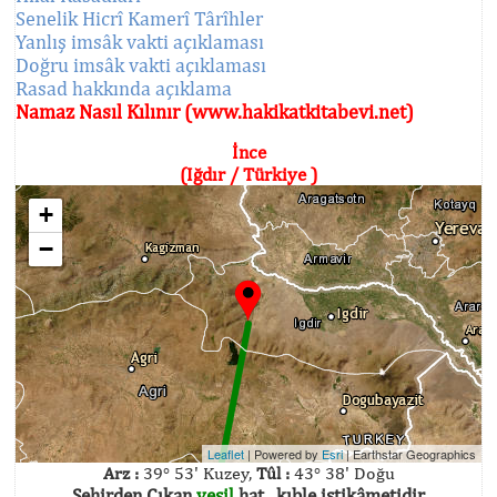
Senelik Hicrî Kamerî Târîhler
Yanlış imsâk vakti açıklaması
Doğru imsâk vakti açıklaması
Rasad hakkında açıklama
Namaz Nasıl Kılınır (www.hakikatkitabevi.net)
İnce
(Iğdır / Türkiye )
+
−
Leaflet
| Powered by
Esri
|
Earthstar Geographics
Arz :
39° 53' Kuzey,
Tûl :
43° 38' Doğu
Şehirden Çıkan
yeşil
hat , kıble istikâmetidir.