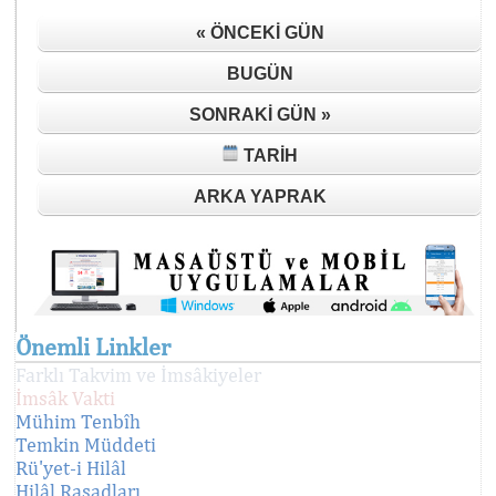
« ÖNCEKI GÜN
BUGÜN
SONRAKI GÜN »
TARIH
ARKA YAPRAK
Önemli Linkler
Farklı Takvim ve İmsâkiyeler
İmsâk Vakti
Mühim Tenbîh
Temkin Müddeti
Rü'yet-i Hilâl
Hilâl Rasadları