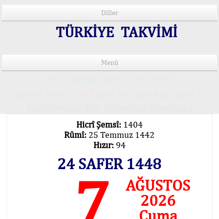
Diller
TÜRKİYE TAKVİMİ
Menü
15 Lisânda Namaz Vakitleri
İmsâk Vakti Hakkında Mühim Açıklama !..
Vakitlerimiz Son Teknoloji Hesâbıdır
Hicrî Şemsî:
1404
Rûmî:
25 Temmuz 1442
Hızır:
94
24 SAFER 1448
7
AĞUSTOS
2026
Cuma