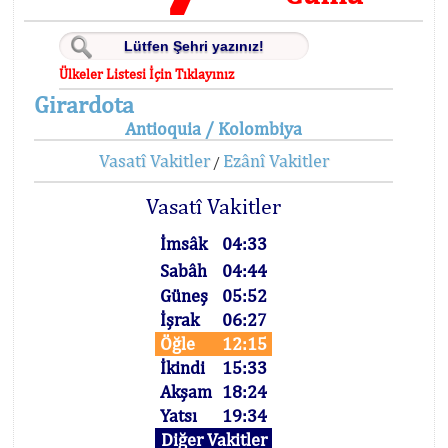
Ülkeler Listesi İçin Tıklayınız
Girardota
Antioquia / Kolombiya
Vasatî Vakitler
Ezânî Vakitler
/
Vasatî Vakitler
İmsâk
04:33
Sabâh
04:44
Güneş
05:52
İşrak
06:27
Öğle
12:15
İkindi
15:33
Akşam
18:24
Yatsı
19:34
Diğer Vakitler