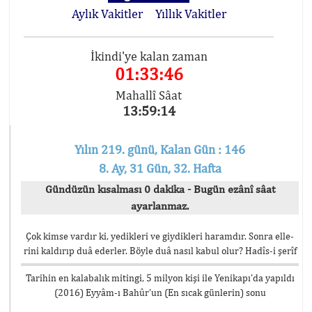
Aylık Vakitler
Yıllık Vakitler
İkindi'ye kalan zaman
01:33:46
Mahallî Sâat
13:59:14
Yılın 219. günü, Kalan Gün : 146
8. Ay, 31 Gün, 32. Hafta
Gündüzün kısalması 0 dakika - Bugün ezânî sâat
ayarlanmaz.
Çok kimse vardır ki, yedikleri ve giydikleri haramdır. Sonra elle-
rini kaldırıp duâ ederler. Böyle duâ nasıl kabul olur? Hadîs-i şerîf
Tarihin en kalabalık mitingi, 5 milyon kişi ile Yenikapı’da yapıldı
(2016) Eyyâm-ı Bahûr’un (En sıcak günlerin) sonu