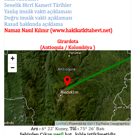
Senelik Hicrî Kamerî Târîhler
Yanlış imsâk vakti açıklaması
Doğru imsâk vakti açıklaması
Rasad hakkında açıklama
Namaz Nasıl Kılınır (www.hakikatkitabevi.net)
Girardota
(Antioquia / Kolombiya )
+
−
Leaflet
| Powered by
Esri
|
Earthstar Geographics
Arz :
6° 22' Kuzey,
Tûl :
75° 26' Batı
Şehirden Çıkan
yeşil
hat , kıble istikâmetidir.