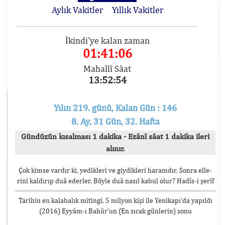
Aylık Vakitler
Yıllık Vakitler
İkindi'ye kalan zaman
01:41:06
Mahallî Sâat
13:52:54
Yılın 219. günü, Kalan Gün : 146
8. Ay, 31 Gün, 32. Hafta
Gündüzün kısalması 1 dakika - Ezânî sâat 1 dakika ileri
alınır.
Çok kimse vardır ki, yedikleri ve giydikleri haramdır. Sonra elle-
rini kaldırıp duâ ederler. Böyle duâ nasıl kabul olur? Hadîs-i şerîf
Tarihin en kalabalık mitingi, 5 milyon kişi ile Yenikapı’da yapıldı
(2016) Eyyâm-ı Bahûr’un (En sıcak günlerin) sonu