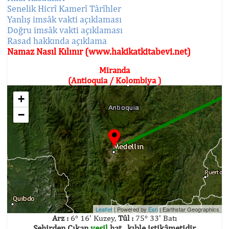
Senelik Hicrî Kamerî Târîhler
Yanlış imsâk vakti açıklaması
Doğru imsâk vakti açıklaması
Rasad hakkında açıklama
Namaz Nasıl Kılınır (www.hakikatkitabevi.net)
Miranda
(Antioquia / Kolombiya )
+
−
Leaflet
| Powered by
Esri
|
Earthstar Geographics
Arz :
6° 16' Kuzey,
Tûl :
75° 33' Batı
Şehirden Çıkan
yeşil
hat , kıble istikâmetidir.