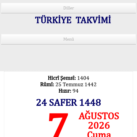
Diller
TÜRKİYE TAKVİMİ
Menü
15 Lisânda Namaz Vakitleri
İmsâk Vakti Hakkında Mühim Açıklama !..
Vakitlerimiz Son Teknoloji Hesâbıdır
Hicrî Şemsî:
1404
Rûmî:
25 Temmuz 1442
Hızır:
94
24 SAFER 1448
7
AĞUSTOS
2026
Cuma