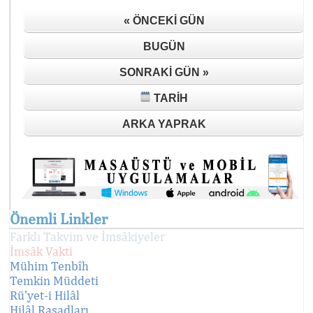
« ÖNCEKI GÜN
BUGÜN
SONRAKI GÜN »
TARIH
ARKA YAPRAK
Önemli Linkler
Farklı Takvim ve İmsâkiyeler
İmsâk Vakti
Mühim Tenbîh
Temkin Müddeti
Rü'yet-i Hilâl
Hilâl Rasadları