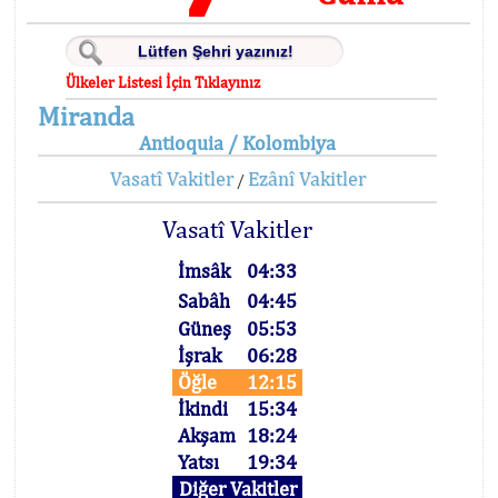
Ülkeler Listesi İçin Tıklayınız
Miranda
Antioquia / Kolombiya
Vasatî Vakitler
Ezânî Vakitler
/
Vasatî Vakitler
İmsâk
04:33
Sabâh
04:45
Güneş
05:53
İşrak
06:28
Öğle
12:15
İkindi
15:34
Akşam
18:24
Yatsı
19:34
Diğer Vakitler