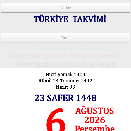
Diller
TÜRKİYE TAKVİMİ
Menü
15 Lisânda Namaz Vakitleri
İmsâk Vakti Hakkında Mühim Açıklama !..
Vakitlerimiz Son Teknoloji Hesâbıdır
Hicrî Şemsî:
1404
Rûmî:
24 Temmuz 1442
Hızır:
93
23 SAFER 1448
6
AĞUSTOS
2026
Perşembe