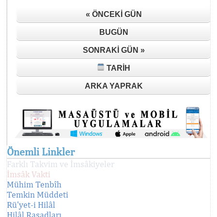
« ÖNCEKI GÜN
BUGÜN
SONRAKI GÜN »
TARIH
ARKA YAPRAK
Önemli Linkler
Farklı Takvim ve İmsâkiyeler
İmsâk Vakti
Mühim Tenbîh
Temkin Müddeti
Rü'yet-i Hilâl
Hilâl Rasadları