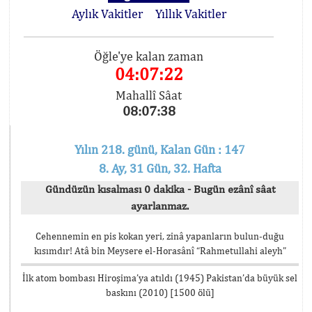
Aylık Vakitler
Yıllık Vakitler
Öğle'ye kalan zaman
04:07:22
Mahallî Sâat
08:07:38
Yılın 218. günü, Kalan Gün : 147
8. Ay, 31 Gün, 32. Hafta
Gündüzün kısalması 0 dakika - Bugün ezânî sâat
ayarlanmaz.
Cehennemin en pis kokan yeri, zinâ yapanların bulun-duğu
kısımdır! Atâ bin Meysere el-Horasânî “Rahmetullahi aleyh”
İlk atom bombası Hiroşima’ya atıldı (1945) Pakistan’da büyük sel
baskını (2010) [1500 ölü]