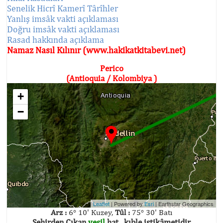
Senelik Hicrî Kamerî Târîhler
Yanlış imsâk vakti açıklaması
Doğru imsâk vakti açıklaması
Rasad hakkında açıklama
Namaz Nasıl Kılınır (www.hakikatkitabevi.net)
Perico
(Antioquia / Kolombiya )
+
−
Leaflet
| Powered by
Esri
|
Earthstar Geographics
Arz :
6° 10' Kuzey,
Tûl :
75° 30' Batı
Şehirden Çıkan
yeşil
hat , kıble istikâmetidir.