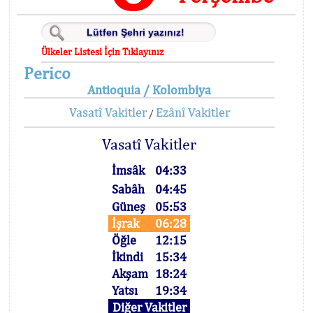
Ülkeler Listesi İçin Tıklayınız
Perico
Antioquia / Kolombiya
Vasatî Vakitler
Ezânî Vakitler
/
Vasatî Vakitler
İmsâk
04:33
Sabâh
04:45
Güneş
05:53
İşrak
06:28
Öğle
12:15
İkindi
15:34
Akşam
18:24
Yatsı
19:34
Diğer Vakitler