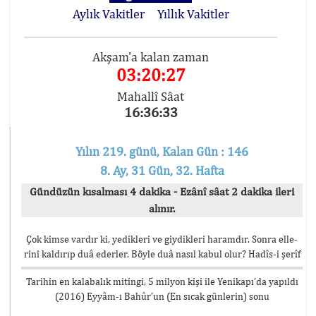
Aylık Vakitler
Yıllık Vakitler
Akşam'a kalan zaman
03:20:27
Mahallî Sâat
16:36:33
Yılın 219. günü, Kalan Gün : 146
8. Ay, 31 Gün, 32. Hafta
Gündüzün kısalması 4 dakika - Ezânî sâat 2 dakika ileri
alınır.
Çok kimse vardır ki, yedikleri ve giydikleri haramdır. Sonra elle-
rini kaldırıp duâ ederler. Böyle duâ nasıl kabul olur? Hadîs-i şerîf
Tarihin en kalabalık mitingi, 5 milyon kişi ile Yenikapı’da yapıldı
(2016) Eyyâm-ı Bahûr’un (En sıcak günlerin) sonu