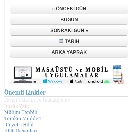
« ÖNCEKI GÜN
BUGÜN
SONRAKI GÜN »
TARIH
ARKA YAPRAK
Önemli Linkler
Farklı Takvim ve İmsâkiyeler
İmsâk Vakti
Mühim Tenbîh
Temkin Müddeti
Rü'yet-i Hilâl
Hilâl Rasadları