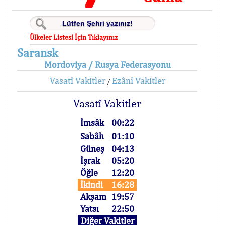
Ülkeler Listesi İçin Tıklayınız
Saransk
Mordoviya / Rusya Federasyonu
Vasatî Vakitler
Ezânî Vakitler
/
Vasatî Vakitler
İmsâk
00:22
Sabâh
01:10
Güneş
04:13
İşrak
05:20
Öğle
12:20
İkindi
16:28
Akşam
19:57
Yatsı
22:50
Diğer Vakitler