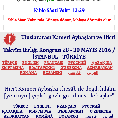
Kıble Sâati Vakti 12:29
Kıble Sâati Vakti'nde Güneşe dönen, kıbleye dönmüş olur.
Uluslararası Kamerî Aybaşları ve Hicrî
Takvîm Birliği Kongresi 28 - 30 MAYIS 2016 /
İSTANBUL - TÜRKİYE
TÜRKÇE
ENGLISH
FRANÇAIS
РУССКИЙ
ҚАЗАҚША
КЫPГЫЗЧA
БЪЛГАРСКИ1
O’ZBEKCHA
AZӘRBAYCAN
ROMÂNĂ
BOSANSKI
فارسی
العربي
"Hicrî Kamerî Aybaşları hesâb ile değil, hilâlin
[yeni ayın] çıplak gözle görülmesi ile başlar."
TÜRKÇE
ENGLISH
FRANÇAIS
РУССКИЙ
ҚАЗАҚША
КЫPГЫЗЧA
БЪЛГАРСКИ1
O’ZBEKCHA
AZӘRBAYCAN
ROMÂNĂ
BOSANSKI
فارسی
العربي