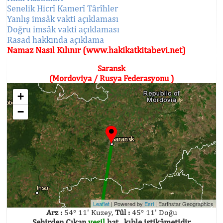
Senelik Hicrî Kamerî Târîhler
Yanlış imsâk vakti açıklaması
Doğru imsâk vakti açıklaması
Rasad hakkında açıklama
Namaz Nasıl Kılınır (www.hakikatkitabevi.net)
Saransk
(Mordoviya / Rusya Federasyonu )
+
−
Leaflet
| Powered by
Esri
|
Earthstar Geographics
Arz :
54° 11' Kuzey,
Tûl :
45° 11' Doğu
Şehirden Çıkan
yeşil
hat , kıble istikâmetidir.