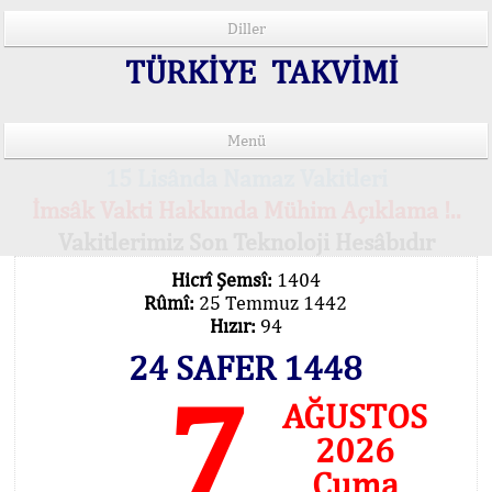
Diller
TÜRKİYE TAKVİMİ
Menü
15 Lisânda Namaz Vakitleri
İmsâk Vakti Hakkında Mühim Açıklama !..
Vakitlerimiz Son Teknoloji Hesâbıdır
Hicrî Şemsî:
1404
Rûmî:
25 Temmuz 1442
Hızır:
94
24 SAFER 1448
7
AĞUSTOS
2026
Cuma