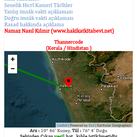
Senelik Hicrî Kamerî Târîhler
Yanlış imsâk vakti açıklaması
Doğru imsâk vakti açıklaması
Rasad hakkında açıklama
Namaz Nasıl Kılınır (www.hakikatkitabevi.net)
Thannercode
(Kerala / Hindistan )
+
−
Leaflet
| Powered by
Esri
|
Earthstar Geographics
Arz :
10° 46' Kuzey,
Tûl :
76° 4' Doğu
Şehirden Çıkan
yeşil
hat , kıble istikâmetidir.