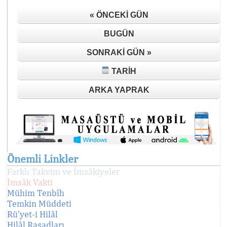
« ÖNCEKI GÜN
BUGÜN
SONRAKI GÜN »
TARIH
ARKA YAPRAK
Önemli Linkler
Farklı Takvim ve İmsâkiyeler
İmsâk Vakti
Mühim Tenbîh
Temkin Müddeti
Rü'yet-i Hilâl
Hilâl Rasadları