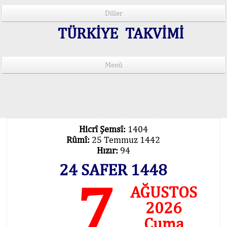
Diller
TÜRKİYE TAKVİMİ
Menü
15 Lisânda Namaz Vakitleri
İmsâk Vakti Hakkında Mühim Açıklama !..
Vakitlerimiz Son Teknoloji Hesâbıdır
Hicrî Şemsî:
1404
Rûmî:
25 Temmuz 1442
Hızır:
94
24 SAFER 1448
7
AĞUSTOS
2026
Cuma