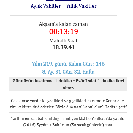
Aylık Vakitler
Yıllık Vakitler
Akşam'a kalan zaman
00:13:19
Mahallî Sâat
18:39:41
Yılın 219. günü, Kalan Gün : 146
8. Ay, 31 Gün, 32. Hafta
Gündüzün kısalması 1 dakika - Ezânî sâat 1 dakika ileri
alınır.
Çok kimse vardır ki, yedikleri ve giydikleri haramdır. Sonra elle-
rini kaldırıp duâ ederler. Böyle duâ nasıl kabul olur? Hadîs-i şerîf
Tarihin en kalabalık mitingi, 5 milyon kişi ile Yenikapı’da yapıldı
(2016) Eyyâm-ı Bahûr’un (En sıcak günlerin) sonu