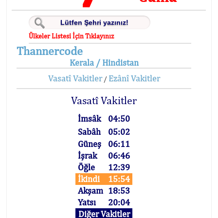
Ülkeler Listesi İçin Tıklayınız
Thannercode
Kerala / Hindistan
Vasatî Vakitler
Ezânî Vakitler
/
Vasatî Vakitler
İmsâk
04:50
Sabâh
05:02
Güneş
06:11
İşrak
06:46
Öğle
12:39
İkindi
15:54
Akşam
18:53
Yatsı
20:04
Diğer Vakitler