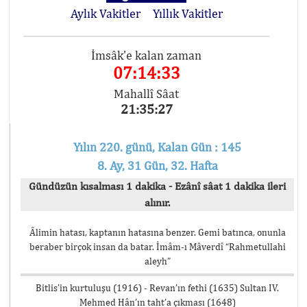
Aylık Vakitler
Yıllık Vakitler
İmsâk'e kalan zaman
07:14:33
Mahallî Sâat
21:35:27
Yılın 220. günü, Kalan Gün : 145
8. Ay, 31 Gün, 32. Hafta
Gündüzün kısalması 1 dakika - Ezânî sâat 1 dakika ileri
alınır.
Âlimin hatası, kaptanın hatasına benzer. Gemi batınca, onunla
beraber birçok insan da batar. İmâm-ı Mâverdî “Rahmetullahi
aleyh”
Bitlis’in kurtuluşu (1916) - Revan’ın fethi (1635) Sultan IV.
Mehmed Hân’ın taht’a çıkması (1648)