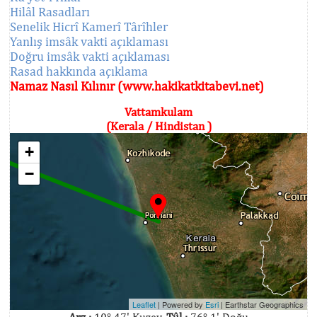
Hilâl Rasadları
Senelik Hicrî Kamerî Târîhler
Yanlış imsâk vakti açıklaması
Doğru imsâk vakti açıklaması
Rasad hakkında açıklama
Namaz Nasıl Kılınır (www.hakikatkitabevi.net)
Vattamkulam
(Kerala / Hindistan )
+
−
Leaflet
| Powered by
Esri
|
Earthstar Geographics
Arz :
10° 47' Kuzey,
Tûl :
76° 1' Doğu