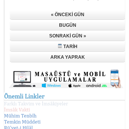
« ÖNCEKI GÜN
BUGÜN
SONRAKI GÜN »
TARIH
ARKA YAPRAK
Önemli Linkler
Farklı Takvim ve İmsâkiyeler
İmsâk Vakti
Mühim Tenbîh
Temkin Müddeti
Rü'yet-i Hilâl