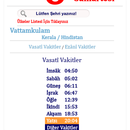
Ülkeler Listesi İçin Tıklayınız
Vattamkulam
Kerala / Hindistan
Vasatî Vakitler
Ezânî Vakitler
/
Vasatî Vakitler
İmsâk
04:50
Sabâh
05:02
Güneş
06:11
İşrak
06:47
Öğle
12:39
İkindi
15:53
Akşam
18:53
Yatsı
20:04
Diğer Vakitler