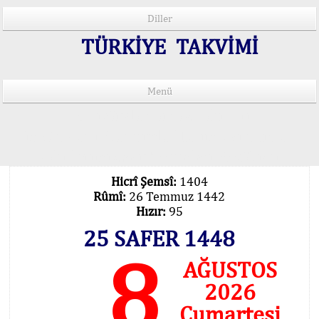
Diller
TÜRKİYE TAKVİMİ
Menü
15 Lisânda Namaz Vakitleri
İmsâk Vakti Hakkında Mühim Açıklama !..
Vakitlerimiz Son Teknoloji Hesâbıdır
Hicrî Şemsî:
1404
Rûmî:
26 Temmuz 1442
Hızır:
95
25 SAFER 1448
8
AĞUSTOS
2026
Cumartesi