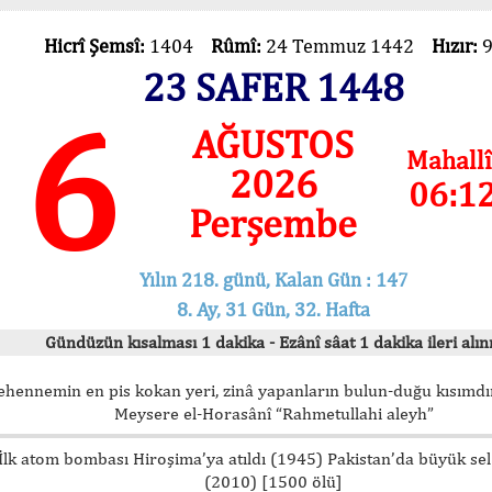
Hicrî Şemsî:
1404
Rûmî:
24 Temmuz 1442
Hızır:
23 SAFER 1448
6
AĞUSTOS
Mahallî
2026
06:1
Perşembe
Yılın 218. günü, Kalan Gün : 147
8. Ay, 31 Gün, 32. Hafta
Gündüzün kısalması 1 dakika - Ezânî sâat 1 dakika ileri alını
ehennemin en pis kokan yeri, zinâ yapanların bulun-duğu kısımdır
Meysere el-Horasânî “Rahmetullahi aleyh”
İlk atom bombası Hiroşima’ya atıldı (1945) Pakistan’da büyük sel
(2010) [1500 ölü]