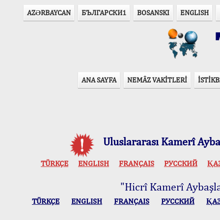
AZӘRBAYCAN
БЪЛГАРСКИ1
BOSANSKI
ENGLISH
T
ANA SAYFA
NEMÂZ VAKİTLERİ
İSTİKB
Uluslararası Kamerî Aybaş
TÜRKÇE
ENGLISH
FRANÇAIS
РУССКИЙ
ҚА
"Hicrî Kamerî Aybaşlar
TÜRKÇE
ENGLISH
FRANÇAIS
РУССКИЙ
ҚА