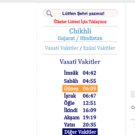
Ülkeler Listesi İçin Tıklayınız
Chikhli
Gujarat / Hindistan
Vasatî Vakitler
Ezânî Vakitler
/
Vasatî Vakitler
İmsâk
04:42
Sabâh
04:55
Güneş
06:09
İşrak
06:47
Öğle
12:51
C
İkindi
16:09
Akşam
19:19
Yatsı
20:35
Diğer Vakitler