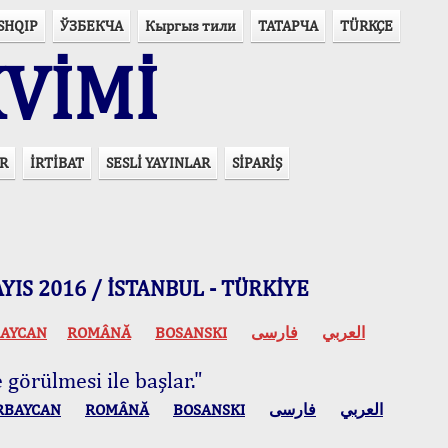
SHQIP
ЎЗБЕКЧА
Кыргыз тили
ТАТАРЧА
TÜRKÇE
VİMİ
R
İRTİBAT
SESLİ YAYINLAR
SİPARİŞ
 MAYIS 2016 / İSTANBUL - TÜRKİYE
AYCAN
ROMÂNĂ
BOSANSKI
فارسی
العربي
 görülmesi ile başlar."
RBAYCAN
ROMÂNĂ
BOSANSKI
فارسی
العربي