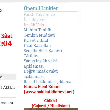
Önemli Linkler
93
Farklı Takvim ve
İmsâkiyeler
İmsâk Vakti
Mühim Tenbîh
 Sâat
Temkin Müddeti
Rü'yet-i Hilâl
2:04
Hilâl Rasadları
Senelik Hicrî Kamerî
Târîhler
Yanlış imsâk vakti
açıklaması
Doğru imsâk vakti
açıklaması
r.
Rasad hakkında açıklama
Namaz Nasıl Kılınır
! Atâ bin
(www.hakikatkitabevi.net)
Chikhli
 baskını
(Gujarat / Hindistan )