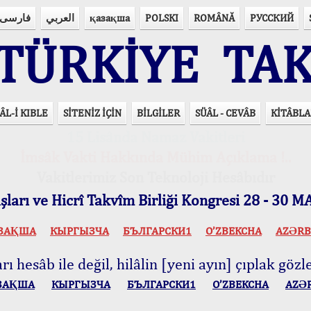
فارسی
العربي
қазақша
POLSKI
ROMÂNĂ
РУССКИЙ
ÜRKİYE TAK
ÂL-İ KIBLE
SİTENİZ İÇİN
BİLGİLER
SÜÂL - CEVÂB
KİTÂBLA
15 Lisânda Namaz Vakitleri
İmsâk Vakti Hakkında Mühim Açıklama !..
Vakitlerimiz Son Teknoloji Hesâbıdır
ları ve Hicrî Takvîm Birliği Kongresi 28 - 30
ЗАҚША
КЫPГЫЗЧA
БЪЛГАРСКИ1
O’ZBEKCHA
AZӘRB
ı hesâb ile değil, hilâlin [yeni ayın] çıplak gözle
ЗАҚША
КЫPГЫЗЧA
БЪЛГАРСКИ1
O’ZBEKCHA
AZӘ