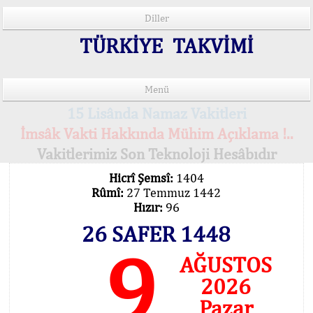
Diller
TÜRKİYE TAKVİMİ
Menü
15 Lisânda Namaz Vakitleri
İmsâk Vakti Hakkında Mühim Açıklama !..
Vakitlerimiz Son Teknoloji Hesâbıdır
Hicrî Şemsî:
1404
Rûmî:
27 Temmuz 1442
Hızır:
96
26 SAFER 1448
9
AĞUSTOS
2026
Pazar