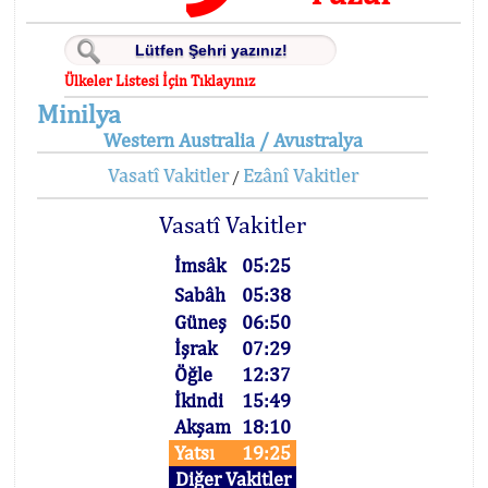
Ülkeler Listesi İçin Tıklayınız
Minilya
Western Australia / Avustralya
Vasatî Vakitler
Ezânî Vakitler
/
Vasatî Vakitler
İmsâk
05:25
Sabâh
05:38
Güneş
06:50
İşrak
07:29
Öğle
12:37
İkindi
15:49
Akşam
18:10
Yatsı
19:25
Diğer Vakitler