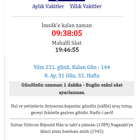
Aylık Vakitler
Yıllık Vakitler
İmsâk'e kalan zaman
09:38:05
Mahallî Sâat
19:46:55
Yılın 221. günü, Kalan Gün : 144
8. Ay, 31 Gün, 32. Hafta
Gündüzün uzaması 1 dakika - Bugün ezânî sâat
ayarlanmaz.
Dul ve yetimlerin ihtiyacına koşanlar, gündüz (nâfile) oruç tutup,
geceyi ibâdetle geçiren gibidir. Hadîs-i şerîf
Sultan Yıldırım Bâyezid Hân’ın taht’a çıkması (1389) Nagazaki’ye
ikinci atom bombası atıldı (1945)