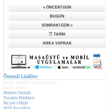
« ÖNCEKI GÜN
BUGÜN
SONRAKI GÜN »
TARIH
ARKA YAPRAK
Önemli Linkler
Farklı Takvim ve İmsâkiyeler
İmsâk Vakti
Mühim Tenbîh
Temkin Müddeti
Rü'yet-i Hilâl
Hilâl Rasadları