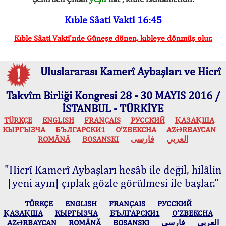
Kıble Sâati Vakti 16:45
Kıble Sâati Vakti'nde Güneşe dönen, kıbleye dönmüş olur.
Uluslararası Kamerî Aybaşları ve Hicrî
Takvîm Birliği Kongresi 28 - 30 MAYIS 2016 /
İSTANBUL - TÜRKİYE
TÜRKÇE
ENGLISH
FRANÇAIS
РУССКИЙ
ҚАЗАҚША
КЫPГЫЗЧA
БЪЛГАРСКИ1
O’ZBEKCHA
AZӘRBAYCAN
ROMÂNĂ
BOSANSKI
فارسی
العربي
"Hicrî Kamerî Aybaşları hesâb ile değil, hilâlin
[yeni ayın] çıplak gözle görülmesi ile başlar."
TÜRKÇE
ENGLISH
FRANÇAIS
РУССКИЙ
ҚАЗАҚША
КЫPГЫЗЧA
БЪЛГАРСКИ1
O’ZBEKCHA
AZӘRBAYCAN
ROMÂNĂ
BOSANSKI
فارسی
العربي