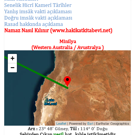
Senelik Hicrî Kamerî Târîhler
Yanlış imsâk vakti açıklaması
Doğru imsâk vakti açıklaması
Rasad hakkında açıklama
Namaz Nasıl Kılınır (www.hakikatkitabevi.net)
Minilya
(Western Australia / Avustralya )
+
−
Leaflet
| Powered by
Esri
|
Earthstar Geographics
Arz :
23° 48' Güney,
Tûl :
114° 0' Doğu
Şehirden Çıkan
yeşil
hat , kıble istikâmetidir.