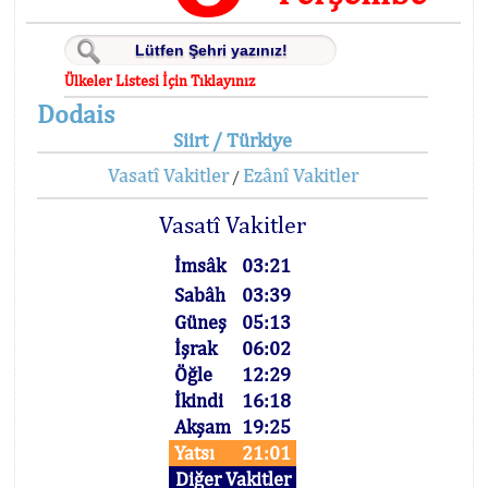
Ülkeler Listesi İçin Tıklayınız
Dodais
Siirt / Türkiye
Vasatî Vakitler
Ezânî Vakitler
/
Vasatî Vakitler
İmsâk
03:21
Sabâh
03:39
Güneş
05:13
İşrak
06:02
Öğle
12:29
İkindi
16:18
Akşam
19:25
Yatsı
21:01
Diğer Vakitler