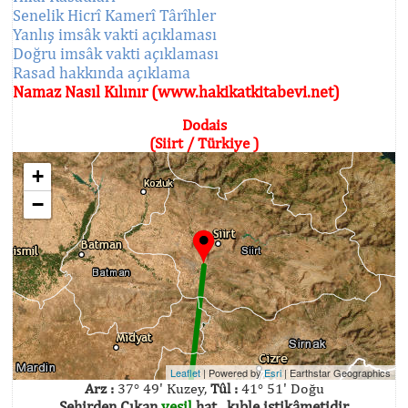
Senelik Hicrî Kamerî Târîhler
Yanlış imsâk vakti açıklaması
Doğru imsâk vakti açıklaması
Rasad hakkında açıklama
Namaz Nasıl Kılınır (www.hakikatkitabevi.net)
Dodais
(Siirt / Türkiye )
+
−
Leaflet
| Powered by
Esri
|
Earthstar Geographics
Arz :
37° 49' Kuzey,
Tûl :
41° 51' Doğu
Şehirden Çıkan
yeşil
hat , kıble istikâmetidir.