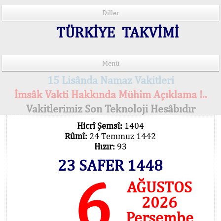
Diller
TÜRKİYE TAKVİMİ
Menü
15 Lisânda Namaz Vakitleri
İmsâk Vakti Hakkında Mühim Açıklama !..
Vakitlerimiz Son Teknoloji Hesâbıdır
Hicrî Şemsî:
1404
Rûmî:
24 Temmuz 1442
Hızır:
93
23 SAFER 1448
6
AĞUSTOS
2026
Perşembe