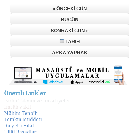
« ÖNCEKI GÜN
BUGÜN
SONRAKI GÜN »
TARIH
ARKA YAPRAK
Önemli Linkler
Farklı Takvim ve İmsâkiyeler
İmsâk Vakti
Mühim Tenbîh
Temkin Müddeti
Rü'yet-i Hilâl
Hilâl Rasadları