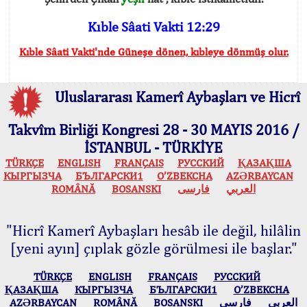
Kıble Sâati Vakti 12:29
Kıble Sâati Vakti'nde Güneşe dönen, kıbleye dönmüş olur.
Uluslararası Kamerî Aybaşları ve Hicrî
Takvîm Birliği Kongresi 28 - 30 MAYIS 2016 /
İSTANBUL - TÜRKİYE
TÜRKÇE
ENGLISH
FRANÇAIS
РУССКИЙ
ҚАЗАҚША
КЫPГЫЗЧA
БЪЛГАРСКИ1
O’ZBEKCHA
AZӘRBAYCAN
ROMÂNĂ
BOSANSKI
فارسی
العربي
"Hicrî Kamerî Aybaşları hesâb ile değil, hilâlin
[yeni ayın] çıplak gözle görülmesi ile başlar."
TÜRKÇE
ENGLISH
FRANÇAIS
РУССКИЙ
ҚАЗАҚША
КЫPГЫЗЧA
БЪЛГАРСКИ1
O’ZBEKCHA
AZӘRBAYCAN
ROMÂNĂ
BOSANSKI
فارسی
العربي