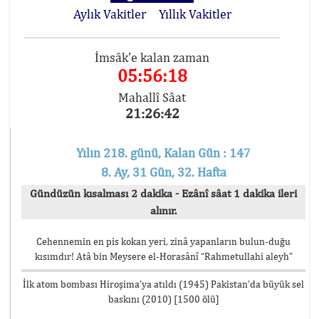
Aylık Vakitler
Yıllık Vakitler
İmsâk'e kalan zaman
05:56:17
Mahallî Sâat
21:26:43
Yılın 218. günü, Kalan Gün : 147
8. Ay, 31 Gün, 32. Hafta
Gündüzün kısalması 2 dakika - Ezânî sâat 1 dakika ileri
alınır.
Cehennemin en pis kokan yeri, zinâ yapanların bulun-duğu
kısımdır! Atâ bin Meysere el-Horasânî “Rahmetullahi aleyh”
İlk atom bombası Hiroşima’ya atıldı (1945) Pakistan’da büyük sel
baskını (2010) [1500 ölü]