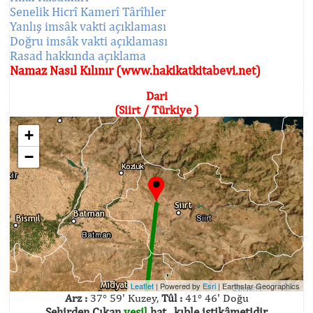
Senelik Hicrî Kamerî Târîhler
Yanlış imsâk vakti açıklaması
Doğru imsâk vakti açıklaması
Rasad hakkında açıklama
Namaz Nasıl Kılınır (www.hakikatkitabevi.net)
Dari
(Siirt / Türkiye )
+
−
Leaflet
| Powered by
Esri
|
Earthstar Geographics
Arz :
37° 59' Kuzey,
Tûl :
41° 46' Doğu
Şehirden Çıkan
yeşil
hat , kıble istikâmetidir.