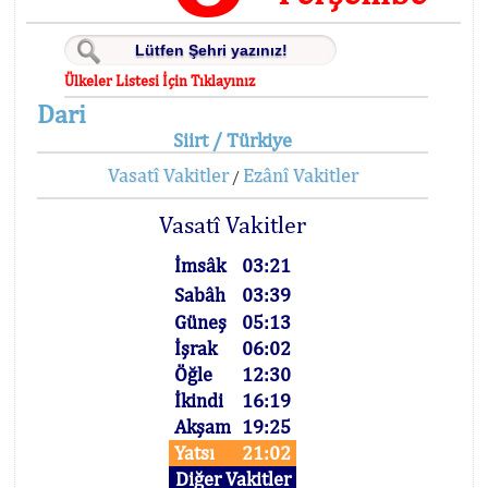
Ülkeler Listesi İçin Tıklayınız
Dari
Siirt / Türkiye
Vasatî Vakitler
Ezânî Vakitler
/
Vasatî Vakitler
İmsâk
03:21
Sabâh
03:39
Güneş
05:13
İşrak
06:02
Öğle
12:30
İkindi
16:19
Akşam
19:25
Yatsı
21:02
Diğer Vakitler