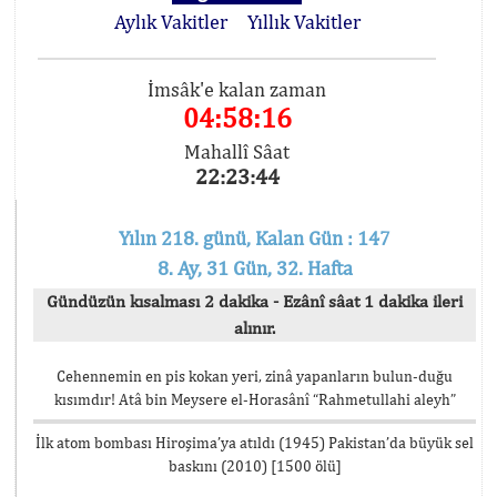
Aylık Vakitler
Yıllık Vakitler
İmsâk'e kalan zaman
04:58:15
Mahallî Sâat
22:23:45
Yılın 218. günü, Kalan Gün : 147
8. Ay, 31 Gün, 32. Hafta
Gündüzün kısalması 2 dakika - Ezânî sâat 1 dakika ileri
alınır.
Cehennemin en pis kokan yeri, zinâ yapanların bulun-duğu
kısımdır! Atâ bin Meysere el-Horasânî “Rahmetullahi aleyh”
İlk atom bombası Hiroşima’ya atıldı (1945) Pakistan’da büyük sel
baskını (2010) [1500 ölü]