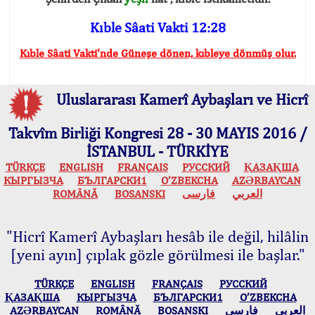
Kıble Sâati Vakti 12:28
Kıble Sâati Vakti'nde Güneşe dönen, kıbleye dönmüş olur.
Uluslararası Kamerî Aybaşları ve Hicrî
Takvîm Birliği Kongresi 28 - 30 MAYIS 2016 /
İSTANBUL - TÜRKİYE
TÜRKÇE
ENGLISH
FRANÇAIS
РУССКИЙ
ҚАЗАҚША
КЫPГЫЗЧA
БЪЛГАРСКИ1
O’ZBEKCHA
AZӘRBAYCAN
ROMÂNĂ
BOSANSKI
فارسی
العربي
"Hicrî Kamerî Aybaşları hesâb ile değil, hilâlin
[yeni ayın] çıplak gözle görülmesi ile başlar."
TÜRKÇE
ENGLISH
FRANÇAIS
РУССКИЙ
ҚАЗАҚША
КЫPГЫЗЧA
БЪЛГАРСКИ1
O’ZBEKCHA
AZӘRBAYCAN
ROMÂNĂ
BOSANSKI
فارسی
العربي