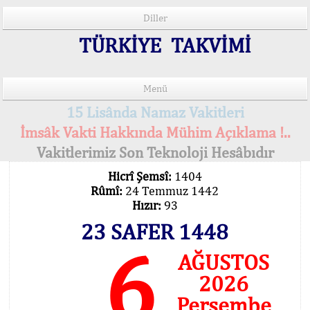
Diller
TÜRKİYE TAKVİMİ
Menü
15 Lisânda Namaz Vakitleri
İmsâk Vakti Hakkında Mühim Açıklama !..
Vakitlerimiz Son Teknoloji Hesâbıdır
Hicrî Şemsî:
1404
Rûmî:
24 Temmuz 1442
Hızır:
93
23 SAFER 1448
6
AĞUSTOS
2026
Perşembe