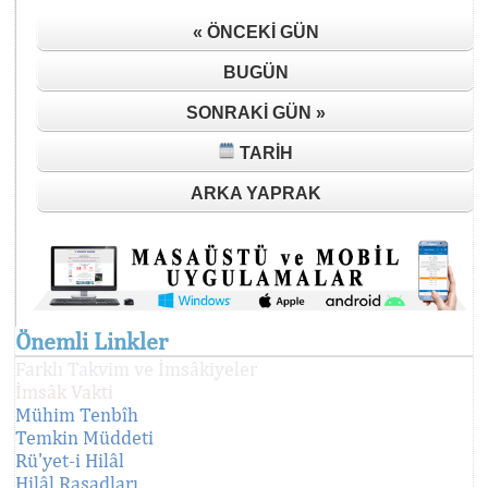
« ÖNCEKI GÜN
BUGÜN
SONRAKI GÜN »
TARIH
ARKA YAPRAK
Önemli Linkler
Farklı Takvim ve İmsâkiyeler
İmsâk Vakti
Mühim Tenbîh
Temkin Müddeti
Rü'yet-i Hilâl
Hilâl Rasadları