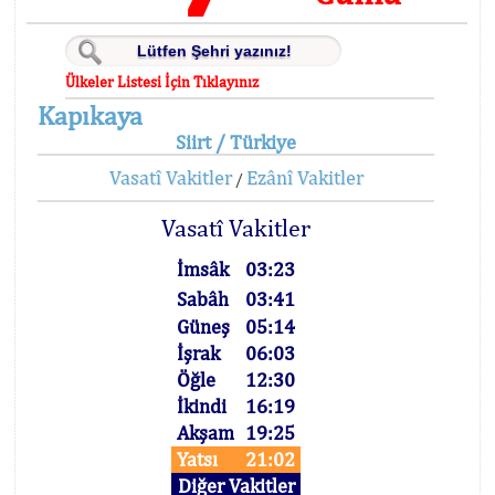
Ülkeler Listesi İçin Tıklayınız
Kapıkaya
Siirt / Türkiye
Vasatî Vakitler
Ezânî Vakitler
/
Vasatî Vakitler
İmsâk
03:23
Sabâh
03:41
Güneş
05:14
İşrak
06:03
Öğle
12:30
İkindi
16:19
Akşam
19:25
Yatsı
21:02
Diğer Vakitler