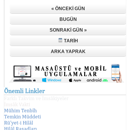
« ÖNCEKI GÜN
BUGÜN
SONRAKI GÜN »
TARIH
ARKA YAPRAK
Önemli Linkler
Farklı Takvim ve İmsâkiyeler
İmsâk Vakti
Mühim Tenbîh
Temkin Müddeti
Rü'yet-i Hilâl
Hilâl Rasadları