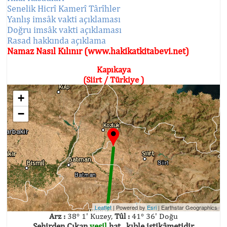
Senelik Hicrî Kamerî Târîhler
Yanlış imsâk vakti açıklaması
Doğru imsâk vakti açıklaması
Rasad hakkında açıklama
Namaz Nasıl Kılınır (www.hakikatkitabevi.net)
Kapıkaya
(Siirt / Türkiye )
+
−
Leaflet
| Powered by
Esri
|
Earthstar Geographics
Arz :
38° 1' Kuzey,
Tûl :
41° 36' Doğu
Şehirden Çıkan
yeşil
hat , kıble istikâmetidir.