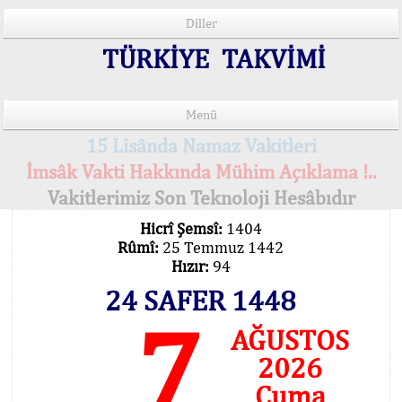
Diller
TÜRKİYE TAKVİMİ
Menü
15 Lisânda Namaz Vakitleri
İmsâk Vakti Hakkında Mühim Açıklama !..
Vakitlerimiz Son Teknoloji Hesâbıdır
Hicrî Şemsî:
1404
Rûmî:
25 Temmuz 1442
Hızır:
94
24 SAFER 1448
7
AĞUSTOS
2026
Cuma