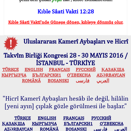
Kıble Sâati Vakti 12:28
Kıble Sâati Vakti'nde Güneşe dönen, kıbleye dönmüş olur.
Uluslararası Kamerî Aybaşları ve Hicrî
Takvîm Birliği Kongresi 28 - 30 MAYIS 2016 /
İSTANBUL - TÜRKİYE
TÜRKÇE
ENGLISH
FRANÇAIS
РУССКИЙ
ҚАЗАҚША
КЫPГЫЗЧA
БЪЛГАРСКИ1
O’ZBEKCHA
AZӘRBAYCAN
ROMÂNĂ
BOSANSKI
فارسی
العربي
"Hicrî Kamerî Aybaşları hesâb ile değil, hilâlin
[yeni ayın] çıplak gözle görülmesi ile başlar."
TÜRKÇE
ENGLISH
FRANÇAIS
РУССКИЙ
ҚАЗАҚША
КЫPГЫЗЧA
БЪЛГАРСКИ1
O’ZBEKCHA
AZӘRBAYCAN
ROMÂNĂ
BOSANSKI
فارسی
العربي