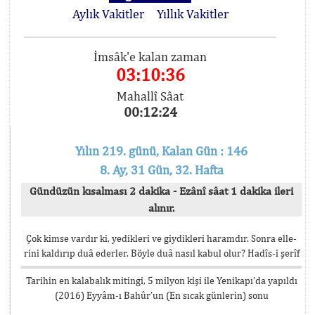
Aylık Vakitler
Yıllık Vakitler
İmsâk'e kalan zaman
03:10:35
Mahallî Sâat
00:12:25
Yılın 219. günü, Kalan Gün : 146
8. Ay, 31 Gün, 32. Hafta
Gündüzün kısalması 2 dakika - Ezânî sâat 1 dakika ileri
alınır.
Çok kimse vardır ki, yedikleri ve giydikleri haramdır. Sonra elle-
rini kaldırıp duâ ederler. Böyle duâ nasıl kabul olur? Hadîs-i şerîf
Tarihin en kalabalık mitingi, 5 milyon kişi ile Yenikapı’da yapıldı
(2016) Eyyâm-ı Bahûr’un (En sıcak günlerin) sonu