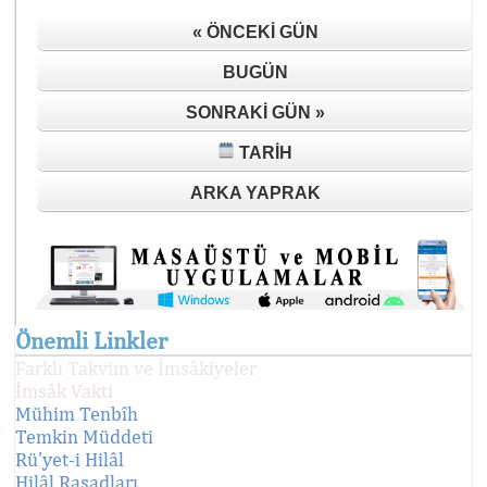
« ÖNCEKI GÜN
BUGÜN
SONRAKI GÜN »
TARIH
ARKA YAPRAK
Önemli Linkler
Farklı Takvim ve İmsâkiyeler
İmsâk Vakti
Mühim Tenbîh
Temkin Müddeti
Rü'yet-i Hilâl
Hilâl Rasadları