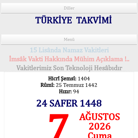
Diller
TÜRKİYE TAKVİMİ
Menü
15 Lisânda Namaz Vakitleri
İmsâk Vakti Hakkında Mühim Açıklama !..
Vakitlerimiz Son Teknoloji Hesâbıdır
Hicrî Şemsî:
1404
Rûmî:
25 Temmuz 1442
Hızır:
94
24 SAFER 1448
7
AĞUSTOS
2026
Cuma