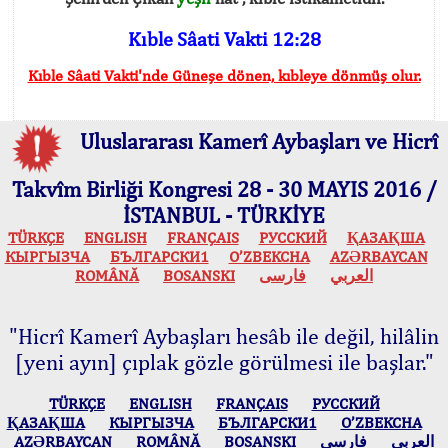
Kıble Sâati Vakti 12:28
Kıble Sâati Vakti'nde Güneşe dönen, kıbleye dönmüş olur.
Uluslararası Kamerî Aybaşları ve Hicrî
Takvîm Birliği Kongresi 28 - 30 MAYIS 2016 /
İSTANBUL - TÜRKİYE
TÜRKÇE
ENGLISH
FRANÇAIS
РУССКИЙ
ҚАЗАҚША
КЫPГЫЗЧA
БЪЛГАРСКИ1
O’ZBEKCHA
AZӘRBAYCAN
ROMÂNĂ
BOSANSKI
فارسی
العربي
"Hicrî Kamerî Aybaşları hesâb ile değil, hilâlin
[yeni ayın] çıplak gözle görülmesi ile başlar."
TÜRKÇE
ENGLISH
FRANÇAIS
РУССКИЙ
ҚАЗАҚША
КЫPГЫЗЧA
БЪЛГАРСКИ1
O’ZBEKCHA
AZӘRBAYCAN
ROMÂNĂ
BOSANSKI
فارسی
العربي