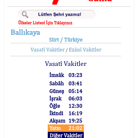
Ülkeler Listesi İçin Tıklayınız
Ballıkaya
Siirt / Türkiye
Vasatî Vakitler
Ezânî Vakitler
/
Vasatî Vakitler
İmsâk
03:23
Sabâh
03:41
Güneş
05:14
İşrak
06:03
Öğle
12:30
İkindi
16:19
Akşam
19:25
Yatsı
21:02
Diğer Vakitler