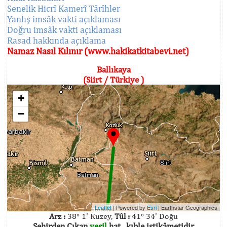
Senelik Hicrî Kamerî Târîhler
Yanlış imsâk vakti açıklaması
Doğru imsâk vakti açıklaması
Rasad hakkında açıklama
Namaz Nasıl Kılınır (www.hakikatkitabevi.net)
Ballıkaya
(Siirt / Türkiye )
+
−
Leaflet
| Powered by
Esri
|
Earthstar Geographics
Arz :
38° 1' Kuzey,
Tûl :
41° 34' Doğu
Şehirden Çıkan
yeşil
hat , kıble istikâmetidir.