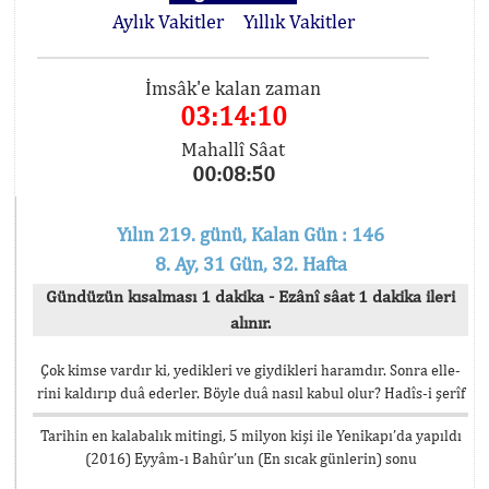
Aylık Vakitler
Yıllık Vakitler
İmsâk'e kalan zaman
03:14:10
Mahallî Sâat
00:08:50
Yılın 219. günü, Kalan Gün : 146
8. Ay, 31 Gün, 32. Hafta
Gündüzün kısalması 1 dakika - Ezânî sâat 1 dakika ileri
alınır.
Çok kimse vardır ki, yedikleri ve giydikleri haramdır. Sonra elle-
rini kaldırıp duâ ederler. Böyle duâ nasıl kabul olur? Hadîs-i şerîf
Tarihin en kalabalık mitingi, 5 milyon kişi ile Yenikapı’da yapıldı
(2016) Eyyâm-ı Bahûr’un (En sıcak günlerin) sonu