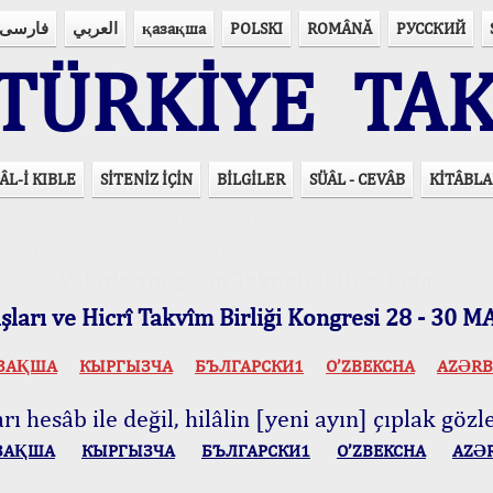
فارسی
العربي
қазақша
POLSKI
ROMÂNĂ
РУССКИЙ
ÜRKİYE TAK
ÂL-İ KIBLE
SİTENİZ İÇİN
BİLGİLER
SÜÂL - CEVÂB
KİTÂBLA
15 Lisânda Namaz Vakitleri
İmsâk Vakti Hakkında Mühim Açıklama !..
Vakitlerimiz Son Teknoloji Hesâbıdır
ları ve Hicrî Takvîm Birliği Kongresi 28 - 30
ЗАҚША
КЫPГЫЗЧA
БЪЛГАРСКИ1
O’ZBEKCHA
AZӘRB
ı hesâb ile değil, hilâlin [yeni ayın] çıplak gözle
ЗАҚША
КЫPГЫЗЧA
БЪЛГАРСКИ1
O’ZBEKCHA
AZӘ