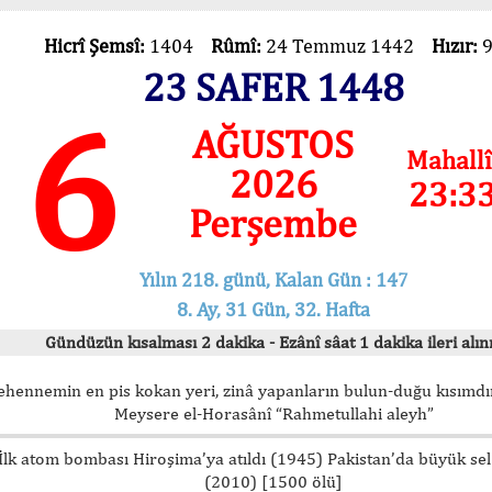
Hicrî Şemsî:
1404
Rûmî:
24 Temmuz 1442
Hızır:
23 SAFER 1448
6
AĞUSTOS
Mahallî
2026
23:3
Perşembe
Yılın 218. günü, Kalan Gün : 147
8. Ay, 31 Gün, 32. Hafta
Gündüzün kısalması 2 dakika - Ezânî sâat 1 dakika ileri alını
ehennemin en pis kokan yeri, zinâ yapanların bulun-duğu kısımdır
Meysere el-Horasânî “Rahmetullahi aleyh”
İlk atom bombası Hiroşima’ya atıldı (1945) Pakistan’da büyük sel
(2010) [1500 ölü]