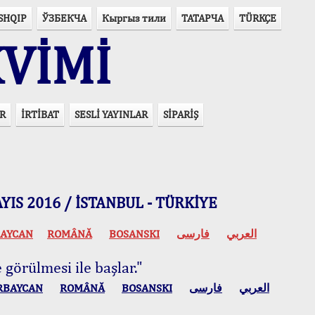
SHQIP
ЎЗБЕКЧА
Кыргыз тили
ТАТАРЧА
TÜRKÇE
VİMİ
R
İRTİBAT
SESLİ YAYINLAR
SİPARİŞ
 MAYIS 2016 / İSTANBUL - TÜRKİYE
AYCAN
ROMÂNĂ
BOSANSKI
فارسی
العربي
 görülmesi ile başlar."
RBAYCAN
ROMÂNĂ
BOSANSKI
فارسی
العربي