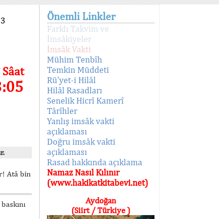
Önemli Linkler
93
Farklı Takvim ve
İmsâkiyeler
İmsâk Vakti
Mühim Tenbîh
 Sâat
Temkin Müddeti
Rü'yet-i Hilâl
3:05
Hilâl Rasadları
Senelik Hicrî Kamerî
Târîhler
Yanlış imsâk vakti
açıklaması
Doğru imsâk vakti
açıklaması
r.
Rasad hakkında açıklama
Namaz Nasıl Kılınır
! Atâ bin
(www.hakikatkitabevi.net)
Aydoğan
 baskını
(Siirt / Türkiye )