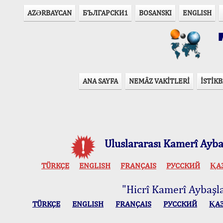
AZӘRBAYCAN
БЪЛГАРСКИ1
BOSANSKI
ENGLISH
T
ANA SAYFA
NEMÂZ VAKİTLERİ
İSTİKB
Uluslararası Kamerî Aybaş
TÜRKÇE
ENGLISH
FRANÇAIS
РУССКИЙ
ҚА
"Hicrî Kamerî Aybaşlar
TÜRKÇE
ENGLISH
FRANÇAIS
РУССКИЙ
ҚА