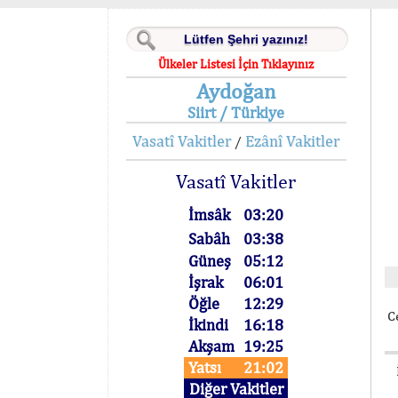
Ülkeler Listesi İçin Tıklayınız
Aydoğan
Siirt / Türkiye
Vasatî Vakitler
Ezânî Vakitler
/
Vasatî Vakitler
İmsâk
03:20
Sabâh
03:38
Güneş
05:12
İşrak
06:01
Öğle
12:29
C
İkindi
16:18
Akşam
19:25
Yatsı
21:02
Diğer Vakitler