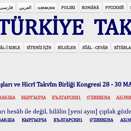
فارسی
العربي
қазақша
POLSKI
ROMÂNĂ
РУССКИЙ
ÜRKİYE TAK
ÂL-İ KIBLE
SİTENİZ İÇİN
BİLGİLER
SÜÂL - CEVÂB
KİTÂBLA
15 Lisânda Namaz Vakitleri
İmsâk Vakti Hakkında Mühim Açıklama !..
Vakitlerimiz Son Teknoloji Hesâbıdır
ları ve Hicrî Takvîm Birliği Kongresi 28 - 30
ЗАҚША
КЫPГЫЗЧA
БЪЛГАРСКИ1
O’ZBEKCHA
AZӘRB
ı hesâb ile değil, hilâlin [yeni ayın] çıplak gözle
ЗАҚША
КЫPГЫЗЧA
БЪЛГАРСКИ1
O’ZBEKCHA
AZӘ