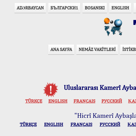
AZӘRBAYCAN
БЪЛГАРСКИ1
BOSANSKI
ENGLISH
T
ANA SAYFA
NEMÂZ VAKİTLERİ
İSTİKB
Uluslararası Kamerî Aybaş
TÜRKÇE
ENGLISH
FRANÇAIS
РУССКИЙ
ҚА
"Hicrî Kamerî Aybaşlar
TÜRKÇE
ENGLISH
FRANÇAIS
РУССКИЙ
ҚА