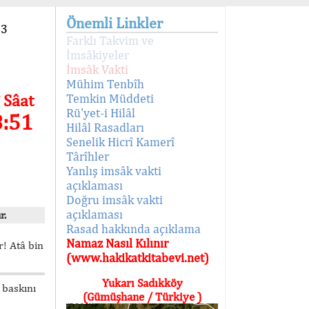
Önemli Linkler
93
Farklı Takvim ve
İmsâkiyeler
İmsâk Vakti
Mühim Tenbîh
 Sâat
Temkin Müddeti
Rü'yet-i Hilâl
8:51
Hilâl Rasadları
Senelik Hicrî Kamerî
Târîhler
Yanlış imsâk vakti
açıklaması
Doğru imsâk vakti
açıklaması
r.
Rasad hakkında açıklama
Namaz Nasıl Kılınır
! Atâ bin
(www.hakikatkitabevi.net)
Yukarı Sadıkköy
 baskını
(Gümüşhane / Türkiye )