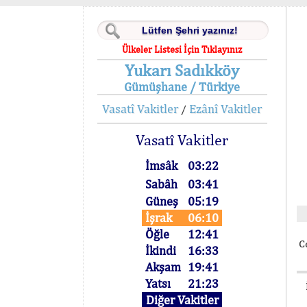
Ülkeler Listesi İçin Tıklayınız
Yukarı Sadıkköy
Gümüşhane / Türkiye
Vasatî Vakitler
Ezânî Vakitler
/
Vasatî Vakitler
İmsâk
03:22
Sabâh
03:41
Güneş
05:19
İşrak
06:10
Öğle
12:41
C
İkindi
16:33
Akşam
19:41
Yatsı
21:23
Diğer Vakitler