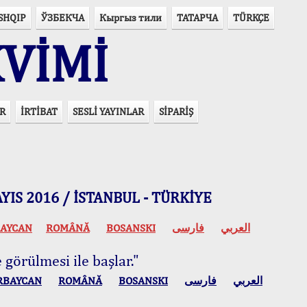
SHQIP
ЎЗБЕКЧА
Кыргыз тили
ТАТАРЧА
TÜRKÇE
VİMİ
R
İRTİBAT
SESLİ YAYINLAR
SİPARİŞ
 MAYIS 2016 / İSTANBUL - TÜRKİYE
AYCAN
ROMÂNĂ
BOSANSKI
فارسی
العربي
 görülmesi ile başlar."
RBAYCAN
ROMÂNĂ
BOSANSKI
فارسی
العربي