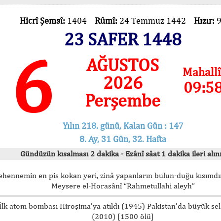
Hicrî Şemsî:
1404
Rûmî:
24 Temmuz 1442
Hızır:
23 SAFER 1448
6
AĞUSTOS
Mahallî
2026
09:5
Perşembe
Yılın 218. günü, Kalan Gün : 147
8. Ay, 31 Gün, 32. Hafta
Gündüzün kısalması 2 dakika - Ezânî sâat 1 dakika ileri alını
ehennemin en pis kokan yeri, zinâ yapanların bulun-duğu kısımdır
Meysere el-Horasânî “Rahmetullahi aleyh”
İlk atom bombası Hiroşima’ya atıldı (1945) Pakistan’da büyük sel
(2010) [1500 ölü]