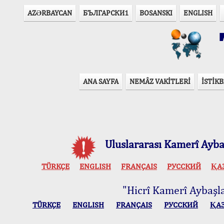
AZӘRBAYCAN
БЪЛГАРСКИ1
BOSANSKI
ENGLISH
T
ANA SAYFA
NEMÂZ VAKİTLERİ
İSTİKB
Uluslararası Kamerî Aybaş
TÜRKÇE
ENGLISH
FRANÇAIS
РУССКИЙ
ҚА
"Hicrî Kamerî Aybaşlar
TÜRKÇE
ENGLISH
FRANÇAIS
РУССКИЙ
ҚА