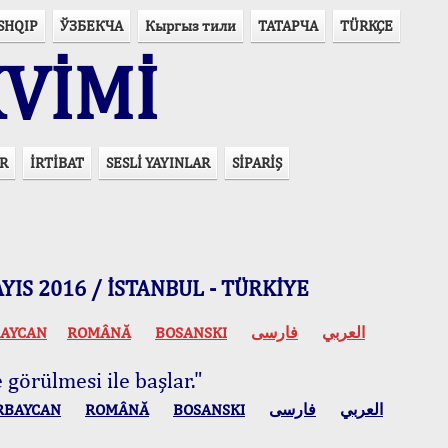
SHQIP
ЎЗБЕКЧА
Кыргыз тили
ТАТАРЧА
TÜRKÇE
VİMİ
R
İRTİBAT
SESLİ YAYINLAR
SİPARİŞ
 MAYIS 2016 / İSTANBUL - TÜRKİYE
AYCAN
ROMÂNĂ
BOSANSKI
فارسی
العربي
 görülmesi ile başlar."
RBAYCAN
ROMÂNĂ
BOSANSKI
فارسی
العربي