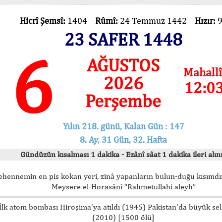
Hicrî Şemsî:
1404
Rûmî:
24 Temmuz 1442
Hızır:
23 SAFER 1448
6
AĞUSTOS
Mahallî
2026
12:0
Perşembe
Yılın 218. günü, Kalan Gün : 147
8. Ay, 31 Gün, 32. Hafta
Gündüzün kısalması 1 dakika - Ezânî sâat 1 dakika ileri alını
ehennemin en pis kokan yeri, zinâ yapanların bulun-duğu kısımdır
Meysere el-Horasânî “Rahmetullahi aleyh”
İlk atom bombası Hiroşima’ya atıldı (1945) Pakistan’da büyük sel
(2010) [1500 ölü]