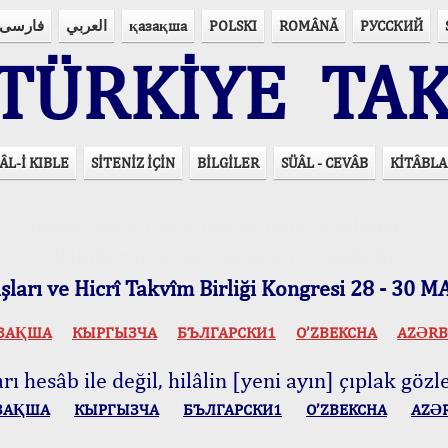
فارسی
العربي
қазақша
POLSKI
ROMÂNĂ
РУССКИЙ
ÜRKİYE TAK
ÂL-İ KIBLE
SİTENİZ İÇİN
BİLGİLER
SÜÂL - CEVÂB
KİTÂBLA
15 Lisânda Namaz Vakitleri
İmsâk Vakti Hakkında Mühim Açıklama !..
Vakitlerimiz Son Teknoloji Hesâbıdır
ları ve Hicrî Takvîm Birliği Kongresi 28 - 30
ЗАҚША
КЫPГЫЗЧA
БЪЛГАРСКИ1
O’ZBEKCHA
AZӘRB
ı hesâb ile değil, hilâlin [yeni ayın] çıplak gözle
ЗАҚША
КЫPГЫЗЧA
БЪЛГАРСКИ1
O’ZBEKCHA
AZӘ