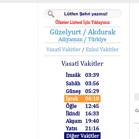
Ülkeler Listesi İçin Tıklayınız
Güzelyurt / Akdurak
Adıyaman / Türkiye
Vasatî Vakitler
Ezânî Vakitler
/
Vasatî Vakitler
İmsâk
03:39
Sabâh
03:56
Güneş
05:29
İşrak
06:18
Öğle
12:45
C
İkindi
16:33
Akşam
19:40
Yatsı
21:16
Diğer Vakitler