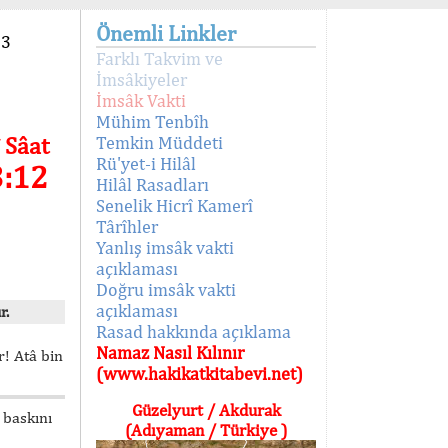
Önemli Linkler
93
Farklı Takvim ve
İmsâkiyeler
İmsâk Vakti
Mühim Tenbîh
 Sâat
Temkin Müddeti
Rü'yet-i Hilâl
3:12
Hilâl Rasadları
Senelik Hicrî Kamerî
Târîhler
Yanlış imsâk vakti
açıklaması
Doğru imsâk vakti
açıklaması
r.
Rasad hakkında açıklama
Namaz Nasıl Kılınır
! Atâ bin
(www.hakikatkitabevi.net)
Güzelyurt / Akdurak
 baskını
(Adıyaman / Türkiye )