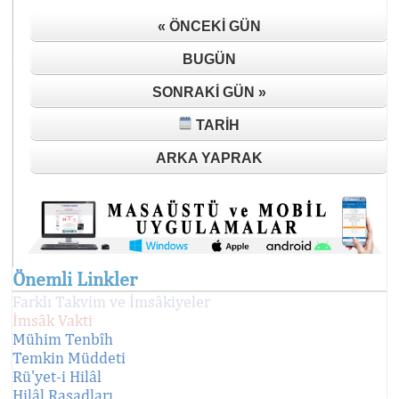
« ÖNCEKI GÜN
BUGÜN
SONRAKI GÜN »
TARIH
ARKA YAPRAK
Önemli Linkler
Farklı Takvim ve İmsâkiyeler
İmsâk Vakti
Mühim Tenbîh
Temkin Müddeti
Rü'yet-i Hilâl
Hilâl Rasadları