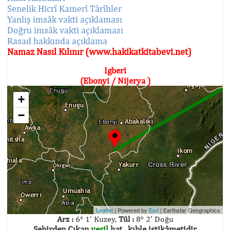
Senelik Hicrî Kamerî Târîhler
Yanlış imsâk vakti açıklaması
Doğru imsâk vakti açıklaması
Rasad hakkında açıklama
Namaz Nasıl Kılınır (www.hakikatkitabevi.net)
Igberi
(Ebonyi / Nijerya )
+
−
Leaflet
| Powered by
Esri
|
Earthstar Geographics
Arz :
6° 1' Kuzey,
Tûl :
8° 2' Doğu
Şehirden Çıkan
yeşil
hat , kıble istikâmetidir.