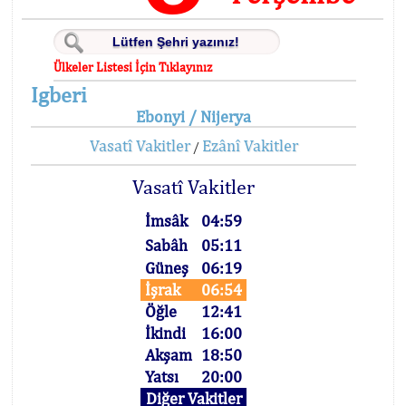
Ülkeler Listesi İçin Tıklayınız
Igberi
Ebonyi / Nijerya
Vasatî Vakitler
Ezânî Vakitler
/
Vasatî Vakitler
İmsâk
04:59
Sabâh
05:11
Güneş
06:19
İşrak
06:54
Öğle
12:41
İkindi
16:00
Akşam
18:50
Yatsı
20:00
Diğer Vakitler