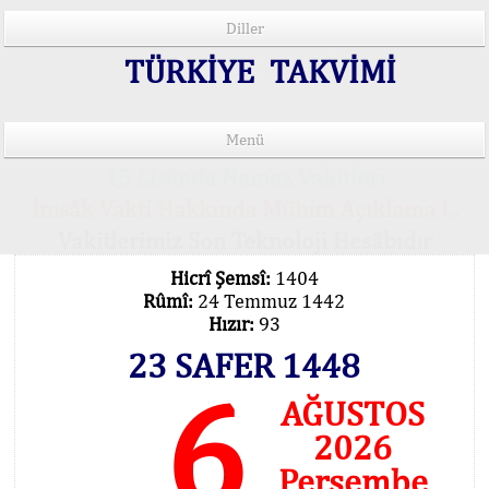
Diller
TÜRKİYE TAKVİMİ
Menü
15 Lisânda Namaz Vakitleri
İmsâk Vakti Hakkında Mühim Açıklama !..
Vakitlerimiz Son Teknoloji Hesâbıdır
Hicrî Şemsî:
1404
Rûmî:
24 Temmuz 1442
Hızır:
93
23 SAFER 1448
6
AĞUSTOS
2026
Perşembe