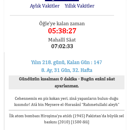
Aylık Vakitler
Yıllık Vakitler
Öğle'ye kalan zaman
05:38:27
Mahallî Sâat
07:02:33
Yılın 218. günü, Kalan Gün : 147
8. Ay, 31 Gün, 32. Hafta
Gündüzün kısalması 0 dakika - Bugün ezânî sâat
ayarlanmaz.
Cehennemin en pis kokan yeri, zinâ yapanların bulun-duğu
kısımdır! Atâ bin Meysere el-Horasânî “Rahmetullahi aleyh”
İlk atom bombası Hiroşima’ya atıldı (1945) Pakistan’da büyük sel
baskını (2010) [1500 ölü]