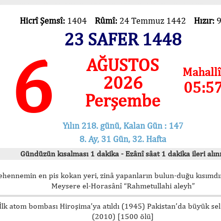
Hicrî Şemsî:
1404
Rûmî:
24 Temmuz 1442
Hızır:
23 SAFER 1448
6
AĞUSTOS
Mahallî
2026
05:5
Perşembe
Yılın 218. günü, Kalan Gün : 147
8. Ay, 31 Gün, 32. Hafta
Gündüzün kısalması 1 dakika - Ezânî sâat 1 dakika ileri alını
ehennemin en pis kokan yeri, zinâ yapanların bulun-duğu kısımdır
Meysere el-Horasânî “Rahmetullahi aleyh”
İlk atom bombası Hiroşima’ya atıldı (1945) Pakistan’da büyük sel
(2010) [1500 ölü]