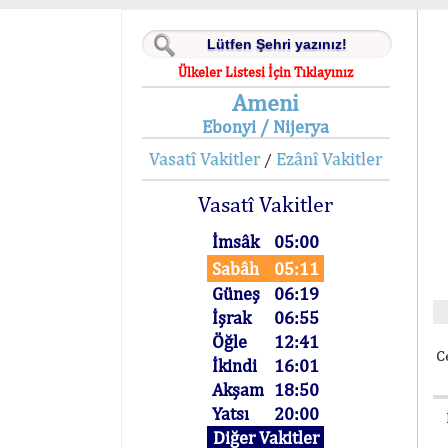
Ülkeler Listesi İçin Tıklayınız
Ameni
Ebonyi / Nijerya
Vasatî Vakitler
Ezânî Vakitler
/
Vasatî Vakitler
İmsâk
05:00
Sabâh
05:11
Güneş
06:19
İşrak
06:55
Öğle
12:41
C
İkindi
16:01
Akşam
18:50
Yatsı
20:00
Diğer Vakitler