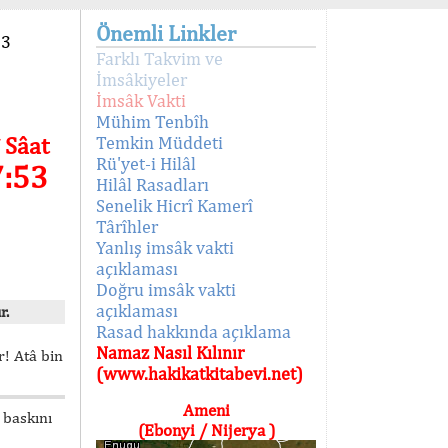
Önemli Linkler
93
Farklı Takvim ve
İmsâkiyeler
İmsâk Vakti
Mühim Tenbîh
 Sâat
Temkin Müddeti
Rü'yet-i Hilâl
7:53
Hilâl Rasadları
Senelik Hicrî Kamerî
Târîhler
Yanlış imsâk vakti
açıklaması
Doğru imsâk vakti
açıklaması
r.
Rasad hakkında açıklama
Namaz Nasıl Kılınır
! Atâ bin
(www.hakikatkitabevi.net)
Ameni
 baskını
(Ebonyi / Nijerya )