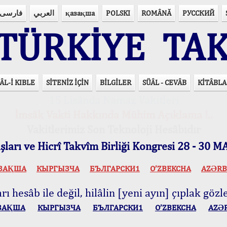
فارسی
العربي
қазақша
POLSKI
ROMÂNĂ
РУССКИЙ
ÜRKİYE TAK
ÂL-İ KIBLE
SİTENİZ İÇİN
BİLGİLER
SÜÂL - CEVÂB
KİTÂBLA
15 Lisânda Namaz Vakitleri
İmsâk Vakti Hakkında Mühim Açıklama !..
Vakitlerimiz Son Teknoloji Hesâbıdır
ları ve Hicrî Takvîm Birliği Kongresi 28 - 30
ЗАҚША
КЫPГЫЗЧA
БЪЛГАРСКИ1
O’ZBEKCHA
AZӘRB
ı hesâb ile değil, hilâlin [yeni ayın] çıplak gözle
ЗАҚША
КЫPГЫЗЧA
БЪЛГАРСКИ1
O’ZBEKCHA
AZӘ