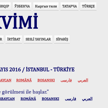
SHQIP
ЎЗБЕКЧА
Кыргыз тили
ТАТАРЧА
TÜRKÇE
VİMİ
R
İRTİBAT
SESLİ YAYINLAR
SİPARİŞ
 MAYIS 2016 / İSTANBUL - TÜRKİYE
AYCAN
ROMÂNĂ
BOSANSKI
فارسی
العربي
 görülmesi ile başlar."
RBAYCAN
ROMÂNĂ
BOSANSKI
فارسی
العربي