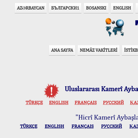
AZӘRBAYCAN
БЪЛГАРСКИ1
BOSANSKI
ENGLISH
T
ANA SAYFA
NEMÂZ VAKİTLERİ
İSTİKB
Uluslararası Kamerî Aybaş
TÜRKÇE
ENGLISH
FRANÇAIS
РУССКИЙ
ҚА
"Hicrî Kamerî Aybaşlar
TÜRKÇE
ENGLISH
FRANÇAIS
РУССКИЙ
ҚА