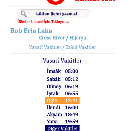
Ülkeler Listesi İçin Tıklayınız
Bob Erie Lake
Cross River / Nijerya
Vasatî Vakitler
Ezânî Vakitler
/
Vasatî Vakitler
İmsâk
05:00
Sabâh
05:12
Güneş
06:19
İşrak
06:55
Öğle
12:41
İkindi
16:00
Akşam
18:49
Yatsı
19:59
Diğer Vakitler