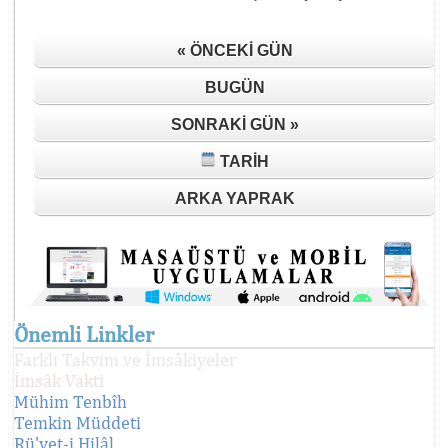
« ÖNCEKI GÜN
BUGÜN
SONRAKI GÜN »
TARIH
ARKA YAPRAK
Önemli Linkler
Farklı Takvim ve İmsâkiyeler
İmsâk Vakti
Mühim Tenbîh
Temkin Müddeti
Rü'yet-i Hilâl