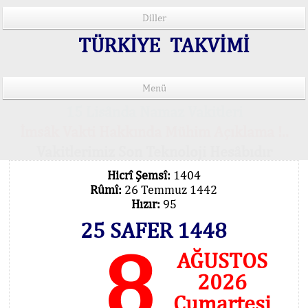
Diller
TÜRKİYE TAKVİMİ
Menü
15 Lisânda Namaz Vakitleri
İmsâk Vakti Hakkında Mühim Açıklama !..
Vakitlerimiz Son Teknoloji Hesâbıdır
Hicrî Şemsî:
1404
Rûmî:
26 Temmuz 1442
Hızır:
95
25 SAFER 1448
8
AĞUSTOS
2026
Cumartesi