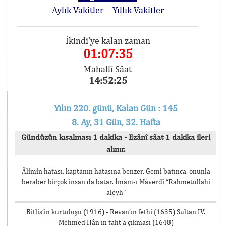
Aylık Vakitler
Yıllık Vakitler
İkindi'ye kalan zaman
01:07:35
Mahallî Sâat
14:52:25
Yılın 220. günü, Kalan Gün : 145
8. Ay, 31 Gün, 32. Hafta
Gündüzün kısalması 1 dakika - Ezânî sâat 1 dakika ileri
alınır.
Âlimin hatası, kaptanın hatasına benzer. Gemi batınca, onunla
beraber birçok insan da batar. İmâm-ı Mâverdî “Rahmetullahi
aleyh”
Bitlis’in kurtuluşu (1916) - Revan’ın fethi (1635) Sultan IV.
Mehmed Hân’ın taht’a çıkması (1648)