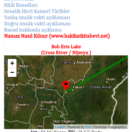
Hilâl Rasadları
Senelik Hicrî Kamerî Târîhler
Yanlış imsâk vakti açıklaması
Doğru imsâk vakti açıklaması
Rasad hakkında açıklama
Namaz Nasıl Kılınır (www.hakikatkitabevi.net)
Bob Erie Lake
(Cross River / Nijerya )
+
−
Leaflet
| Powered by
Esri
|
Earthstar Geographics
Arz :
5° 46' Kuzey,
Tûl :
7° 57' Doğu