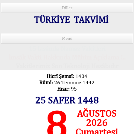
Diller
TÜRKİYE TAKVİMİ
Menü
15 Lisânda Namaz Vakitleri
İmsâk Vakti Hakkında Mühim Açıklama !..
Vakitlerimiz Son Teknoloji Hesâbıdır
Hicrî Şemsî:
1404
Rûmî:
26 Temmuz 1442
Hızır:
95
25 SAFER 1448
8
AĞUSTOS
2026
Cumartesi