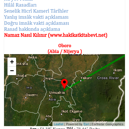
Hilâl Rasadları
Senelik Hicrî Kamerî Târîhler
Yanlış imsâk vakti açıklaması
Doğru imsâk vakti açıklaması
Rasad hakkında açıklama
Namaz Nasıl Kılınır (www.hakikatkitabevi.net)
Oboro
(Abia / Nijerya )
+
−
Leaflet
| Powered by
Esri
|
Earthstar Geographics
Arz :
5° 38' Kuzey,
Tûl :
7° 46' Doğu