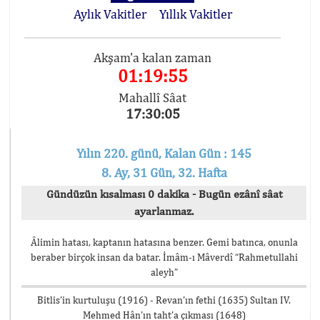
Aylık Vakitler
Yıllık Vakitler
Akşam'a kalan zaman
01:19:55
Mahallî Sâat
17:30:05
Yılın 220. günü, Kalan Gün : 145
8. Ay, 31 Gün, 32. Hafta
Gündüzün kısalması 0 dakika - Bugün ezânî sâat
ayarlanmaz.
Âlimin hatası, kaptanın hatasına benzer. Gemi batınca, onunla
beraber birçok insan da batar. İmâm-ı Mâverdî “Rahmetullahi
aleyh”
Bitlis’in kurtuluşu (1916) - Revan’ın fethi (1635) Sultan IV.
Mehmed Hân’ın taht’a çıkması (1648)