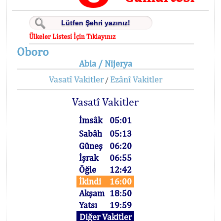
Ülkeler Listesi İçin Tıklayınız
Oboro
Abia / Nijerya
Vasatî Vakitler
Ezânî Vakitler
/
Vasatî Vakitler
İmsâk
05:01
Sabâh
05:13
Güneş
06:20
İşrak
06:55
Öğle
12:42
İkindi
16:00
Akşam
18:50
Yatsı
19:59
Diğer Vakitler