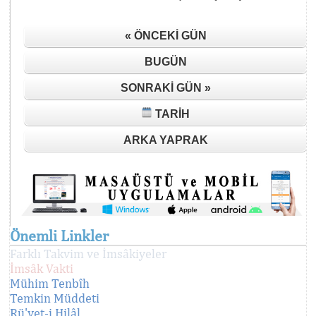
« ÖNCEKI GÜN
BUGÜN
SONRAKI GÜN »
TARIH
ARKA YAPRAK
Önemli Linkler
Farklı Takvim ve İmsâkiyeler
İmsâk Vakti
Mühim Tenbîh
Temkin Müddeti
Rü'yet-i Hilâl