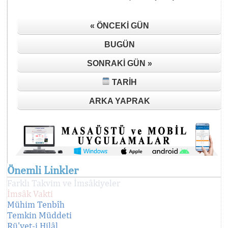
« ÖNCEKI GÜN
BUGÜN
SONRAKI GÜN »
TARIH
ARKA YAPRAK
Önemli Linkler
Farklı Takvim ve İmsâkiyeler
İmsâk Vakti
Mühim Tenbîh
Temkin Müddeti
Rü'yet-i Hilâl