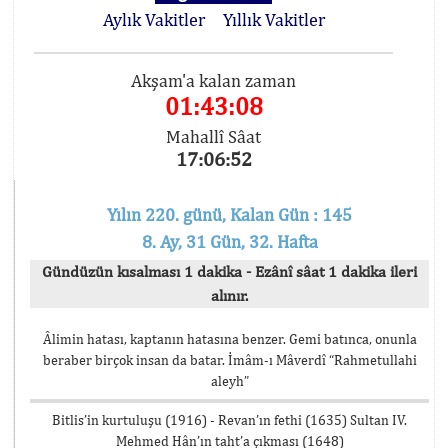
Aylık Vakitler
Yıllık Vakitler
Akşam'a kalan zaman
01:43:08
Mahallî Sâat
17:06:52
Yılın 220. günü, Kalan Gün : 145
8. Ay, 31 Gün, 32. Hafta
Gündüzün kısalması 1 dakika - Ezânî sâat 1 dakika ileri
alınır.
Âlimin hatası, kaptanın hatasına benzer. Gemi batınca, onunla
beraber birçok insan da batar. İmâm-ı Mâverdî “Rahmetullahi
aleyh”
Bitlis’in kurtuluşu (1916) - Revan’ın fethi (1635) Sultan IV.
Mehmed Hân’ın taht’a çıkması (1648)