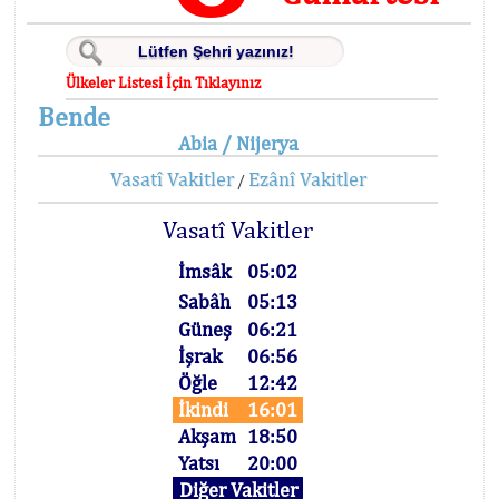
Ülkeler Listesi İçin Tıklayınız
Bende
Abia / Nijerya
Vasatî Vakitler
Ezânî Vakitler
/
Vasatî Vakitler
İmsâk
05:02
Sabâh
05:13
Güneş
06:21
İşrak
06:56
Öğle
12:42
İkindi
16:01
Akşam
18:50
Yatsı
20:00
Diğer Vakitler