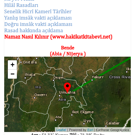
Hilâl Rasadları
Senelik Hicrî Kamerî Târîhler
Yanlış imsâk vakti açıklaması
Doğru imsâk vakti açıklaması
Rasad hakkında açıklama
Namaz Nasıl Kılınır (www.hakikatkitabevi.net)
Bende
(Abia / Nijerya )
+
−
Leaflet
| Powered by
Esri
|
Earthstar Geographics
Arz :
5° 33' Kuzey,
Tûl :
7° 38' Doğu