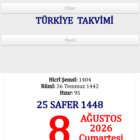
Diller
TÜRKİYE TAKVİMİ
Menü
15 Lisânda Namaz Vakitleri
İmsâk Vakti Hakkında Mühim Açıklama !..
Vakitlerimiz Son Teknoloji Hesâbıdır
Hicrî Şemsî:
1404
Rûmî:
26 Temmuz 1442
Hızır:
95
25 SAFER 1448
8
AĞUSTOS
2026
Cumartesi