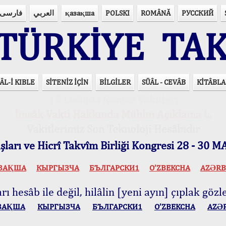
فارسی
العربي
қазақша
POLSKI
ROMÂNĂ
РУССКИЙ
ÜRKİYE TAK
ÂL-İ KIBLE
SİTENİZ İÇİN
BİLGİLER
SÜÂL - CEVÂB
KİTÂBLA
15 Lisânda Namaz Vakitleri
İmsâk Vakti Hakkında Mühim Açıklama !..
Vakitlerimiz Son Teknoloji Hesâbıdır
ları ve Hicrî Takvîm Birliği Kongresi 28 - 30
ЗАҚША
КЫPГЫЗЧA
БЪЛГАРСКИ1
O’ZBEKCHA
AZӘRB
ı hesâb ile değil, hilâlin [yeni ayın] çıplak gözle
ЗАҚША
КЫPГЫЗЧA
БЪЛГАРСКИ1
O’ZBEKCHA
AZӘ