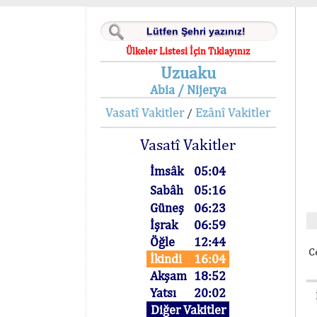
Ülkeler Listesi İçin Tıklayınız
Uzuaku
Abia / Nijerya
Vasatî Vakitler
Ezânî Vakitler
/
Vasatî Vakitler
İmsâk
05:04
Sabâh
05:16
Güneş
06:23
İşrak
06:59
Öğle
12:44
C
İkindi
16:04
Akşam
18:52
Yatsı
20:02
Diğer Vakitler