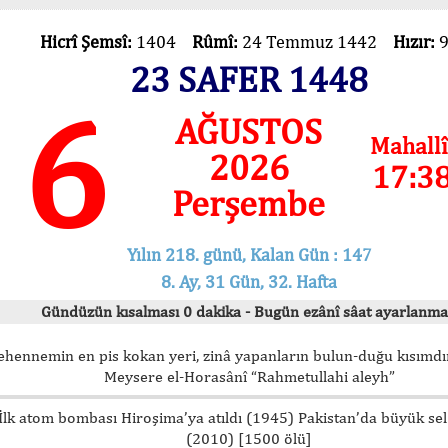
Hicrî Şemsî:
1404
Rûmî:
24 Temmuz 1442
Hızır:
23 SAFER 1448
6
AĞUSTOS
Mahallî
2026
17:3
Perşembe
Yılın 218. günü, Kalan Gün : 147
8. Ay, 31 Gün, 32. Hafta
Gündüzün kısalması 0 dakika - Bugün ezânî sâat ayarlanma
ehennemin en pis kokan yeri, zinâ yapanların bulun-duğu kısımdır
Meysere el-Horasânî “Rahmetullahi aleyh”
İlk atom bombası Hiroşima’ya atıldı (1945) Pakistan’da büyük sel
(2010) [1500 ölü]