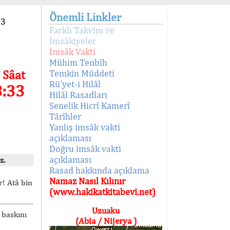
Önemli Linkler
93
Farklı Takvim ve
İmsâkiyeler
İmsâk Vakti
Mühim Tenbîh
 Sâat
Temkin Müddeti
Rü'yet-i Hilâl
8:33
Hilâl Rasadları
Senelik Hicrî Kamerî
Târîhler
Yanlış imsâk vakti
açıklaması
Doğru imsâk vakti
açıklaması
z.
Rasad hakkında açıklama
Namaz Nasıl Kılınır
! Atâ bin
(www.hakikatkitabevi.net)
Uzuaku
 baskını
(Abia / Nijerya )