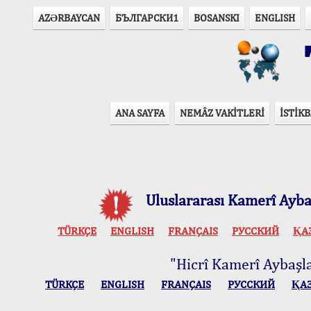
AZӘRBAYCAN
БЪЛГАРСКИ1
BOSANSKI
ENGLISH
T
ANA SAYFA
NEMÂZ VAKİTLERİ
İSTİKB
Uluslararası Kamerî Aybaş
TÜRKÇE
ENGLISH
FRANÇAIS
РУССКИЙ
ҚА
"Hicrî Kamerî Aybaşlar
TÜRKÇE
ENGLISH
FRANÇAIS
РУССКИЙ
ҚА