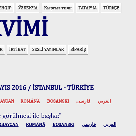
SHQIP
ЎЗБЕКЧА
Кыргыз тили
ТАТАРЧА
TÜRKÇE
VİMİ
R
İRTİBAT
SESLİ YAYINLAR
SİPARİŞ
 MAYIS 2016 / İSTANBUL - TÜRKİYE
AYCAN
ROMÂNĂ
BOSANSKI
فارسی
العربي
 görülmesi ile başlar."
RBAYCAN
ROMÂNĂ
BOSANSKI
فارسی
العربي