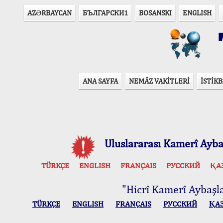
AZӘRBAYCAN
БЪЛГАРСКИ1
BOSANSKI
ENGLISH
T
ANA SAYFA
NEMÂZ VAKİTLERİ
İSTİKB
Uluslararası Kamerî Aybaş
TÜRKÇE
ENGLISH
FRANÇAIS
РУССКИЙ
ҚА
"Hicrî Kamerî Aybaşlar
TÜRKÇE
ENGLISH
FRANÇAIS
РУССКИЙ
ҚА