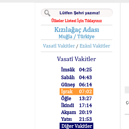
Ülkeler Listesi İçin Tıklayınız
Kızılağaç Adası
Muğla / Türkiye
Vasatî Vakitler
Ezânî Vakitler
/
Vasatî Vakitler
İmsâk
04:25
Sabâh
04:43
Güneş
06:14
İşrak
07:02
Öğle
13:27
Ç
İkindi
17:14
Akşam
20:19
Yatsı
21:53
Diğer Vakitler