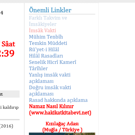
Önemli Linkler
94
Farklı Takvim ve
İmsâkiyeler
İmsâk Vakti
Mühim Tenbîh
 Sâat
Temkin Müddeti
Rü'yet-i Hilâl
2:39
Hilâl Rasadları
Senelik Hicrî Kamerî
Târîhler
Yanlış imsâk vakti
açıklaması
Doğru imsâk vakti
açıklaması
r.
Rasad hakkında açıklama
Namaz Nasıl Kılınır
i kaldırıp
(www.hakikatkitabevi.net)
Kızılağaç Adası
 (2016)
(Muğla / Türkiye )