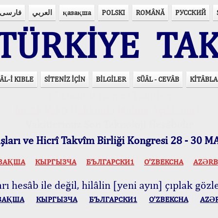
فارسی
العربي
қазақша
POLSKI
ROMÂNĂ
РУССКИЙ
ÜRKİYE TAK
ÂL-İ KIBLE
SİTENİZ İÇİN
BİLGİLER
SÜÂL - CEVÂB
KİTÂBLA
15 Lisânda Namaz Vakitleri
İmsâk Vakti Hakkında Mühim Açıklama !..
Vakitlerimiz Son Teknoloji Hesâbıdır
ları ve Hicrî Takvîm Birliği Kongresi 28 - 30
ЗАҚША
КЫPГЫЗЧA
БЪЛГАРСКИ1
O’ZBEKCHA
AZӘRB
ı hesâb ile değil, hilâlin [yeni ayın] çıplak gözle
ЗАҚША
КЫPГЫЗЧA
БЪЛГАРСКИ1
O’ZBEKCHA
AZӘ