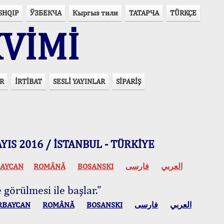
SHQIP
ЎЗБЕКЧА
Кыргыз тили
ТАТАРЧА
TÜRKÇE
VİMİ
R
İRTİBAT
SESLİ YAYINLAR
SİPARİŞ
 MAYIS 2016 / İSTANBUL - TÜRKİYE
AYCAN
ROMÂNĂ
BOSANSKI
فارسی
العربي
 görülmesi ile başlar."
RBAYCAN
ROMÂNĂ
BOSANSKI
فارسی
العربي