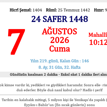
Hicrî Şemsî:
1404
Rûmî:
25 Temmuz 1442
Hızır:
24 SAFER 1448
7
AĞUSTOS
Mahallî
2026
10:1
Cuma
Yılın 219. günü, Kalan Gün : 146
8. Ay, 31 Gün, 32. Hafta
Gündüzün kısalması 2 dakika - Ezânî sâat 1 dakika ileri alını
ok kimse vardır ki, yedikleri ve giydikleri haramdır. Sonra elle- rin
duâ ederler. Böyle duâ nasıl kabul olur? Hadîs-i şerîf
Tarihin en kalabalık mitingi, 5 milyon kişi ile Yenikapı’da yapıldı
Eyyâm-ı Bahûr’un (En sıcak günlerin) sonu